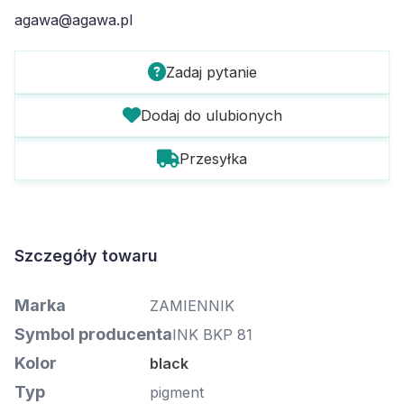
agawa@agawa.pl
Zadaj pytanie
Dodaj do ulubionych
Przesyłka
Szczegóły towaru
Marka
ZAMIENNIK
Symbol producenta
INK BKP 81
Kolor
black
Typ
pigment