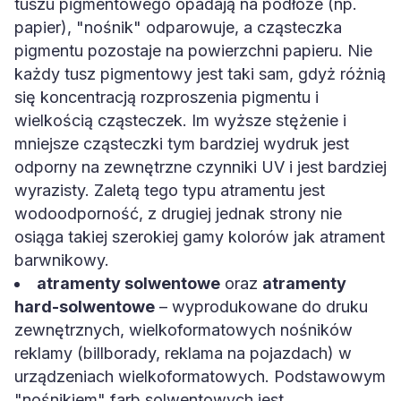
tuszu pigmentowego opadają na podłoże (np.
papier), "nośnik" odparowuje, a cząsteczka
pigmentu pozostaje na powierzchni papieru. Nie
każdy tusz pigmentowy jest taki sam, gdyż różnią
się koncentracją rozproszenia pigmentu i
wielkością cząsteczek. Im wyższe stężenie i
mniejsze cząsteczki tym bardziej wydruk jest
odporny na zewnętrzne czynniki UV i jest bardziej
wyrazisty. Zaletą tego typu atramentu jest
wodoodporność, z drugiej jednak strony nie
osiąga takiej szerokiej gamy kolorów jak atrament
barwnikowy.
atramenty solwentowe
oraz
atramenty
hard-solwentowe
– wyprodukowane do druku
zewnętrznych, wielkoformatowych nośników
reklamy (billborady, reklama na pojazdach) w
urządzeniach wielkoformatowych. Podstawowym
"nośnikiem" farb solwentowych jest