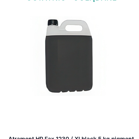
Atrament HP Fax 1230 / XI black 5 kg pigment