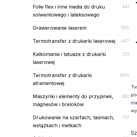
Folie flex i inne media do druku
441
solwentowego i lateksowego
Grawerowanie laserem
1135
Termotransfer z drukarki laserowej
447
Kalkomania i tatuaże z drukarki
221
laserowej
Termotransfer z drukarki
4814
atramentowej
Tu
po
Maszynki i elementy do przypinek,
282
ma
magnesów i breloków
wy
Drukowanie na szarfach, taśmach,
172
wstążkach i metkach
Sz