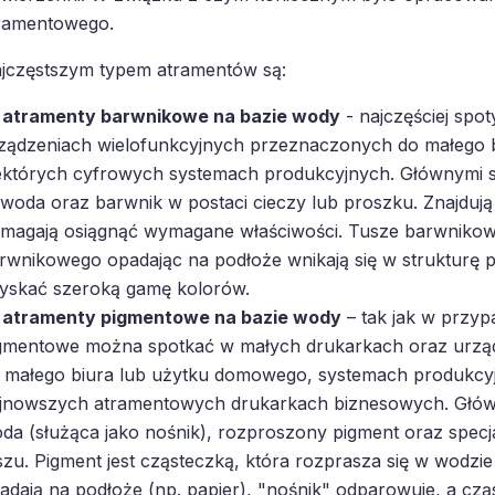
ramentowego.
jczęstszym typem atramentów są:
atramenty barwnikowe na bazie wody
- najczęściej spo
ządzeniach wielofunkcyjnych przeznaczonych do małego 
ektórych cyfrowych systemach produkcyjnych. Głównymi s
 woda oraz barwnik w postaci cieczy lub proszku. Znajdują s
magają osiągnąć wymagane właściwości. Tusze barwnikowe
rwnikowego opadając na podłoże wnikają się w strukturę 
yskać szeroką gamę kolorów.
atramenty pigmentowe na bazie wody
– tak jak w przyp
gmentowe można spotkać w małych drukarkach oraz urzą
 małego biura lub użytku domowego, systemach produkcyjn
jnowszych atramentowych drukarkach biznesowych. Główn
da (służąca jako nośnik), rozproszony pigment oraz specja
szu. Pigment jest cząsteczką, która rozprasza się w wodzi
adają na podłoże (np. papier), "nośnik" odparowuje, a cz