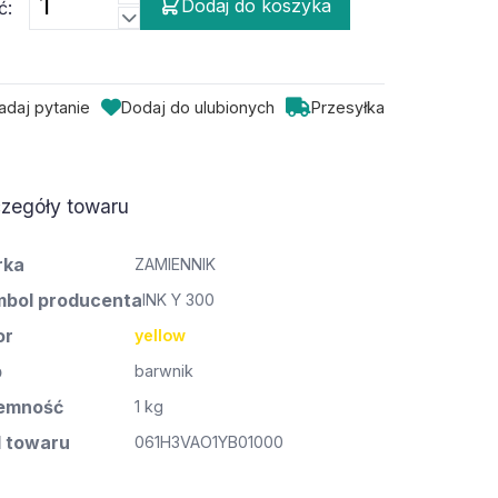
Dodaj do koszyka
ć:
adaj pytanie
Dodaj do ulubionych
Przesyłka
zegóły towaru
rka
ZAMIENNIK
bol producenta
INK Y 300
or
yellow
p
barwnik
emność
1 kg
 towaru
061H3VAO1YB01000