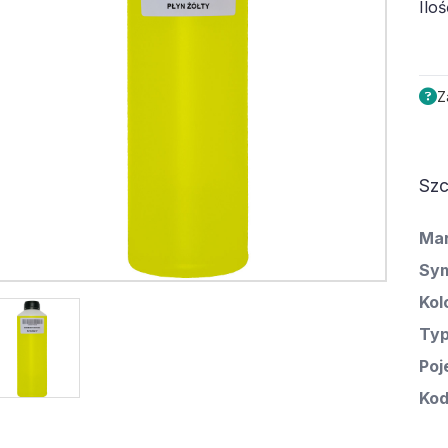
Iloś
Z
Szc
Ma
Sym
Kol
Ty
Poj
Kod