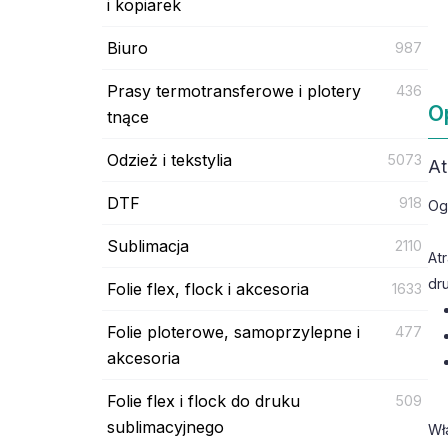
i kopiarek
Biuro
987
Prasy termotransferowe i plotery
436
O
tnące
Odzież i tekstylia
5073
At
DTF
918
Og
Sublimacja
2110
At
dr
Folie flex, flock i akcesoria
1633
Folie ploterowe, samoprzylepne i
477
akcesoria
Folie flex i flock do druku
509
sublimacyjnego
Wł