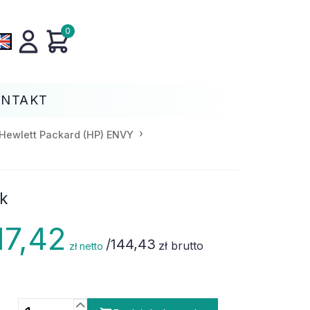
0
ONTAKT
Hewlett Packard (HP) ENVY
ik
17,42
/
144,43
zł brutto
zł netto