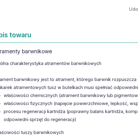
Udos
pis towaru
ramenty barwnikowe
ólna charakterystyka atramentów barwnikowych
rament barwnikowy jest to atrament, którego barwnik rozpuszcza s
ukarek atramentowych tusz w butelkach musi spełniać odpowied
właściwości chemicznych (atrament barwnikowy lub pigmentowy
właściwości fizycznych (napięcie powierzchniowe, lepkość, ws
procesu regeneracji kartridża (poprawny balans kartridża, kom
odpowiedni sprzęt do regeneracji)
aściwości tuszy barwnikowych