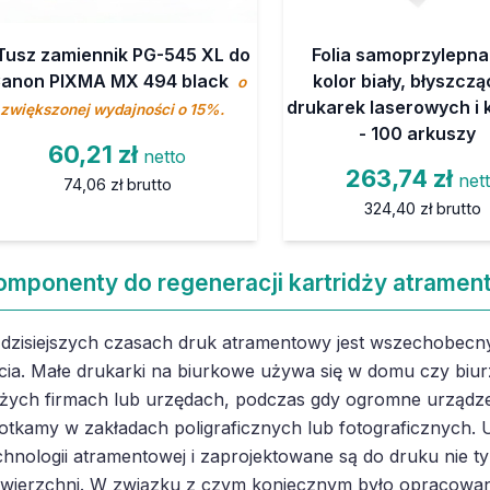
Tusz zamiennik PG-545 XL do
Folia samoprzylepna
anon PIXMA MX 494 black
kolor biały, błyszcz
o
drukarek laserowych i 
zwiększonej wydajności o 15%.
- 100 arkuszy
60,21 zł
netto
263,74 zł
net
74,06 zł
brutto
324,40 zł
brutto
omponenty do regeneracji kartridży atramen
dzisiejszych czasach druk atramentowy jest wszechobecny
cia. Małe drukarki na biurkowe używa się w domu czy biur
żych firmach lub urzędach, podczas gdy ogromne urządze
otkamy w zakładach poligraficznych lub fotograficznych. U
chnologii atramentowej i zaprojektowane są do druku nie ty
wierzchni. W związku z czym koniecznym było opracowan