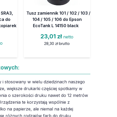
 SRA3,
Tusz zamiennik 101 / 102 / 103 /
ąca do
104 / 105 / 106 do Epson
kopiarek
EcoTank L 14150 black
23,01 zł
netto
to
28,30 zł
brutto
towych:
 i stosowany w wielu dziedzinach naszego
ze, większe drukarki częściej spotkamy w
nia o szerokości druku nawet do 12 metrów
rządzenia te korzystają wspólnie z
lko na papierze, ale niemal na każdej
ie różnych rodzajów farb do druku