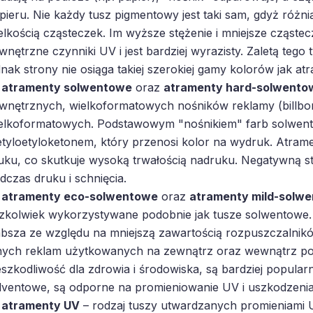
pieru. Nie każdy tusz pigmentowy jest taki sam, gdyż różni
elkością cząsteczek. Im wyższe stężenie i mniejsze cząstec
wnętrzne czynniki UV i jest bardziej wyrazisty. Zaletą tego
dnak strony nie osiąga takiej szerokiej gamy kolorów jak a
atramenty solwentowe
oraz
atramenty hard-solwento
wnętrznych, wielkoformatowych nośników reklamy (billbo
elkoformatowych. Podstawowym "nośnikiem" farb solwent
tyloetyloketonem, który przenosi kolor na wydruk. Atramen
uku, co skutkuje wysoką trwałością nadruku. Negatywną s
dczas druku i schnięcia.
atramenty eco-solwentowe
oraz
atramenty mild-solw
zkolwiek wykorzystywane podobnie jak tusze solwentowe.
absza ze względu na mniejszą zawartością rozpuszczalnikó
nych reklam użytkowanych na zewnątrz oraz wewnątrz po
eszkodliwość dla zdrowia i środowiska, są bardziej popularn
lventowe, są odporne na promieniowanie UV i uszkodzeni
atramenty UV
– rodzaj tuszy utwardzanych promieniami U