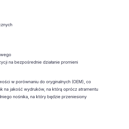
cznych
towego
ycji na bezpośrednie działanie promieni
wości w porównaniu do oryginalnych (OEM), co
k na jakość wydruków, na którą oprócz atramentu
iego nośnika, na który będzie przeniesiony