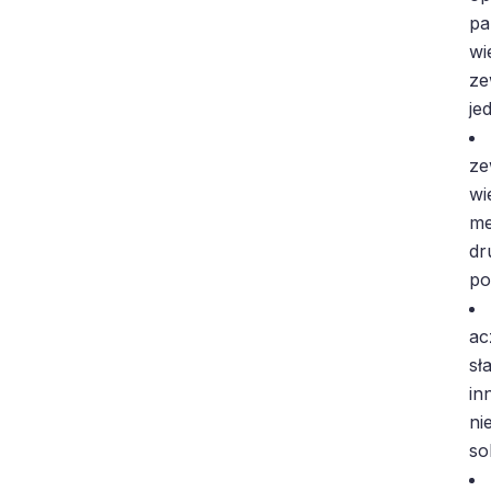
pa
wi
ze
je
ze
wi
me
dr
po
ac
sł
in
ni
so