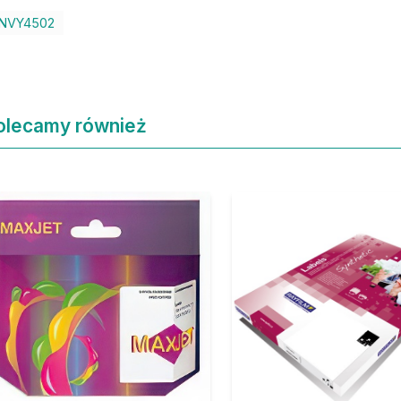
NVY4502
olecamy również