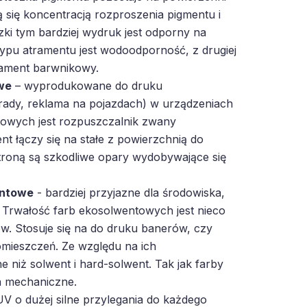
ą się koncentracją rozproszenia pigmentu i
zki tym bardziej wydruk jest odporny na
 typu atramentu jest wodoodporność, z drugiej
trament barwnikowy.
we
– wyprodukowane do druku
rady, reklama na pojazdach) w urządzeniach
owych jest rozpuszczalnik zwany
t łączy się na stałe z powierzchnią do
troną są szkodliwe opary wydobywające się
entowe
- bardziej przyjazne dla środowiska,
 Trwałość farb ekosolwentowych jest nieco
w. Stosuje się na do druku banerów, czy
mieszczeń. Ze względu na ich
e niż solwent i hard-solwent. Tak jak farby
a mechaniczne.
V o dużej silne przylegania do każdego