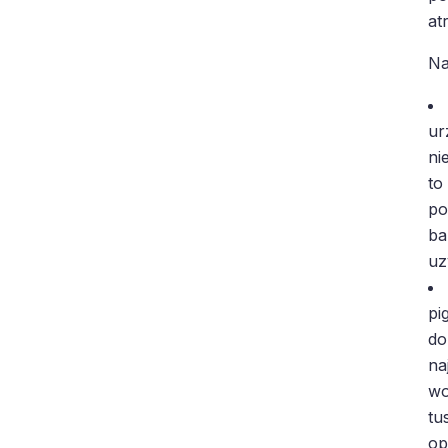
at
Na
ur
ni
to
po
ba
uz
pi
do
na
wo
tu
op