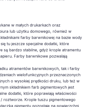
tykane w małych drukarkach oraz
biura lub użytku domowego, również w
kładnikami farby barwnikowej na bazie wody
ię tu jeszcze specjalne dodatki, które
 są bardzo stabilne, gdyż krople atramentu
papieru. Farby barwnikowe pozwalają
adku atramentów barwnikowych, tak i farby
dzeniach wielofunkcyjnych przeznaczonych
ych o wysokiej prędkości druku, lub też w
ym składnikiem farb pigmentowych jest
lne dodatki, które poprawiają właściwości
e / roztworze. Krople tuszu pigmentowego
ąsteczka pigmentu pozostaje na powierzchni