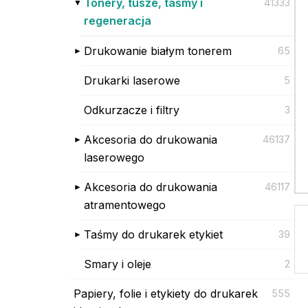
Tonery, tusze, taśmy i
41333
regeneracja
Drukowanie białym tonerem
65
Drukarki laserowe
5
Odkurzacze i filtry
3
Akcesoria do drukowania
46137
laserowego
Akcesoria do drukowania
46117
atramentowego
Taśmy do drukarek etykiet
39
Smary i oleje
2
Papiery, folie i etykiety do drukarek
555