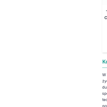
C
K
W 
ży
du
sp
te
po