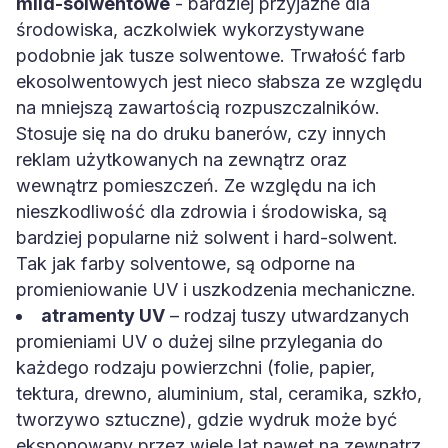
mild-solwentowe
- bardziej przyjazne dla
środowiska, aczkolwiek wykorzystywane
podobnie jak tusze solwentowe. Trwałość farb
ekosolwentowych jest nieco słabsza ze względu
na mniejszą zawartością rozpuszczalników.
Stosuje się na do druku banerów, czy innych
reklam użytkowanych na zewnątrz oraz
wewnątrz pomieszczeń. Ze względu na ich
nieszkodliwość dla zdrowia i środowiska, są
bardziej popularne niż solwent i hard-solwent.
Tak jak farby solventowe, są odporne na
promieniowanie UV i uszkodzenia mechaniczne.
atramenty UV
– rodzaj tuszy utwardzanych
promieniami UV o dużej silne przylegania do
każdego rodzaju powierzchni (folie, papier,
tektura, drewno, aluminium, stal, ceramika, szkło,
tworzywo sztuczne), gdzie wydruk może być
eksponowany przez wiele lat nawet na zewnątrz