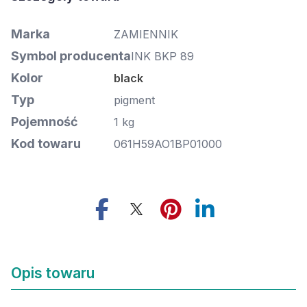
Marka
ZAMIENNIK
Symbol producenta
INK BKP 89
Kolor
black
Typ
pigment
Pojemność
1 kg
Kod towaru
061H59AO1BP01000
Opis towaru