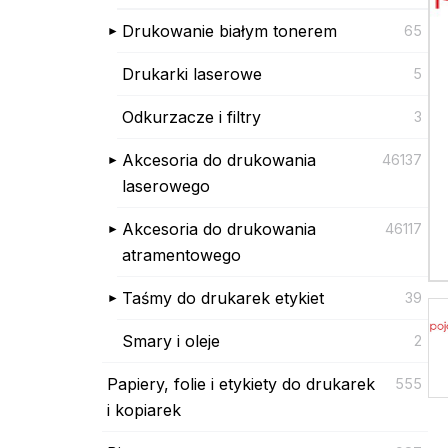
Drukowanie białym tonerem
65
Drukarki laserowe
5
Odkurzacze i filtry
3
Akcesoria do drukowania
46137
laserowego
Akcesoria do drukowania
46117
atramentowego
Taśmy do drukarek etykiet
39
Smary i oleje
2
Papiery, folie i etykiety do drukarek
555
i kopiarek