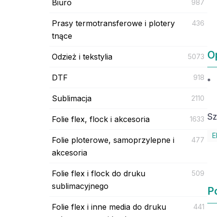
Biuro
987
Prasy termotransferowe i plotery
436
tnące
O
Odzież i tekstylia
5073
DTF
918
*
Sublimacja
2110
Sz
Folie flex, flock i akcesoria
1633
E
Folie ploterowe, samoprzylepne i
477
akcesoria
Folie flex i flock do druku
509
sublimacyjnego
P
Folie flex i inne media do druku
441