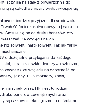
t łączy się na stałe z powierzchnią do
troną są szkodliwe opary wydobywające się
entowe
- bardziej przyjazne dla środowiska,
 Trwałość farb ekosolwentowych jest nieco
w. Stosuje się na do druku banerów, czy
mieszczeń. Ze względu na ich
e niż solwent i hard-solwent. Tak jak farby
a mechaniczne.
V o dużej silne przylegania do każdego
m, stal, ceramika, szkło, tworzywo sztuczne),
na zewnątrz ze względu na odporność na
banery, ściany, POS monitory, znaki,
y na rynek przez HP i jest to rodzaj
wydruku banerów zewnętrznych oraz
y są całkowicie ekologiczne, a nośnikiem