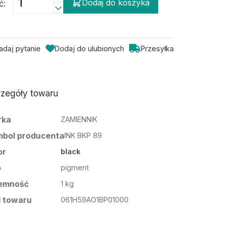
Dodaj do koszyka
ć:
adaj pytanie
Dodaj do ulubionych
Przesyłka
zegóły towaru
rka
ZAMIENNIK
bol producenta
INK BKP 89
or
black
p
pigment
emność
1 kg
 towaru
061H59AO1BP01000