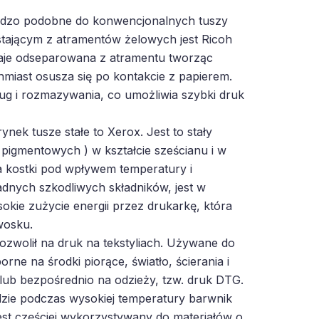
ardzo podobne do konwencjonalnych tuszy
tającym z atramentów żelowych jest Ricoh
taje odseparowana z atramentu tworząc
hmiast osusza się po kontakcie z papierem.
ug i rozmazywania, co umożliwia szybki druk
nek tusze stałe to Xerox. Jest to stały
 pigmentowych ) w kształcie sześcianu i w
za kostki pod wpływem temperatury i
dnych szkodliwych składników, jest w
okie zużycie energii przez drukarkę, która
wosku.
ozwolił na druk na tekstyliach. Używane do
rne na środki piorące, światło, ścierania i
 lub bezpośrednio na odzieży, tzw. druk DTG.
dzie podczas wysokiej temperatury barwnik
est częściej wykorzystywany do materiałów o