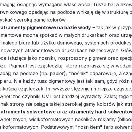
magają osiągnąć wymagane właściwości. Tusze barwnikowe
rwnikowego opadając na podłoże wnikają się w strukturę 
yskać szeroką gamę kolorów.
atramenty pigmentowe na bazie wody
– tak jak w przyp
gmentowe można spotkać w małych drukarkach oraz urzą
 małego biura lub użytku domowego, systemach produkcyjn
jnowszych atramentowych drukarkach biznesowych. Główn
da (służąca jako nośnik), rozproszony pigment oraz specja
szu. Pigment jest cząsteczką, która rozprasza się w wodzi
adają na podłoże (np. papier), "nośnik" odparowuje, a cz
pieru. Nie każdy tusz pigmentowy jest taki sam, gdyż różni
elkością cząsteczek. Im wyższe stężenie i mniejsze cząstec
wnętrzne czynniki UV i jest bardziej wyrazisty. Zaletą tego
dnak strony nie osiąga takiej szerokiej gamy kolorów jak a
atramenty solwentowe
oraz
atramenty hard-solwento
wnętrznych, wielkoformatowych nośników reklamy (billbo
elkoformatowych. Podstawowym "nośnikiem" farb solwent