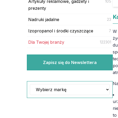
Artykuły reklamowe, gadżety i
105
prezenty
K
Nadruki jadalne
23
Izopropanol i środki czyszczące
7
W 
ży
Dla Twojej branży
122301
du
sp
te
Zapisz się do Newslettera
po
at
Na
ur
ni
to