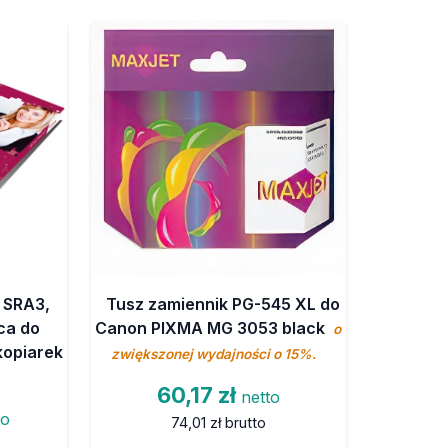
 SRA3,
Tusz zamiennik PG-545 XL do
ąca do
Canon PIXMA MG 3053 black
o
kopiarek
zwiększonej wydajności o 15%.
60,17 zł
netto
to
74,01 zł
brutto