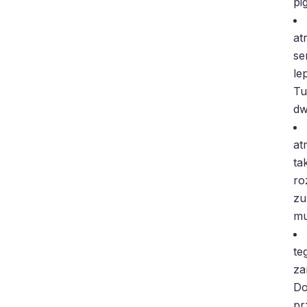
pi
at
se
le
Tu
dw
at
ta
ro
zu
mu
te
za
Do
pr