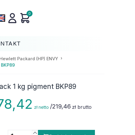
0
ONTAKT
Hewlett Packard (HP) ENVY
t BKP89
lack 1 kg pigment BKP89
78,42
/
219,46
zł brutto
zł netto