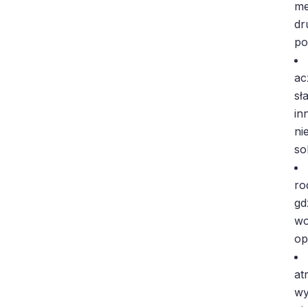
me
dr
po
ac
sł
in
ni
so
ro
gd
wo
op
at
wy