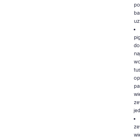
po
ba
uz
pi
do
na
wo
tu
op
pa
wi
ze
je
ze
wi