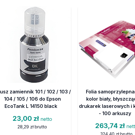
usz zamiennik 101 / 102 / 103 /
Folia samoprzylepna
104 / 105 / 106 do Epson
kolor biały, błyszcz
EcoTank L 14150 black
drukarek laserowych i 
- 100 arkuszy
23,00 zł
netto
263,74 zł
net
28,29 zł
brutto
324,40 zł
brutto