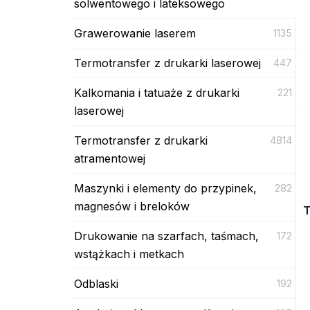
solwentowego i lateksowego
Grawerowanie laserem
1135
Termotransfer z drukarki laserowej
447
Kalkomania i tatuaże z drukarki
221
laserowej
Termotransfer z drukarki
4814
atramentowej
Maszynki i elementy do przypinek,
282
magnesów i breloków
T
Drukowanie na szarfach, taśmach,
172
wstążkach i metkach
Odblaski
192