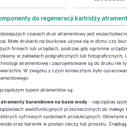
omponenty do regeneracji kartridży atramen
dzisiejszych czasach druk atramentowy jest wszechobecny
cia. Małe drukarki na biurkowe używa się w domu czy biur
żych firmach lub urzędach, podczas gdy ogromne urządze
otkamy w zakładach poligraficznych lub fotograficznych. U
chnologii atramentowej i zaprojektowane są do druku nie ty
wierzchni. W związku z czym koniecznym było opracowan
ramentowego.
jczęstszym typem atramentów są:
atramenty barwnikowe na bazie wody
- najczęściej spo
ządzeniach wielofunkcyjnych przeznaczonych do małego 
ektórych cyfrowych systemach produkcyjnych. Głównymi s
 woda oraz barwnik w postaci cieczy lub proszku. Znajdują s