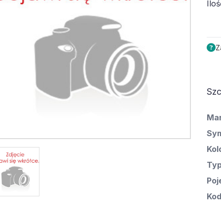
Iloś
Z
Szc
Ma
Sym
Kol
Ty
Poj
Kod