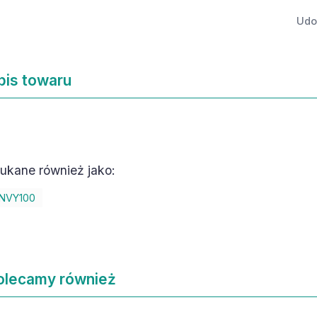
Udos
pis towaru
ukane również jako:
NVY100
olecamy również