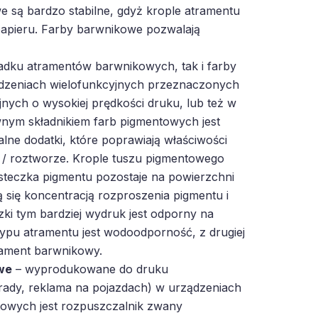
 są bardzo stabilne, gdyż krople atramentu
papieru. Farby barwnikowe pozwalają
adku atramentów barwnikowych, tak i farby
dzeniach wielofunkcyjnych przeznaczonych
ych o wysokiej prędkości druku, lub też w
ym składnikiem farb pigmentowych jest
lne dodatki, które poprawiają właściwości
e / roztworze. Krople tuszu pigmentowego
ąsteczka pigmentu pozostaje na powierzchni
ą się koncentracją rozproszenia pigmentu i
zki tym bardziej wydruk jest odporny na
 typu atramentu jest wodoodporność, z drugiej
trament barwnikowy.
we
– wyprodukowane do druku
rady, reklama na pojazdach) w urządzeniach
owych jest rozpuszczalnik zwany