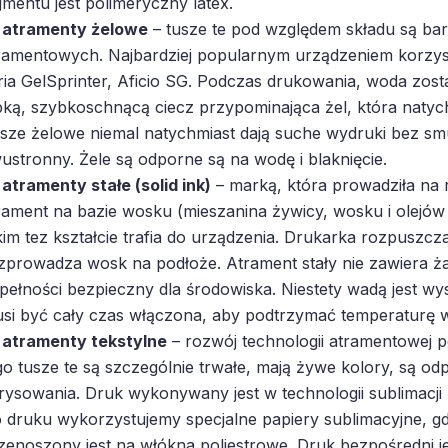
gmentu jest polimeryczny latex.
atramenty żelowe
– tusze te pod względem składu są b
ramentowych. Najbardziej popularnym urządzeniem korzys
ria GelSprinter, Aficio SG. Podczas drukowania, woda zos
pką, szybkoschnącą ciecz przypominająca żel, która natyc
sze żelowe niemal natychmiast dają suche wydruki bez sm
ustronny. Żele są odporne są na wodę i blaknięcie.
atramenty stałe (solid ink)
– marką, która prowadziła na ry
rament na bazie wosku (mieszanina żywicy, wosku i olejów
kim tez kształcie trafia do urządzenia. Drukarka rozpuszc
zprowadza wosk na podłoże. Atrament stały nie zawiera ża
pełności bezpieczny dla środowiska. Niestety wadą jest wys
si być cały czas włączona, aby podtrzymać temperaturę 
atramenty tekstylne
– rozwój technologii atramentowej p
go tusze te są szczególnie trwałe, mają żywe kolory, są odpo
rysowania. Druk wykonywany jest w technologii sublimacji
 druku wykorzystujemy specjalne papiery sublimacyjne, g
zenoszony jest na włókna poliestrowe. Druk bezpośredni j