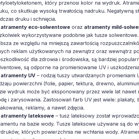
tyloetyloketonem, który przenosi kolor na wydruk. Atramen
uku, co skutkuje wysoką trwałością nadruku. Negatywną s
dczas druku i schnięcia.
atramenty eco-solwentowe
oraz
atramenty mild-solw
zkolwiek wykorzystywane podobnie jak tusze solwentowe.
absza ze względu na mniejszą zawartością rozpuszczalnikó
nych reklam użytkowanych na zewnątrz oraz wewnątrz po
eszkodliwość dla zdrowia i środowiska, są bardziej popularn
lventowe, są odporne na promieniowanie UV i uszkodzeni
atramenty UV
– rodzaj tuszy utwardzanych promieniami U
dzaju powierzchni (folie, papier, tektura, drewno, aluminiu
zie wydruk może być eksponowany przez wiele lat nawet 
dę i zarysowania. Zastosowań farb UV jest wiele: plakaty, 
akowania, reklamy, a nawet zdjęcia.
atramenty lateksowe
– tusz lateksowy został wprowadzon
ramentu na bazie wody. Tusze lateksowe używane są do 
druków, których powierzchnia nie wchłania wody. Atrament