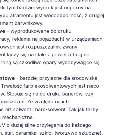
zki tym bardziej wydruk jest odporny na
 typu atramentu jest wodoodporność, z drugiej
trament barwnikowy.
we
– wyprodukowane do druku
rady, reklama na pojazdach) w urządzeniach
owych jest rozpuszczalnik zwany
t łączy się na stałe z powierzchnią do
troną są szkodliwe opary wydobywające się
entowe
- bardziej przyjazne dla środowiska,
 Trwałość farb ekosolwentowych jest nieco
w. Stosuje się na do druku banerów, czy
mieszczeń. Ze względu na ich
e niż solwent i hard-solwent. Tak jak farby
a mechaniczne.
V o dużej silne przylegania do każdego
m, stal, ceramika, szkło, tworzywo sztuczne),