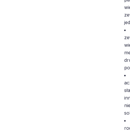
wi
ze
je
ze
wi
me
dr
po
ac
sł
in
ni
so
ro