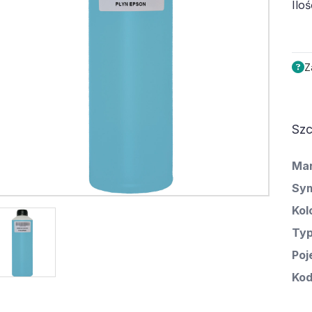
Iloś
Z
Szc
Ma
Sym
Kol
Ty
Poj
Kod