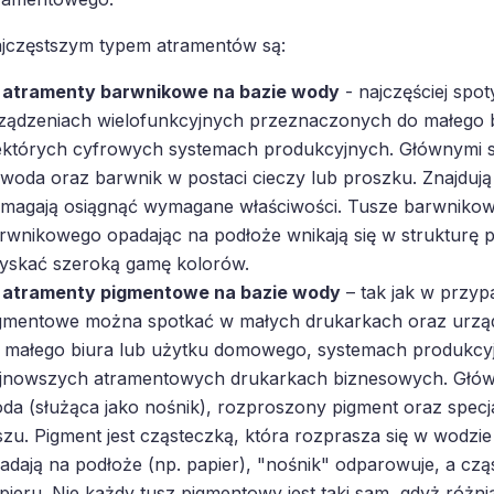
jczęstszym typem atramentów są:
atramenty barwnikowe na bazie wody
- najczęściej spo
ządzeniach wielofunkcyjnych przeznaczonych do małego 
ektórych cyfrowych systemach produkcyjnych. Głównymi s
 woda oraz barwnik w postaci cieczy lub proszku. Znajdują s
magają osiągnąć wymagane właściwości. Tusze barwnikowe
rwnikowego opadając na podłoże wnikają się w strukturę 
yskać szeroką gamę kolorów.
atramenty pigmentowe na bazie wody
– tak jak w przyp
gmentowe można spotkać w małych drukarkach oraz urzą
 małego biura lub użytku domowego, systemach produkcyjn
jnowszych atramentowych drukarkach biznesowych. Główn
da (służąca jako nośnik), rozproszony pigment oraz specja
szu. Pigment jest cząsteczką, która rozprasza się w wodzi
adają na podłoże (np. papier), "nośnik" odparowuje, a cz
pieru. Nie każdy tusz pigmentowy jest taki sam, gdyż różni