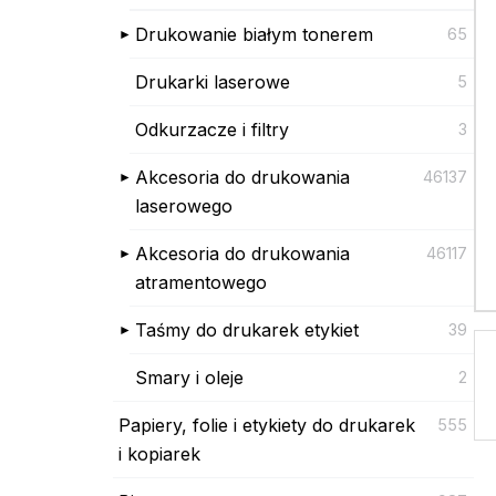
Drukowanie białym tonerem
65
Drukarki laserowe
5
Odkurzacze i filtry
3
Akcesoria do drukowania
46137
laserowego
Akcesoria do drukowania
46117
atramentowego
Taśmy do drukarek etykiet
39
Smary i oleje
2
Papiery, folie i etykiety do drukarek
555
i kopiarek