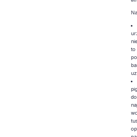
Na
ur
ni
to
po
ba
uz
pi
do
na
wo
tu
op
pa