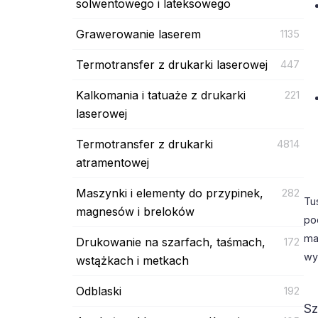
solwentowego i lateksowego
Grawerowanie laserem
1135
Termotransfer z drukarki laserowej
447
Kalkomania i tatuaże z drukarki
221
laserowej
Termotransfer z drukarki
4814
atramentowej
Maszynki i elementy do przypinek,
282
Tu
magnesów i breloków
po
ma
Drukowanie na szarfach, taśmach,
172
wy
wstążkach i metkach
Odblaski
192
Sz