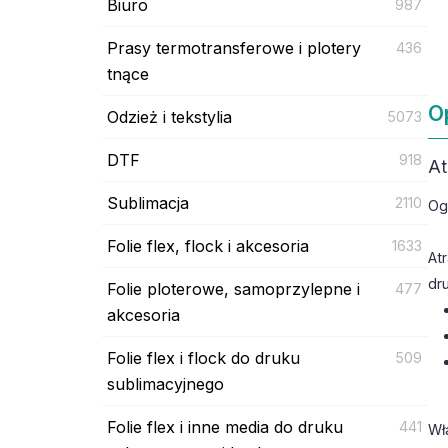
Biuro
987
Prasy termotransferowe i plotery
436
tnące
O
Odzież i tekstylia
5073
DTF
918
At
Sublimacja
2110
Og
Folie flex, flock i akcesoria
1633
At
dr
Folie ploterowe, samoprzylepne i
477
akcesoria
Folie flex i flock do druku
509
sublimacyjnego
Folie flex i inne media do druku
441
Wł