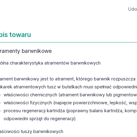
Udos
pis towaru
ramenty barwnikowe
ólna charakterystyka atramentów barwnikowych
rament barwnikowy jest to atrament, którego barwnik rozpuszcza s
ukarek atramentowych tusz w butelkach musi spełniać odpowied
właściwości chemicznych (atrament barwnikowy lub pigmentowy
właściwości fizycznych (napięcie powierzchniowe, lepkość, ws
procesu regeneracji kartridża (poprawny balans kartridża, kom
odpowiedni sprzęt do regeneracji)
aściwości tuszy barwnikowych