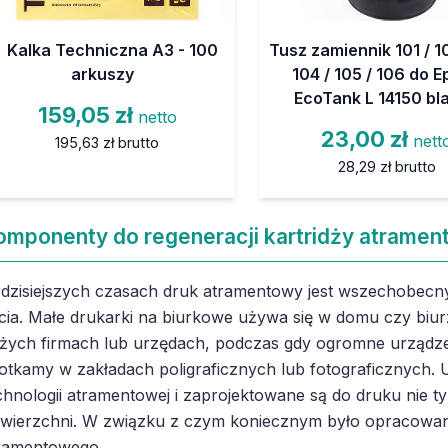
Kalka Techniczna A3 - 100
Tusz zamiennik 101 / 10
arkuszy
104 / 105 / 106 do 
EcoTank L 14150 bl
159,05 zł
netto
23,00 zł
nett
195,63 zł
brutto
28,29 zł
brutto
omponenty do regeneracji kartridży atramen
dzisiejszych czasach druk atramentowy jest wszechobecny
cia. Małe drukarki na biurkowe używa się w domu czy biur
żych firmach lub urzędach, podczas gdy ogromne urządze
otkamy w zakładach poligraficznych lub fotograficznych. U
chnologii atramentowej i zaprojektowane są do druku nie ty
wierzchni. W związku z czym koniecznym było opracowan
ramentowego.