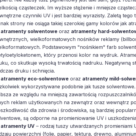
elkością cząsteczek. Im wyższe stężenie i mniejsze cząstec
wnętrzne czynniki UV i jest bardziej wyrazisty. Zaletą tego
dnak strony nie osiąga takiej szerokiej gamy kolorów jak a
atramenty solwentowe
oraz
atramenty hard-solwento
wnętrznych, wielkoformatowych nośników reklamy (billbo
elkoformatowych. Podstawowym "nośnikiem" farb solwent
tyloetyloketonem, który przenosi kolor na wydruk. Atramen
uku, co skutkuje wysoką trwałością nadruku. Negatywną s
dczas druku i schnięcia.
atramenty eco-solwentowe
oraz
atramenty mild-solw
zkolwiek wykorzystywane podobnie jak tusze solwentowe.
absza ze względu na mniejszą zawartością rozpuszczalnikó
nych reklam użytkowanych na zewnątrz oraz wewnątrz po
eszkodliwość dla zdrowia i środowiska, są bardziej popularn
lventowe, są odporne na promieniowanie UV i uszkodzeni
atramenty UV
– rodzaj tuszy utwardzanych promieniami U
dzaju powierzchni (folie, papier, tektura, drewno, aluminiu