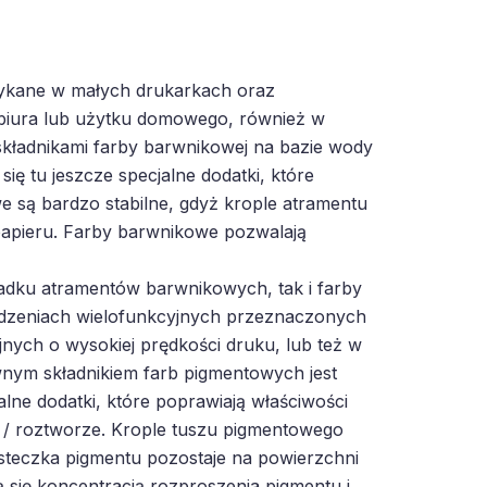
tykane w małych drukarkach oraz
biura lub użytku domowego, również w
kładnikami farby barwnikowej na bazie wody
ię tu jeszcze specjalne dodatki, które
 są bardzo stabilne, gdyż krople atramentu
papieru. Farby barwnikowe pozwalają
adku atramentów barwnikowych, tak i farby
dzeniach wielofunkcyjnych przeznaczonych
ych o wysokiej prędkości druku, lub też w
ym składnikiem farb pigmentowych jest
lne dodatki, które poprawiają właściwości
e / roztworze. Krople tuszu pigmentowego
ąsteczka pigmentu pozostaje na powierzchni
ą się koncentracją rozproszenia pigmentu i