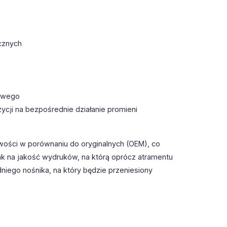
cznych
towego
ycji na bezpośrednie działanie promieni
wości w porównaniu do oryginalnych (OEM), co
k na jakość wydruków, na którą oprócz atramentu
iego nośnika, na który będzie przeniesiony