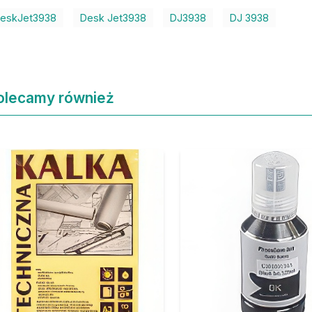
eskJet3938
Desk Jet3938
DJ3938
DJ 3938
olecamy również