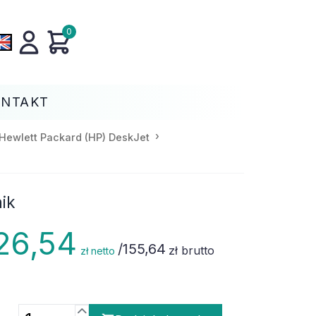
0
ONTAKT
Hewlett Packard (HP) DeskJet
ik
26,54
/
155,64
zł brutto
zł netto