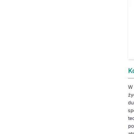
K
W 
ży
du
sp
te
po
at