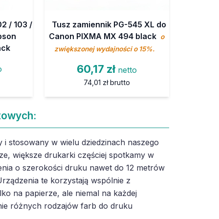
2 / 103 /
Tusz zamiennik PG-545 XL do
Epson
Canon PIXMA MX 494 black
o
ack
zwiększonej wydajności o 15%.
60,17 zł
o
netto
74,01 zł
brutto
towych:
 i stosowany w wielu dziedzinach naszego
ze, większe drukarki częściej spotkamy w
nia o szerokości druku nawet do 12 metrów
rządzenia te korzystają wspólnie z
lko na papierze, ale niemal na każdej
ie różnych rodzajów farb do druku