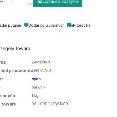
Dodaj do koszyka
ć:
adaj pytanie
Dodaj do ulubionych
Przesyłka
zegóły towaru
rka
ZAMIENNIK
bol producenta
INK C 760
or
cyan
p
barwnik
emność
1 kg
 towaru
061H09DO1CQ01000