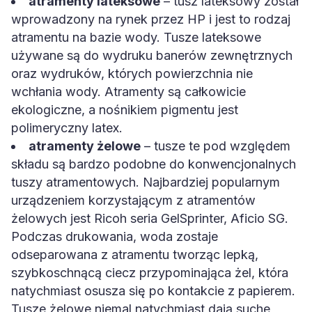
atramenty lateksowe
– tusz lateksowy został
wprowadzony na rynek przez HP i jest to rodzaj
atramentu na bazie wody. Tusze lateksowe
używane są do wydruku banerów zewnętrznych
oraz wydruków, których powierzchnia nie
wchłania wody. Atramenty są całkowicie
ekologiczne, a nośnikiem pigmentu jest
polimeryczny latex.
atramenty żelowe
– tusze te pod względem
składu są bardzo podobne do konwencjonalnych
tuszy atramentowych. Najbardziej popularnym
urządzeniem korzystającym z atramentów
żelowych jest Ricoh seria GelSprinter, Aficio SG.
Podczas drukowania, woda zostaje
odseparowana z atramentu tworząc lepką,
szybkoschnącą ciecz przypominająca żel, która
natychmiast osusza się po kontakcie z papierem.
Tusze żelowe niemal natychmiast dają suche