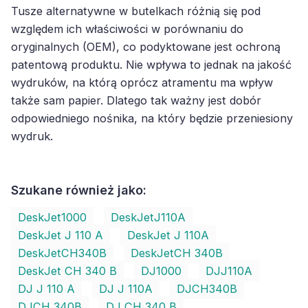
Tusze alternatywne w butelkach różnią się pod
względem ich właściwości w porównaniu do
oryginalnych (OEM), co podyktowane jest ochroną
patentową produktu. Nie wpływa to jednak na jakość
wydruków, na którą oprócz atramentu ma wpływ
także sam papier. Dlatego tak ważny jest dobór
odpowiedniego nośnika, na który będzie przeniesiony
wydruk.
Szukane również jako:
DeskJet1000
DeskJetJ110A
DeskJet J 110 A
DeskJet J 110A
DeskJetCH340B
DeskJetCH 340B
DeskJet CH 340 B
DJ1000
DJJ110A
DJ J 110 A
DJ J 110A
DJCH340B
DJCH 340B
DJ CH 340 B