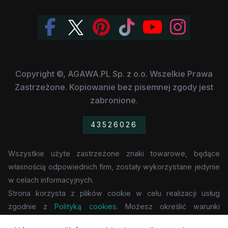
Copyright ©, AGAWA.PL Sp. z o.o. Wszelkie Prawa
Zastrzeżone. Kopiowanie bez pisemnej zgody jest
zabronione.
43526026
Wszystkie użyte zastrzeżone znaki towarowe, będące
własnością odpowiednich firm, zostały wykorzystane jedynie
w celach informacyjnych.
Strona korzysta z plików cookie w celu realizacji usług
zgodnie z
Polityką cookies
. Możesz określić warunki
przechowywania lub dostępu do cookie w Twojej