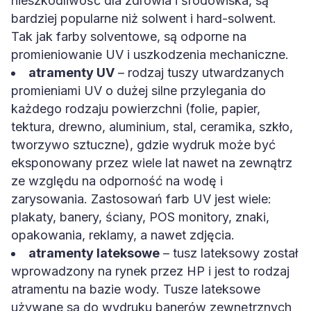
nieszkodliwość dla zdrowia i środowiska, są
bardziej popularne niż solwent i hard-solwent.
Tak jak farby solventowe, są odporne na
promieniowanie UV i uszkodzenia mechaniczne.
atramenty UV
– rodzaj tuszy utwardzanych
promieniami UV o dużej silne przylegania do
każdego rodzaju powierzchni (folie, papier,
tektura, drewno, aluminium, stal, ceramika, szkło,
tworzywo sztuczne), gdzie wydruk może być
eksponowany przez wiele lat nawet na zewnątrz
ze względu na odporność na wodę i
zarysowania. Zastosowań farb UV jest wiele:
plakaty, banery, ściany, POS monitory, znaki,
opakowania, reklamy, a nawet zdjęcia.
atramenty lateksowe
– tusz lateksowy został
wprowadzony na rynek przez HP i jest to rodzaj
atramentu na bazie wody. Tusze lateksowe
używane są do wydruku banerów zewnętrznych