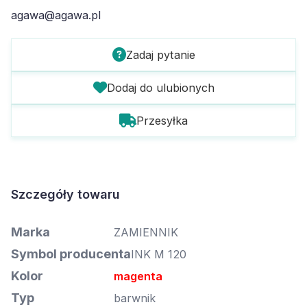
agawa@agawa.pl
Zadaj pytanie
Dodaj do ulubionych
Przesyłka
Szczegóły towaru
Marka
ZAMIENNIK
Symbol producenta
INK M 120
Kolor
magenta
Typ
barwnik