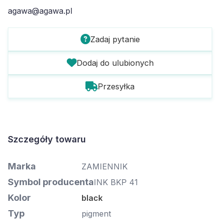
agawa@agawa.pl
Zadaj pytanie
Dodaj do ulubionych
Przesyłka
Szczegóły towaru
Marka
ZAMIENNIK
Symbol producenta
INK BKP 41
Kolor
black
Typ
pigment