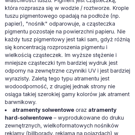
właściwości tuszu. Pigment jest cząsteczką,
która rozprasza się w wodzie / roztworze. Krople
tuszu pigmentowego opadają na podłoże (np.
papier), "nośnik" odparowuje, a cząsteczka
pigmentu pozostaje na powierzchni papieru. Nie
każdy tusz pigmentowy jest taki sam, gdyż różnią
się koncentracją rozproszenia pigmentu i
wielkością cząsteczek. Im wyższe stężenie i
mniejsze cząsteczki tym bardziej wydruk jest
odporny na zewnętrzne czynniki UV i jest bardziej
wyrazisty. Zaletą tego typu atramentu jest
wodoodporność, z drugiej jednak strony nie
osiąga takiej szerokiej gamy kolorów jak atrament
barwnikowy.
atramenty solwentowe
oraz
atramenty
hard-solwentowe
– wyprodukowane do druku
zewnętrznych, wielkoformatowych nośników
reklamy (billborady, reklama na pojazdach) w