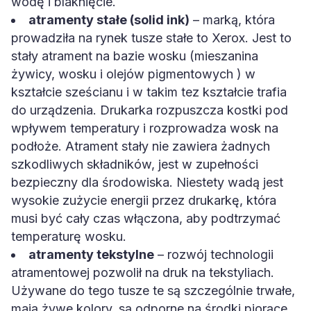
wodę i blaknięcie.
atramenty stałe (solid ink)
– marką, która
prowadziła na rynek tusze stałe to Xerox. Jest to
stały atrament na bazie wosku (mieszanina
żywicy, wosku i olejów pigmentowych ) w
kształcie sześcianu i w takim tez kształcie trafia
do urządzenia. Drukarka rozpuszcza kostki pod
wpływem temperatury i rozprowadza wosk na
podłoże. Atrament stały nie zawiera żadnych
szkodliwych składników, jest w zupełności
bezpieczny dla środowiska. Niestety wadą jest
wysokie zużycie energii przez drukarkę, która
musi być cały czas włączona, aby podtrzymać
temperaturę wosku.
atramenty tekstylne
– rozwój technologii
atramentowej pozwolił na druk na tekstyliach.
Używane do tego tusze te są szczególnie trwałe,
mają żywe kolory, są odporne na środki piorące,