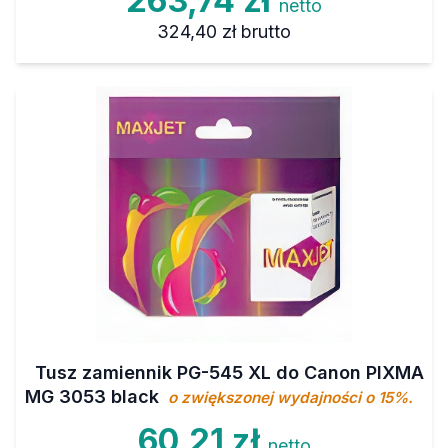
263,74 zł
netto
324,40 zł
brutto
Tusz zamiennik PG-545 XL do Canon PIXMA
MG 3053 black
o zwiększonej wydajności o 15%.
60,21 zł
netto