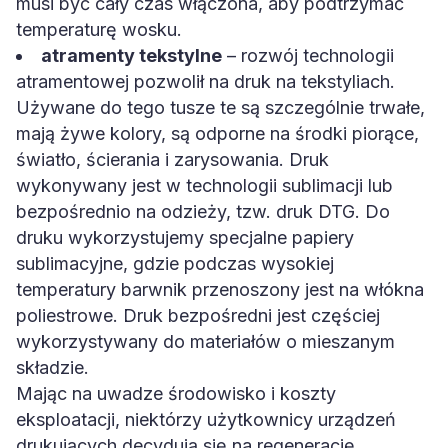
musi być cały czas włączona, aby podtrzymać
temperaturę wosku.
atramenty tekstylne
– rozwój technologii
atramentowej pozwolił na druk na tekstyliach.
Używane do tego tusze te są szczególnie trwałe,
mają żywe kolory, są odporne na środki piorące,
światło, ścierania i zarysowania. Druk
wykonywany jest w technologii sublimacji lub
bezpośrednio na odzieży, tzw. druk DTG. Do
druku wykorzystujemy specjalne papiery
sublimacyjne, gdzie podczas wysokiej
temperatury barwnik przenoszony jest na włókna
poliestrowe. Druk bezpośredni jest częściej
wykorzystywany do materiałów o mieszanym
składzie.
Mając na uwadze środowisko i koszty
eksploatacji, niektórzy użytkownicy urządzeń
drukujących decydują się na regenerację