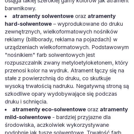
osiąga takiej szerokiej gamy kolorów jak atrament
barwnikowy.
atramenty solwentowe
oraz
atramenty
hard-solwentowe
– wyprodukowane do druku
zewnętrznych, wielkoformatowych nośników
reklamy (billborady, reklama na pojazdach) w
urządzeniach wielkoformatowych. Podstawowym
"nośnikiem" farb solwentowych jest
rozpuszczalnik zwany metyloetyloketonem, który
przenosi kolor na wydruk. Atrament łączy się na
stałe z powierzchnią do druku, co skutkuje
wysoką trwałością nadruku. Negatywną stroną są
szkodliwe opary wydobywające się podczas
druku i schnięcia.
atramenty eco-solwentowe
oraz
atramenty
mild-solwentowe
- bardziej przyjazne dla
środowiska, aczkolwiek wykorzystywane
podobnie jak tusze solwentowe. Trwałość farb