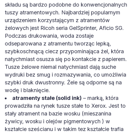
składu są bardzo podobne do konwencjonalnych
tuszy atramentowych. Najbardziej popularnym
urządzeniem korzystającym z atramentów
żelowych jest Ricoh seria GelSprinter, Aficio SG.
Podczas drukowania, woda zostaje
odseparowana z atramentu tworząc lepką,
szybkoschnącą ciecz przypominająca żel, która
natychmiast osusza się po kontakcie z papierem.
Tusze żelowe niemal natychmiast dają suche
wydruki bez smug i rozmazywania, co umożliwia
szybki druk dwustronny. Żele są odporne są na
wodę i blaknięcie.
atramenty stałe (solid ink)
– marką, która
prowadziła na rynek tusze stałe to Xerox. Jest to
stały atrament na bazie wosku (mieszanina
żywicy, wosku i olejów pigmentowych ) w
kształcie sześcianu i w takim tez kształcie trafia
do urządzenia. Drukarka rozpuszcza kostki pod