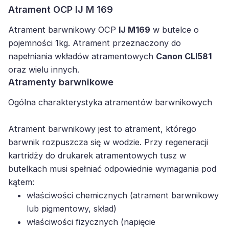
Atrament OCP IJ M 169
Atrament barwnikowy OCP
IJ M169
w butelce o
pojemności 1kg. Atrament przeznaczony do
napełniania wkładów atramentowych
Canon CLI581
oraz wielu innych.
Atramenty barwnikowe
Ogólna charakterystyka atramentów barwnikowych
Atrament barwnikowy jest to atrament, którego
barwnik rozpuszcza się w wodzie. Przy regeneracji
kartridży do drukarek atramentowych tusz w
butelkach musi spełniać odpowiednie wymagania pod
kątem:
właściwości chemicznych (atrament barwnikowy
lub pigmentowy, skład)
właściwości fizycznych (napięcie
powierzchniowe, lepkość, współczynnik pH oraz