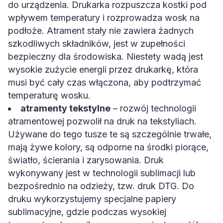
wpływem temperatury i rozprowadza wosk na
podłoże. Atrament stały nie zawiera żadnych
szkodliwych składników, jest w zupełności
bezpieczny dla środowiska. Niestety wadą jest
wysokie zużycie energii przez drukarkę, która
musi być cały czas włączona, aby podtrzymać
temperaturę wosku.
atramenty tekstylne
– rozwój technologii
atramentowej pozwolił na druk na tekstyliach.
Używane do tego tusze te są szczególnie trwałe,
mają żywe kolory, są odporne na środki piorące,
światło, ścierania i zarysowania. Druk
wykonywany jest w technologii sublimacji lub
bezpośrednio na odzieży, tzw. druk DTG. Do
druku wykorzystujemy specjalne papiery
sublimacyjne, gdzie podczas wysokiej
temperatury barwnik przenoszony jest na włókna