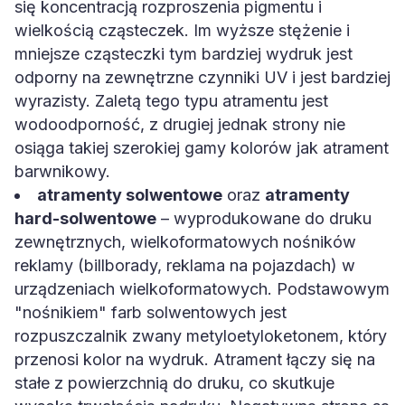
wielkością cząsteczek. Im wyższe stężenie i
mniejsze cząsteczki tym bardziej wydruk jest
odporny na zewnętrzne czynniki UV i jest bardziej
wyrazisty. Zaletą tego typu atramentu jest
wodoodporność, z drugiej jednak strony nie
osiąga takiej szerokiej gamy kolorów jak atrament
barwnikowy.
atramenty solwentowe
oraz
atramenty
hard-solwentowe
– wyprodukowane do druku
zewnętrznych, wielkoformatowych nośników
reklamy (billborady, reklama na pojazdach) w
urządzeniach wielkoformatowych. Podstawowym
"nośnikiem" farb solwentowych jest
rozpuszczalnik zwany metyloetyloketonem, który
przenosi kolor na wydruk. Atrament łączy się na
stałe z powierzchnią do druku, co skutkuje
wysoką trwałością nadruku. Negatywną stroną są