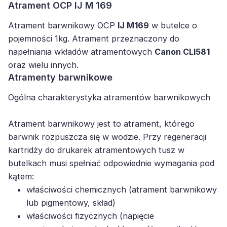
Atrament OCP IJ M 169
Atrament barwnikowy OCP
IJ M169
w butelce o
pojemności 1kg. Atrament przeznaczony do
napełniania wkładów atramentowych
Canon CLI581
oraz wielu innych.
Atramenty barwnikowe
Ogólna charakterystyka atramentów barwnikowych
Atrament barwnikowy jest to atrament, którego
barwnik rozpuszcza się w wodzie. Przy regeneracji
kartridży do drukarek atramentowych tusz w
butelkach musi spełniać odpowiednie wymagania pod
kątem:
właściwości chemicznych (atrament barwnikowy
lub pigmentowy, skład)
właściwości fizycznych (napięcie
powierzchniowe, lepkość, współczynnik pH oraz