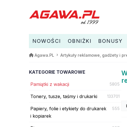
NOWOŚCI
OBNIŻKI
BONUSY
Agawa.PL
Artykuły reklamowe, gadżety i pr
KATEGORIE TOWAROWE
W
r
Pamiątki z wakacji
5805
Tonery, tusze, taśmy i drukarki
133701
Papiery, folie i etykiety do drukarek
555
i kopiarek