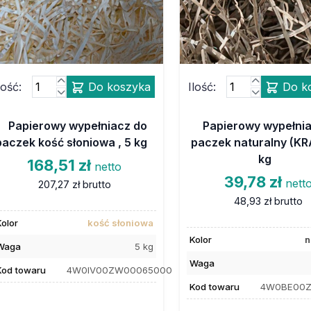
lość:
Do koszyka
Ilość:
Do k
Papierowy wypełniacz do
Papierowy wypełni
paczek kość słoniowa , 5 kg
paczek naturalny (KR
kg
168,51 zł
netto
39,78 zł
nett
207,27 zł
brutto
48,93 zł
brutto
Kolor
kość słoniowa
Kolor
n
Waga
5 kg
Waga
Kod towaru
4W0IV00ZW00065000
Kod towaru
4W0BE00Z