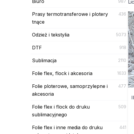
Biuro
987
Li
Prasy termotransferowe i plotery
436
tnące
Odzież i tekstylia
5073
DTF
918
Sublimacja
2110
Folie flex, flock i akcesoria
1633
Folie ploterowe, samoprzylepne i
477
akcesoria
I
Folie flex i flock do druku
509
sublimacyjnego
Folie flex i inne media do druku
441