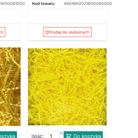
W00061000
Kod towaru
4W0BK00ZW00065000
ch
Dodaj do ulubionych
oszyka
Ilość:
Do koszyka