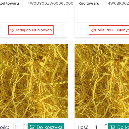
Kod towaru
4W0GY00ZW00065000
Kod towaru
4W0BK00Z
Dodaj do ulubionych
Dodaj do ulubiony
lość:
Do koszyka
Ilość:
Do k