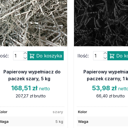
lość:
Do koszyka
Ilość:
Do k
Papierowy wypełniacz do
Papierowy wypełni
paczek szary, 5 kg
paczek czarny, 1 
168,51 zł
53,98 zł
netto
nett
207,27 zł
brutto
66,40 zł
brutto
Kolor
szary
Kolor
Waga
5 kg
Waga