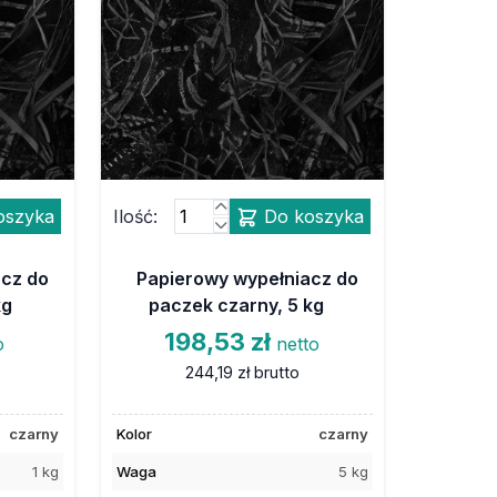
oszyka
Ilość:
Do koszyka
acz do
Papierowy wypełniacz do
kg
paczek czarny, 5 kg
198,53 zł
o
netto
244,19 zł
brutto
czarny
Kolor
czarny
1 kg
Waga
5 kg