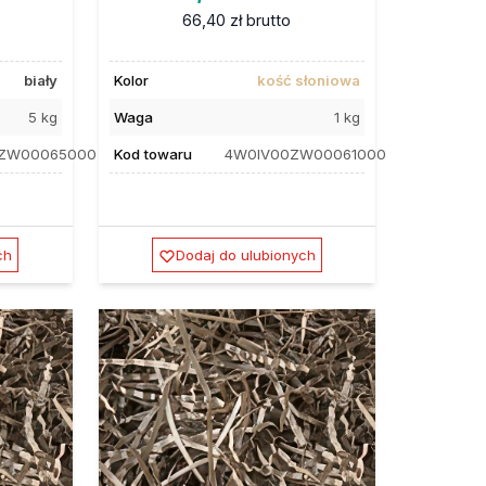
66,40 zł
brutto
biały
Kolor
kość słoniowa
5 kg
Waga
1 kg
ZW00065000
Kod towaru
4W0IV00ZW00061000
ch
Dodaj do ulubionych