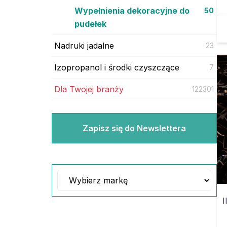
Wypełnienia dekoracyjne do
50
pudełek
Nadruki jadalne
23
Izopropanol i środki czyszczące
7
Dla Twojej branży
122301
Zapisz się do Newslettera
I