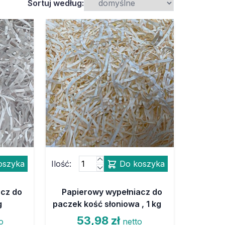
Sortuj według:
oszyka
Ilość:
Do koszyka
acz do
Papierowy wypełniacz do
g
paczek kość słoniowa , 1 kg
53,98 zł
o
netto