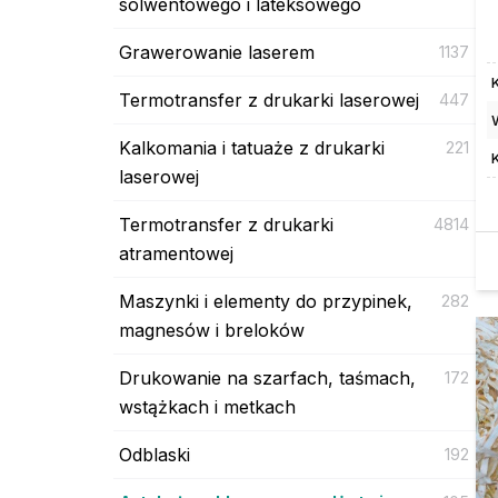
solwentowego i lateksowego
Grawerowanie laserem
1137
Termotransfer z drukarki laserowej
447
Kalkomania i tatuaże z drukarki
221
laserowej
Termotransfer z drukarki
4814
atramentowej
Maszynki i elementy do przypinek,
282
magnesów i breloków
Drukowanie na szarfach, taśmach,
172
wstążkach i metkach
Odblaski
192