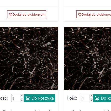
Dodaj do ulubionych
Dodaj do ulubiony
lość:
Do koszyka
Ilość:
Do k