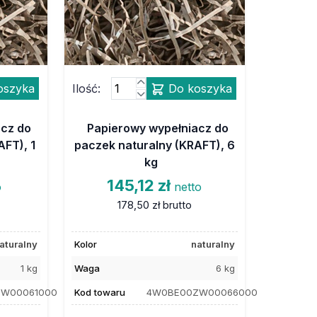
oszyka
Ilość:
Do koszyka
acz do
Papierowy wypełniacz do
AFT), 1
paczek naturalny (KRAFT), 6
kg
145,12 zł
o
netto
178,50 zł
brutto
aturalny
Kolor
naturalny
1 kg
Waga
6 kg
W00061000
Kod towaru
4W0BE00ZW00066000