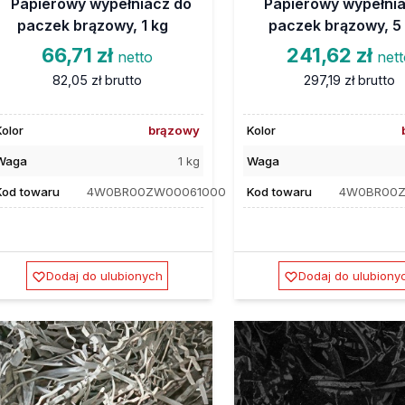
Papierowy wypełniacz do
Papierowy wypełni
paczek brązowy, 1 kg
paczek brązowy, 5
66,71 zł
241,62 zł
netto
net
82,05 zł
brutto
297,19 zł
brutto
Kolor
brązowy
Kolor
Waga
1 kg
Waga
Kod towaru
4W0BR00ZW00061000
Kod towaru
4W0BR00
Dodaj do ulubionych
Dodaj do ulubiony