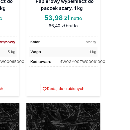
acz do
Papierowy wypełniacz do
 kg
paczek szary, 1 kg
53,98 zł
to
netto
66,40 zł
brutto
brązowy
Kolor
szary
5 kg
Waga
1 kg
ZW00065000
Kod towaru
4W0GY00ZW00061000
ch
Dodaj do ulubionych