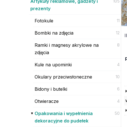
Artykuły reklamowe, gadżety i
105
prezenty
Fotokule
11
Bombki na zdjęcia
12
I
Ramki i magnesy akrylowe na
8
zdjęcia
Kule na upominki
4
Okulary przeciwsłoneczne
10
Bidony i butelki
6
Otwieracze
4
Opakowania i wypełnienia
50
dekoracyjne do pudełek