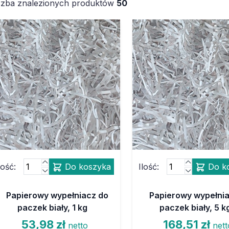
czba znalezionych produktów
50
lość:
Do koszyka
Ilość:
Do k
Papierowy wypełniacz do
Papierowy wypełni
paczek biały, 1 kg
paczek biały, 5 k
53,98 zł
168,51 zł
netto
nett