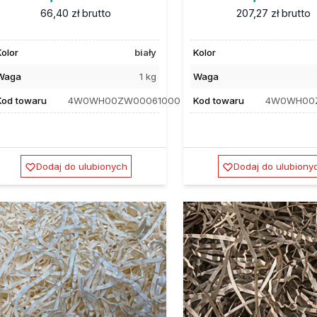
66,40 zł
brutto
207,27 zł
brutto
Kolor
biały
Kolor
Waga
1 kg
Waga
Kod towaru
4W0WH00ZW00061000
Kod towaru
4W0WH00
Dodaj do ulubionych
Dodaj do ulubiony