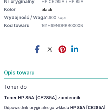
Nr oryginalny
HP CE285A / HP 85A
Kolor
black
Wydajność / Waga
1.600 kopii
Kod towaru
161H69NORBB0000B
Opis towaru
Toner do
Toner HP 85A [CE285A] zamiennik
Odpowiednik oryginalnego wkładu
HP 85A [CE285A]