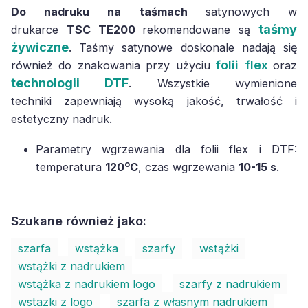
Do nadruku na taśmach
satynowych w
taśmy
drukarce
TSC TE200
rekomendowane są
żywiczne
. Taśmy satynowe doskonale nadają się
folii flex
również do znakowania przy użyciu
oraz
technologii DTF
. Wszystkie wymienione
techniki zapewniają wysoką jakość, trwałość i
estetyczny nadruk.
Parametry wgrzewania dla folii flex i DTF:
o
temperatura
120
C
, czas wgrzewania
10-15 s
.
Szukane również jako:
szarfa
wstążka
szarfy
wstążki
wstążki z nadrukiem
wstążka z nadrukiem logo
szarfy z nadrukiem
wstazki z logo
szarfa z własnym nadrukiem