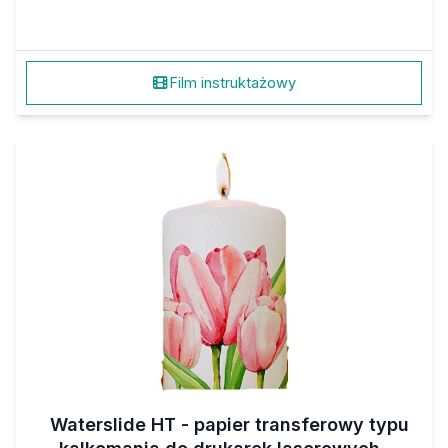
Film instruktażowy
Waterslide HT - papier transferowy typu