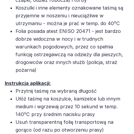
czapki, odzież robocza) i torby
Koszulki i inne elementy oznakowane taśmą są
przyjemne w noszeniu i nieuciążliwe w
o
utrzymaniu - można je prać w temp. do 40
C
Folia posiada atest ENISO 20471 - jest bardzo
dobrze widoczna w nocy i w trudnych
warunkach pogodowych, przez co spełnia
funkcję ostrzegawczą na odzieży dla pieszych,
drogowców oraz innych służb (policja, straż
pożarna)
Instrukcja aplikacji:
Przytnij taśmę na wybraną długość
Ułóż taśmę na koszulce, kamizelce lub innym
medium i wgrzewaj przez 10 sekund w temp.
o
140
C przy średnim nacisku prasy
Usuń transparentną folię transportową na
gorąco (od razu po otworzeniu prasy)