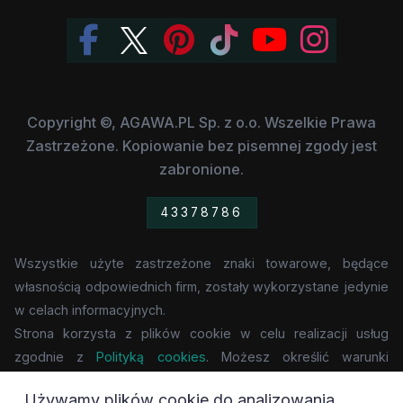
Copyright ©, AGAWA.PL Sp. z o.o. Wszelkie Prawa
Zastrzeżone. Kopiowanie bez pisemnej zgody jest
zabronione.
43378786
Wszystkie użyte zastrzeżone znaki towarowe, będące
własnością odpowiednich firm, zostały wykorzystane jedynie
w celach informacyjnych.
Strona korzysta z plików cookie w celu realizacji usług
zgodnie z
Polityką cookies
. Możesz określić warunki
przechowywania lub dostępu do cookie w Twojej
Używamy plików cookie do analizowania