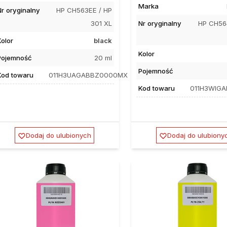
Marka
Nr oryginalny
HP CH563EE / HP
301 XL
Nr oryginalny
HP CH56
Kolor
black
Kolor
Pojemność
20 ml
Pojemność
Kod towaru
011H3UAGABBZ0000MX
Kod towaru
011H3WIG
Dodaj do ulubionych
Dodaj do ulubiony