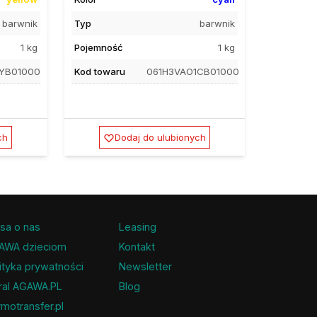
barwnik
Typ
barwnik
1 kg
Pojemność
1 kg
1YB01000
Kod towaru
061H3VAO1CB01000
ch
Dodaj do ulubionych
sa o nas
Leasing
AWA dzieciom
Kontakt
ityka prywatności
Newsletter
ral AGAWA.PL
Blog
motransfer.pl