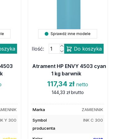
le
Sprawdź inne modele
oszyka
Ilość:
Do koszyka
 4503
Atrament HP ENVY 4503 cyan
ik
1 kg barwnik
117,34 zł
o
netto
144,33 zł
brutto
MIENNIK
Marka
ZAMIENNIK
NK Y 300
Symbol
INK C 300
producenta
yellow
Kolor
cyan