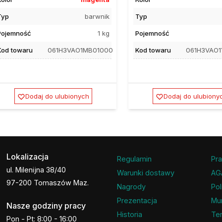
Typ
barwnik
Typ
Pojemność
1 kg
Pojemność
Kod towaru
061H3VAO1MB01000
Kod towaru
061H3VAO
Dodaj do ulubionych
Dodaj do ulubiony
Lokalizacja
Regulamin
Pra
ul. Milenijna 38/40
Warunki dostawy
AG
97-200 Tomaszów Maz.
Nagrody
Pol
Prezentacja
Mu
Nasze godziny pracy
Historia
Ter
Pon - Pt: 8:00 - 16:00