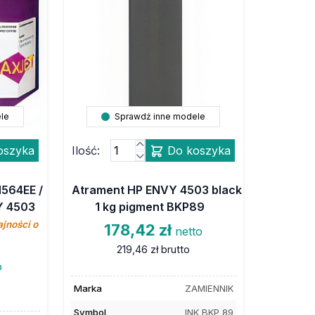
le
Sprawdź inne modele
oszyka
Ilość:
Do koszyka
H564EE /
Atrament HP ENVY 4503 black
Y 4503
1 kg pigment BKP89
jności o
178,42 zł
netto
219,46 zł
brutto
o
Marka
ZAMIENNIK
Symbol
INK BKP 89