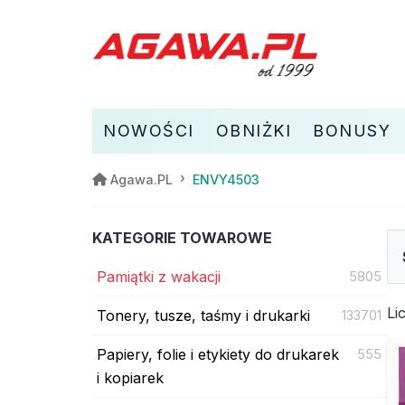
NOWOŚCI
OBNIŻKI
BONUSY
ENVY4503
Agawa.PL
KATEGORIE TOWAROWE
Pamiątki z wakacji
5805
Li
Tonery, tusze, taśmy i drukarki
133701
Papiery, folie i etykiety do drukarek
555
i kopiarek