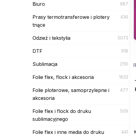
Biuro
987
Prasy termotransferowe i plotery
436
tnące
Odzież i tekstylia
5073
DTF
918
Sublimacja
2110
I
Folie flex, flock i akcesoria
1633
Folie ploterowe, samoprzylepne i
477
akcesoria
Folie flex i flock do druku
509
sublimacyjnego
Folie flex i inne media do druku
441