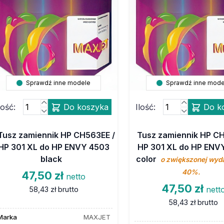
Sprawdź inne modele
Sprawdź inne mode
lość:
Do koszyka
Ilość:
Do k
Tusz zamiennik HP CH563EE /
Tusz zamiennik HP C
HP 301 XL do HP ENVY 4503
HP 301 XL do HP ENV
black
color
o zwiększonej wyda
40%.
47,50 zł
netto
47,50 zł
nett
58,43 zł
brutto
58,43 zł
brutto
Marka
MAXJET