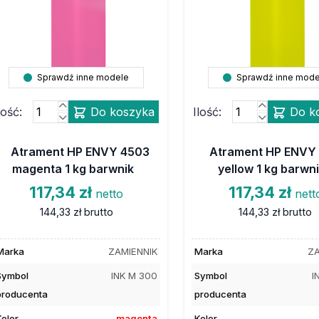
Sprawdź inne modele
Sprawdź inne mode
lość:
Do koszyka
Ilość:
Do k
Atrament HP ENVY 4503
Atrament HP ENVY
magenta 1 kg barwnik
yellow 1 kg barwn
117,34 zł
117,34 zł
netto
nett
144,33 zł
brutto
144,33 zł
brutto
Marka
ZAMIENNIK
Marka
ZA
Symbol
INK M 300
Symbol
I
producenta
producenta
Kolor
magenta
Kolor