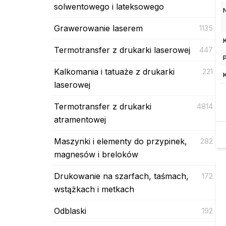
solwentowego i lateksowego
Grawerowanie laserem
1135
Termotransfer z drukarki laserowej
447
Kalkomania i tatuaże z drukarki
221
laserowej
Termotransfer z drukarki
4814
atramentowej
Maszynki i elementy do przypinek,
282
magnesów i breloków
Drukowanie na szarfach, taśmach,
172
wstążkach i metkach
Odblaski
192