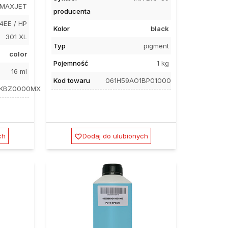
MAXJET
producenta
4EE / HP
Kolor
black
301 XL
Typ
pigment
color
Pojemność
1 kg
16 ml
Kod towaru
061H59AO1BP01000
AKBZ0000MX
ch
Dodaj do ulubionych