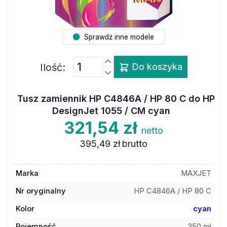
Sprawdź inne modele
Ilość:
Do koszyka
Tusz zamiennik HP C4846A / HP 80 C do HP
DesignJet 1055 / CM cyan
321,54 zł
netto
395,49 zł
brutto
Marka
MAXJET
Nr oryginalny
HP C4846A / HP 80 C
Kolor
cyan
Pojemność
350 ml