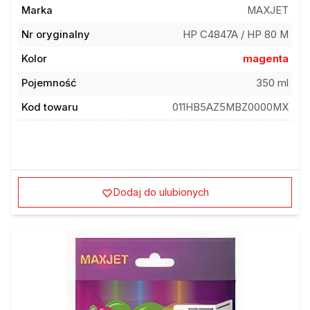
Marka
MAXJET
Nr oryginalny
HP C4847A / HP 80 M
Kolor
magenta
Pojemność
350 ml
Kod towaru
011HB5AZ5MBZ0000MX
Dodaj do ulubionych