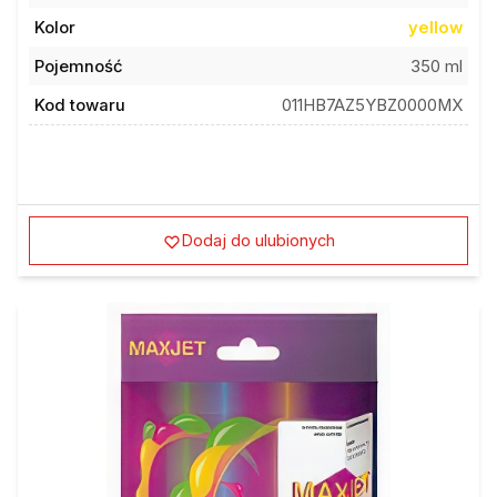
Kolor
yellow
Pojemność
350 ml
Kod towaru
011HB7AZ5YBZ0000MX
Dodaj do ulubionych