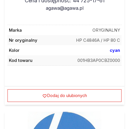
Cena i dostępność: 44 725-17-61
agawa@agawa.pl
Marka
ORYGINALNY
Nr oryginalny
HP C4846A / HP 80 C
Kolor
cyan
Kod towaru
001HB3AP0CBZ0000
Dodaj do ulubionych