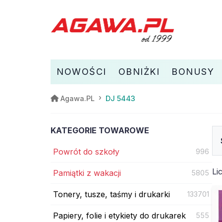
NOWOŚCI
OBNIŻKI
BONUSY
DJ 5443
Agawa.PL
KATEGORIE TOWAROWE
Powrót do szkoły
996
Li
Pamiątki z wakacji
5805
Tonery, tusze, taśmy i drukarki
133701
Papiery, folie i etykiety do drukarek
555