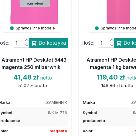
Sprawdź inne modele
Sprawdź inne mode
lość:
Do koszyka
Ilość:
Do k
Atrament HP DeskJet 5443
Atrament HP DeskJe
magenta 250 ml barwnik
magenta 1 kg barw
41,48 zł
119,40 zł
netto
nett
51,02 zł
brutto
146,86 zł
brutto
Marka
ZAMIENNIK
Marka
ZA
Symbol
INK M 776
Symbol
I
producenta
producenta
Kolor
magenta
Kolor