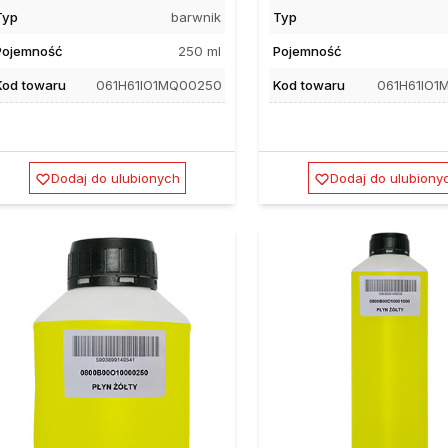
Typ
barwnik
Typ
Pojemność
250 ml
Pojemność
Kod towaru
061H61IO1MQ00250
Kod towaru
061H61IO1
Dodaj do ulubionych
Dodaj do ulubiony