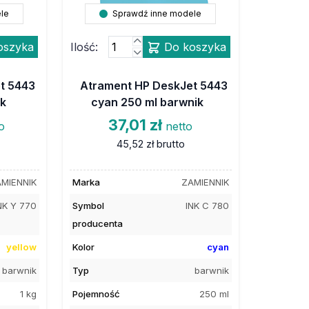
le
Sprawdź inne modele
oszyka
Ilość:
Do koszyka
t 5443
Atrament HP DeskJet 5443
ik
cyan 250 ml barwnik
37,01 zł
o
netto
45,52 zł
brutto
MIENNIK
Marka
ZAMIENNIK
NK Y 770
Symbol
INK C 780
producenta
yellow
Kolor
cyan
barwnik
Typ
barwnik
1 kg
Pojemność
250 ml