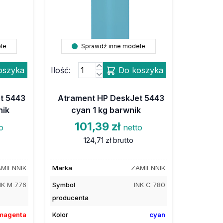
le
Sprawdź inne modele
oszyka
Ilość:
Do koszyka
t 5443
Atrament HP DeskJet 5443
nik
cyan 1 kg barwnik
101,39 zł
o
netto
124,71 zł
brutto
MIENNIK
Marka
ZAMIENNIK
NK M 776
Symbol
INK C 780
producenta
magenta
Kolor
cyan