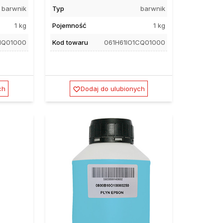
barwnik
Typ
barwnik
1 kg
Pojemność
1 kg
MQ01000
Kod towaru
061H61IO1CQ01000
ch
Dodaj do ulubionych