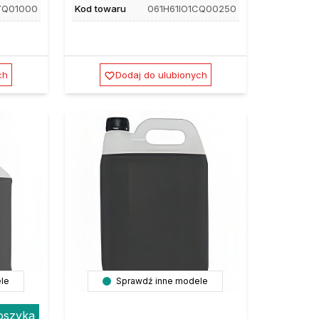
YQ01000
Kod towaru
061H61IO1CQ00250
ch
Dodaj do ulubionych
le
Sprawdź inne modele
oszyka