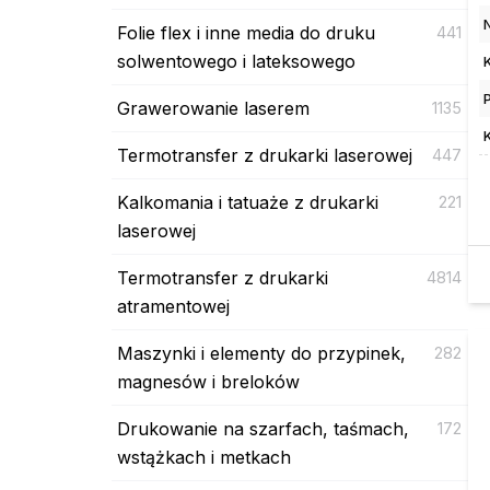
Folie flex i inne media do druku
441
solwentowego i lateksowego
Grawerowanie laserem
1135
Termotransfer z drukarki laserowej
447
Kalkomania i tatuaże z drukarki
221
laserowej
Termotransfer z drukarki
4814
atramentowej
Maszynki i elementy do przypinek,
282
magnesów i breloków
Drukowanie na szarfach, taśmach,
172
wstążkach i metkach