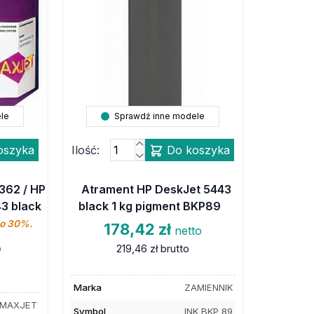
le
Sprawdź inne modele
oszyka
Ilość:
Do koszyka
362 / HP
Atrament HP DeskJet 5443
3 black
black 1 kg pigment BKP89
 o 30%.
178,42 zł
netto
o
219,46 zł
brutto
Marka
ZAMIENNIK
MAXJET
Symbol
INK BKP 89