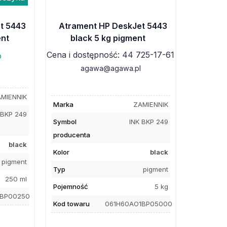
t 5443
Atrament HP DeskJet 5443
ent
black 5 kg pigment
Cena i dostępność: 44 725-17-61
o
agawa@agawa.pl
MIENNIK
Marka
ZAMIENNIK
 BKP 249
Symbol
INK BKP 249
producenta
black
Kolor
black
pigment
Typ
pigment
250 ml
Pojemność
5 kg
1BP00250
Kod towaru
061H60AO1BP05000