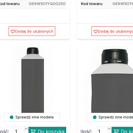
Kod towaru
061H61IO1YQ00250
Kod towaru
061H61IO1
Dodaj do ulubionych
Dodaj do ulubiony
Sprawdź inne modele
Sprawdź inne mode
lość:
Do koszyka
Ilość:
Do k