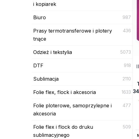
i kopiarek
Biuro
987
Prasy termotransferowe i plotery
436
tnące
Odzież i tekstylia
5073
DTF
918
I
Sublimacja
2110
34
Folie flex, flock i akcesoria
1633
Folie ploterowe, samoprzylepne i
477
akcesoria
Folie flex i flock do druku
509
sublimacyjnego