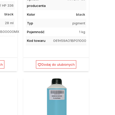
/ HP 336
producenta
black
Kolor
black
28 ml
Typ
pigment
HBB00000MX
Pojemność
1 kg
Kod towaru
061H59AO1BP01000
ch
Dodaj do ulubionych