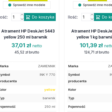
Sprawdź inne modele
Sprawdź inne mode
lość:
Do koszyka
Ilość:
Do k
Atrament HP DeskJet 5443
Atrament HP DeskJe
yellow 250 ml barwnik
yellow 1 kg barwn
37,01 zł
101,39 zł
netto
nett
45,52 zł
brutto
124,71 zł
brutto
Marka
ZAMIENNIK
Marka
ZA
Symbol
INK Y 770
Symbol
I
producenta
producenta
Kolor
yellow
Kolor
Typ
barwnik
Typ
Pojemność
250 ml
Pojemność