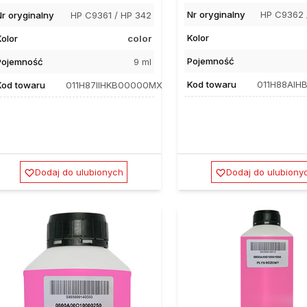
Nr oryginalny
HP C9362 
Nr oryginalny
HP C9361 / HP 342
Kolor
Kolor
color
Pojemność
Pojemność
9 ml
Kod towaru
011H88AI
Kod towaru
011H87IIHKB00000MX
Dodaj do ulubionych
Dodaj do ulubiony