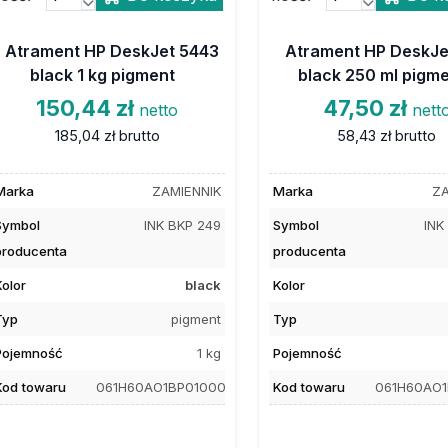
Atrament HP DeskJet 5443
Atrament HP DeskJe
black 1 kg pigment
black 250 ml pigm
150,44 zł
47,50 zł
netto
nett
185,04 zł
brutto
58,43 zł
brutto
Marka
ZAMIENNIK
Marka
ZA
Symbol
INK BKP 249
Symbol
INK
producenta
producenta
Kolor
black
Kolor
Typ
pigment
Typ
Pojemność
1 kg
Pojemność
Kod towaru
061H60AO1BP01000
Kod towaru
061H60AO