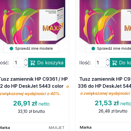
Sprawdź inne modele
Sprawdź inne mode
lość:
Do koszyka
Ilość:
Do k
Tusz zamiennik HP C9361 / HP
Tusz zamiennik HP C9
2 do HP DeskJet 5443 color
336 do HP DeskJet 544
o
o zwiększonej wydajności
zwiększonej wydajności o 40%.
21,53 zł
26,91 zł
nett
netto
26,48 zł
brutto
33,10 zł
brutto
Marka
Marka
MAXJET