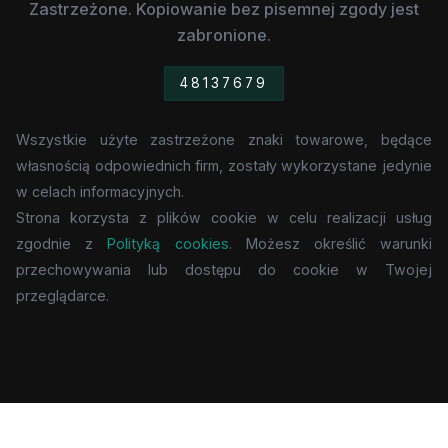
Zastrzeżone. Kopiowanie bez pisemnej zgody jest
zabronione.
48137679
Wszystkie użyte zastrzeżone znaki towarowe, będące
własnością odpowiednich firm, zostały wykorzystane jedynie
w celach informacyjnych.
Strona korzysta z plików cookie w celu realizacji usług
zgodnie z
Polityką cookies
. Możesz określić warunki
przechowywania lub dostępu do cookie w Twojej
przeglądarce.