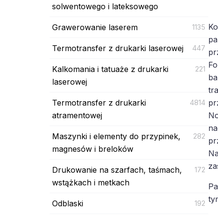
solwentowego i lateksowego
Ko
Grawerowanie laserem
1135
pa
Termotransfer z drukarki laserowej
447
pr
Fo
Kalkomania i tatuaże z drukarki
221
ba
laserowej
tr
Termotransfer z drukarki
pr
4814
atramentowej
No
na
Maszynki i elementy do przypinek,
282
pr
magnesów i breloków
Na
za
Drukowanie na szarfach, taśmach,
172
wstążkach i metkach
Pa
ty
Odblaski
192