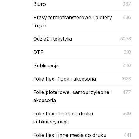
Biuro
987
Prasy termotransferowe i plotery
436
tnące
Odzież i tekstylia
5073
DTF
918
Sublimacja
2110
Folie flex, flock i akcesoria
1633
Folie ploterowe, samoprzylepne i
477
akcesoria
Folie flex i flock do druku
509
sublimacyjnego
Folie flex i inne media do druku
441