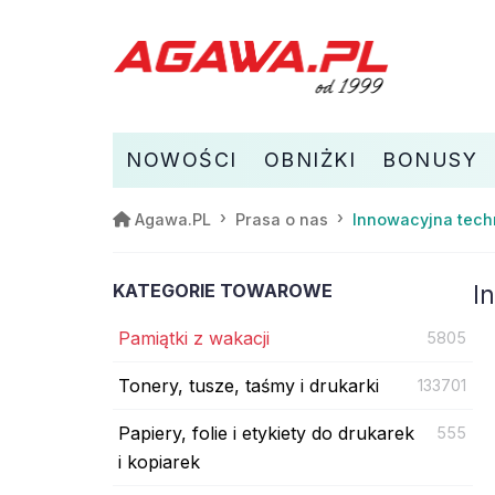
NOWOŚCI
OBNIŻKI
BONUSY
Innowacyjna tech
Agawa.PL
Prasa o nas
KATEGORIE TOWAROWE
I
Pamiątki z wakacji
5805
Tonery, tusze, taśmy i drukarki
133701
Papiery, folie i etykiety do drukarek
555
i kopiarek