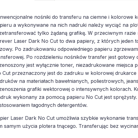
nwencjonalne nośniki do transferu na ciemne i kolorowe kosz
pieru a wykonywane na nich nadruki należy wyciąć na pl
zetransferować tylko żądaną grafikę. W przeciwnym razie
rever Laser Dark No Cut to dwa papiery, z których jeden to
zowy. Po zadrukowaniu odpowiedniego papieru zgrzewam
ansferowej. Po rozdzieleniu nośników transfer jest gotowy 
zenoszony jest wyłącznie toner, niezadrukowane miejsca po
 Cut przeznaczony jest do zadruku w kolorowej drukarce 
druków na materiałach bawełnianych, poliestrowych, jea
zenoszenia grafiki wektorowej o intensywnych kolorach. Kol
druk wykonany za pomocą papieru No Cut jest sprężysty. 
stosowaniem łagodnych detergentów.
pier Laser Dark No Cut umożliwia szybkie wykonanie transf
m samym użycia plotera tnącego. Transferując bez wycinan