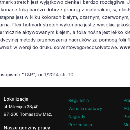
tmark stretch jest wyjątkowo cienka i bardzo rozciągliwa. 
konane folią bardzo dobrze pracują z materiałem, są elas
stępna jest w kilku kolorach białym, czarnym, czerwonym,
arna. Flex hotmark stretch wykonana jest z wysokiej jakośc
termicznie aktywowanym klejem, a folia nośna jest lekko klej
adycyjnej metody przenoszenia nadruków za pomocą folii fle
wnież w wersji do druku solventowego/ecosolvetowe.
www
asopismo "T&P", nr 1/2014 str. 10
Lokalizacja
Regulamin
Pra
ul. Milenijna 38/40
Warunki dostawy
AG
97-200 Tomaszów Maz.
Nagrody
Pol
Prezentacja
Mu
Nasze godziny pracy