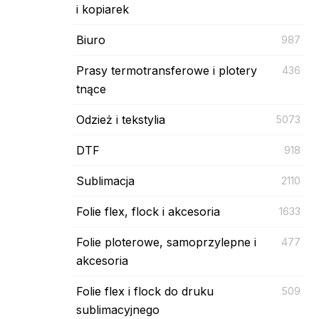
i kopiarek
Biuro
987
Prasy termotransferowe i plotery
436
tnące
Odzież i tekstylia
5073
DTF
918
Sublimacja
2110
Folie flex, flock i akcesoria
1633
Folie ploterowe, samoprzylepne i
477
akcesoria
Folie flex i flock do druku
509
sublimacyjnego