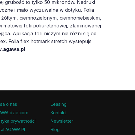
Jej grubość to tylko 50 mikronów. Nadruki
tyczne i mało wyczuwalne w dotyku. Folia
 żółtym, ciemnozielonym, ciemnoniebieskim,
i matowej folii poliuretanowej, zlaminowanej
ąca. Aplikacja folii niczym nie rózni się od
x. Folia flex hotmark stretch występuje
.agawa.pl
sa o nas
Leasing
AWA dzieciom
Kontakt
ityka prywatności
Newsletter
ral AGAWA.PL
Blog