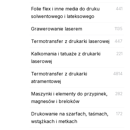
Folie flex i inne media do druku
441
solwentowego i lateksowego
Grawerowanie laserem
1135
Termotransfer z drukarki laserowej
447
Kalkomania i tatuaże z drukarki
221
laserowej
Termotransfer z drukarki
4814
atramentowej
Maszynki i elementy do przypinek,
282
magnesów i breloków
Drukowanie na szarfach, taśmach,
172
wstążkach i metkach