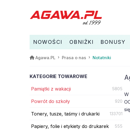
NOWOŚCI
OBNIŻKI
BONUSY
Notatniki
Agawa.PL
Prasa o nas
KATEGORIE TOWAROWE
A
Pamiątki z wakacji
5805
W 
Powrót do szkoły
920
OC
si
Tonery, tusze, taśmy i drukarki
133701
Papiery, folie i etykiety do drukarek
555