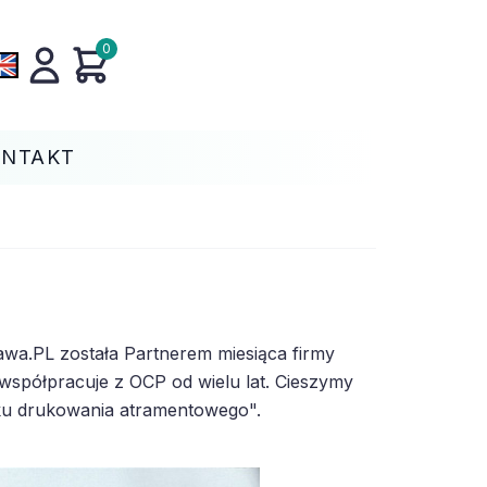
0
ONTAKT
awa.PL została Partnerem miesiąca firmy
półpracuje z OCP od wielu lat. Cieszymy
nku drukowania atramentowego".