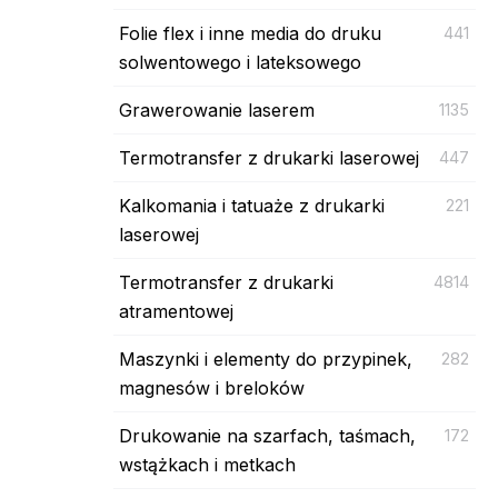
Folie flex i inne media do druku
441
solwentowego i lateksowego
Grawerowanie laserem
1135
Termotransfer z drukarki laserowej
447
Kalkomania i tatuaże z drukarki
221
laserowej
Termotransfer z drukarki
4814
atramentowej
Maszynki i elementy do przypinek,
282
magnesów i breloków
Drukowanie na szarfach, taśmach,
172
wstążkach i metkach