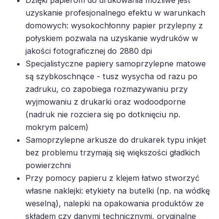
Dzięki papierom do drukowania możliwe jest
uzyskanie profesjonalnego efektu w warunkach
domowych: wysokochłonny papier przylepny z
połyskiem pozwala na uzyskanie wydruków w
jakości fotograficznej do 2880 dpi
Specjalistyczne papiery samoprzylepne matowe
są szybkoschnące - tusz wysycha od razu po
zadruku, co zapobiega rozmazywaniu przy
wyjmowaniu z drukarki oraz wodoodporne
(nadruk nie rozciera się po dotknięciu np.
mokrym palcem)
Samoprzylepne arkusze do drukarek typu inkjet
bez problemu trzymają się większości gładkich
powierzchni
Przy pomocy papieru z klejem łatwo stworzyć
własne naklejki: etykiety na butelki (np. na wódkę
weselną), nalepki na opakowania produktów ze
składem czy danymi technicznymi, oryginalne