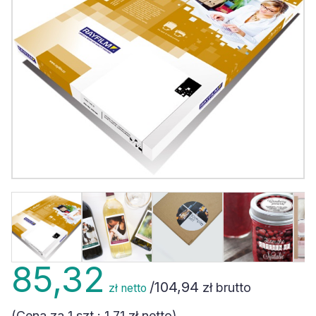
85,32
/
104,94
zł brutto
zł netto
(Cena za 1 szt.:
1,71 zł
netto)