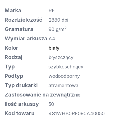
Marka
RF
Rozdzielczość
2880 dpi
2
Gramatura
90 g/m
Wymiar arkusza
A4
Kolor
biały
Rodzaj
błyszczący
Typ
szybkoschnący
Podtyp
wodoodporny
Typ drukarki
atramentowa
Zastosowanie na zewnątrz
nie
Ilość arkuszy
50
Kod towaru
4S1WHB0RF090A40050