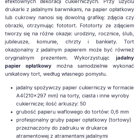
efektownych dekoracji cukierniczych. Przy użyciu
drukarki z jadalnymi barwnikami, na papier opłatkowy
lub cukrowy nanosi się dowolną grafikę: zdjęcia czy
obrazki, otrzymując fototort. Fototorty ze zdjęciem
tworzy się na różne okazje: urodziny, rocznice, ślub,
jubileusze, komunie, chrzty i bankiety. Tort
okazjonalny z jadalnym papierem może być również
oryginalnym prezentem. Wykorzystując
jadalny
papier opłatkowy
można samodzielnie wykonać
unikatowy tort, według własnego pomysłu.
jadalny spożywczy papier cukierniczy w formacie
A4(210x297 mm) na torty, ciasta i inne wyroby
cukiernicze; ilość arkuszy: 50
grubość papieru waflowego do tortów: 0,6 mm
profesjonalny gruby papier opłatkowy (tortowy)
przeznaczony do zadruku w drukarce
atramentowej z atramentami jadalnymi