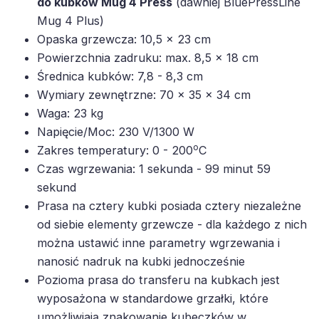
do kubków Mug 4 Press
(dawniej BluePressLine
Mug 4 Plus)
Opaska grzewcza: 10,5 x 23 cm
Powierzchnia zadruku: max. 8,5 x 18 cm
Średnica kubków: 7,8 - 8,3 cm
Wymiary zewnętrzne: 70 x 35 x 34 cm
Waga: 23 kg
Napięcie/Moc: 230 V/1300 W
o
Zakres temperatury: 0 - 200
C
Czas wgrzewania: 1 sekunda - 99 minut 59
sekund
Prasa na cztery kubki posiada cztery niezależne
od siebie elementy grzewcze - dla każdego z nich
można ustawić inne parametry wgrzewania i
nanosić nadruk na kubki jednocześnie
Pozioma prasa do transferu na kubkach jest
wyposażona w standardowe grzałki, które
umożliwiają znakowanie kubeczków w