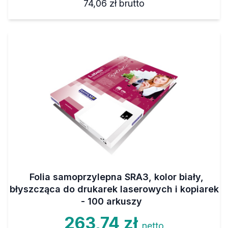
74,06 zł
brutto
Folia samoprzylepna SRA3, kolor biały,
błyszcząca do drukarek laserowych i kopiarek
- 100 arkuszy
263,74 zł
netto