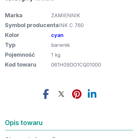
Marka
ZAMIENNIK
Symbol producenta
INK C 760
Kolor
cyan
Typ
barwnik
Pojemność
1 kg
Kod towaru
061H09DO1CQ01000
Opis towaru