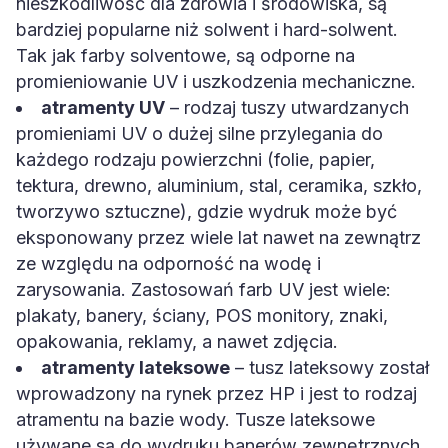
nieszkodliwość dla zdrowia i środowiska, są
bardziej popularne niż solwent i hard-solwent.
Tak jak farby solventowe, są odporne na
promieniowanie UV i uszkodzenia mechaniczne.
atramenty UV
– rodzaj tuszy utwardzanych
promieniami UV o dużej silne przylegania do
każdego rodzaju powierzchni (folie, papier,
tektura, drewno, aluminium, stal, ceramika, szkło,
tworzywo sztuczne), gdzie wydruk może być
eksponowany przez wiele lat nawet na zewnątrz
ze względu na odporność na wodę i
zarysowania. Zastosowań farb UV jest wiele:
plakaty, banery, ściany, POS monitory, znaki,
opakowania, reklamy, a nawet zdjęcia.
atramenty lateksowe
– tusz lateksowy został
wprowadzony na rynek przez HP i jest to rodzaj
atramentu na bazie wody. Tusze lateksowe
używane są do wydruku banerów zewnętrznych