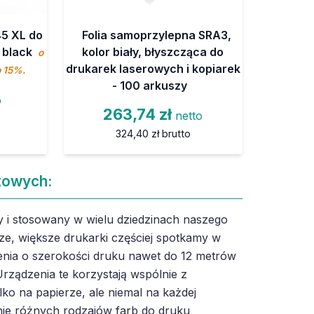
45 XL do
Folia samoprzylepna SRA3,
 black
kolor biały, błyszcząca do
o
drukarek laserowych i kopiarek
o 15%.
- 100 arkuszy
o
263,74 zł
netto
324,40 zł
brutto
towych:
 i stosowany w wielu dziedzinach naszego
ze, większe drukarki częściej spotkamy w
nia o szerokości druku nawet do 12 metrów
rządzenia te korzystają wspólnie z
lko na papierze, ale niemal na każdej
ie różnych rodzajów farb do druku