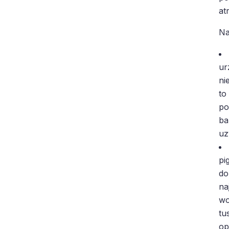
at
Na
ur
ni
to
po
ba
uz
pi
do
na
wo
tu
op