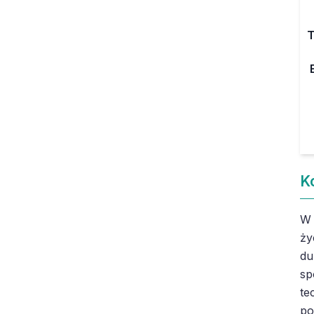
T
K
W 
ży
du
sp
te
po