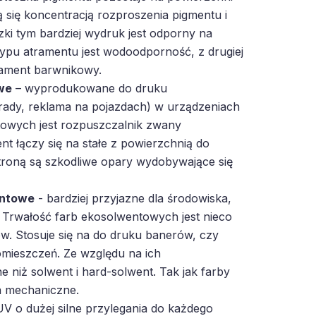
ą się koncentracją rozproszenia pigmentu i
zki tym bardziej wydruk jest odporny na
 typu atramentu jest wodoodporność, z drugiej
trament barwnikowy.
we
– wyprodukowane do druku
rady, reklama na pojazdach) w urządzeniach
owych jest rozpuszczalnik zwany
t łączy się na stałe z powierzchnią do
troną są szkodliwe opary wydobywające się
entowe
- bardziej przyjazne dla środowiska,
 Trwałość farb ekosolwentowych jest nieco
w. Stosuje się na do druku banerów, czy
mieszczeń. Ze względu na ich
e niż solwent i hard-solwent. Tak jak farby
a mechaniczne.
V o dużej silne przylegania do każdego