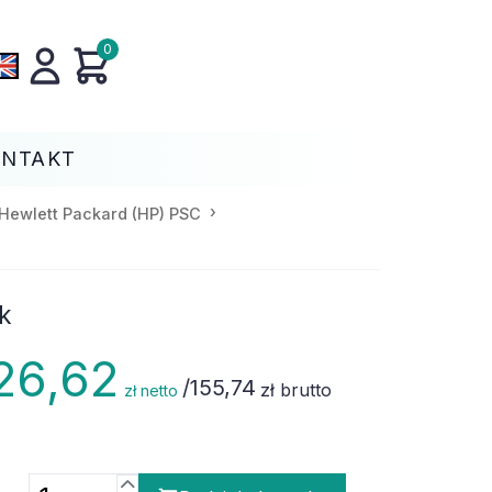
0
ONTAKT
Hewlett Packard (HP) PSC
k
26,62
/
155,74
zł brutto
zł netto