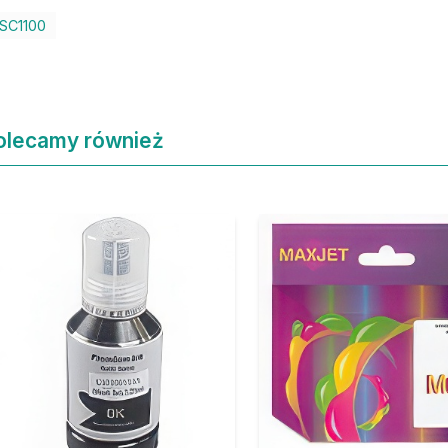
SC1100
olecamy również