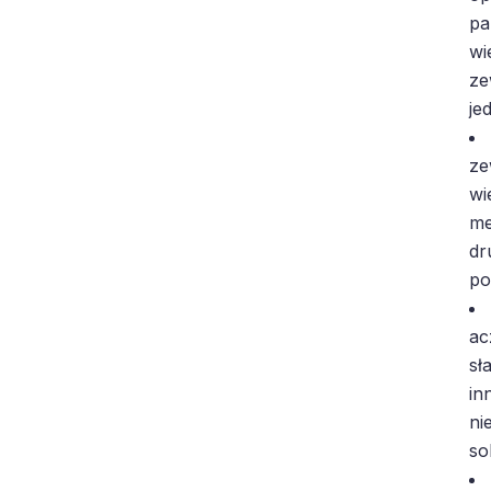
pa
wi
ze
je
ze
wi
me
dr
po
ac
sł
in
ni
so