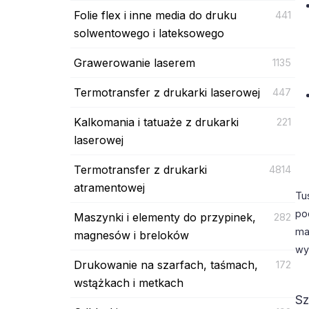
Folie flex i inne media do druku
441
solwentowego i lateksowego
Grawerowanie laserem
1135
Termotransfer z drukarki laserowej
447
Kalkomania i tatuaże z drukarki
221
laserowej
Termotransfer z drukarki
4814
atramentowej
Tu
po
Maszynki i elementy do przypinek,
282
ma
magnesów i breloków
wy
Drukowanie na szarfach, taśmach,
172
wstążkach i metkach
Sz