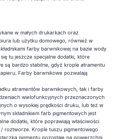
tykane w małych drukarkach oraz
biura lub użytku domowego, również w
kładnikami farby barwnikowej na bazie wody
ię tu jeszcze specjalne dodatki, które
 są bardzo stabilne, gdyż krople atramentu
papieru. Farby barwnikowe pozwalają
adku atramentów barwnikowych, tak i farby
dzeniach wielofunkcyjnych przeznaczonych
ych o wysokiej prędkości druku, lub też w
ym składnikiem farb pigmentowych jest
lne dodatki, które poprawiają właściwości
e / roztworze. Krople tuszu pigmentowego
ąsteczka pigmentu pozostaje na powierzchni