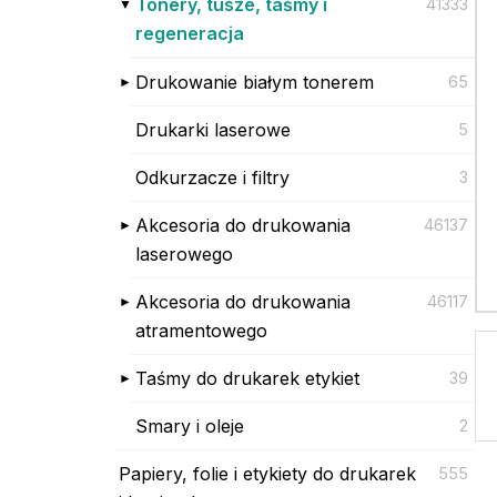
Tonery, tusze, taśmy i
41333
regeneracja
Drukowanie białym tonerem
65
Drukarki laserowe
5
Odkurzacze i filtry
3
Akcesoria do drukowania
46137
laserowego
Akcesoria do drukowania
46117
atramentowego
Taśmy do drukarek etykiet
39
Smary i oleje
2
Papiery, folie i etykiety do drukarek
555