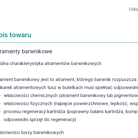
Udos
pis towaru
ramenty barwnikowe
ólna charakterystyka atramentów barwnikowych
rament barwnikowy jest to atrament, którego barwnik rozpuszcza s
ukarek atramentowych tusz w butelkach musi spełniać odpowied
właściwości chemicznych (atrament barwnikowy lub pigmentowy
właściwości fizycznych (napięcie powierzchniowe, lepkość, ws
procesu regeneracji kartridża (poprawny balans kartridża, kom
odpowiedni sprzęt do regeneracji)
aściwości tuszy barwnikowych