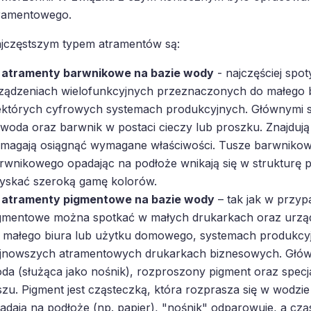
ramentowego.
jczęstszym typem atramentów są:
atramenty barwnikowe na bazie wody
- najczęściej spo
ządzeniach wielofunkcyjnych przeznaczonych do małego 
ektórych cyfrowych systemach produkcyjnych. Głównymi s
 woda oraz barwnik w postaci cieczy lub proszku. Znajdują s
magają osiągnąć wymagane właściwości. Tusze barwnikowe
rwnikowego opadając na podłoże wnikają się w strukturę 
yskać szeroką gamę kolorów.
atramenty pigmentowe na bazie wody
– tak jak w przyp
gmentowe można spotkać w małych drukarkach oraz urzą
 małego biura lub użytku domowego, systemach produkcyjn
jnowszych atramentowych drukarkach biznesowych. Główn
da (służąca jako nośnik), rozproszony pigment oraz specja
szu. Pigment jest cząsteczką, która rozprasza się w wodzi
adają na podłoże (np. papier), "nośnik" odparowuje, a cz