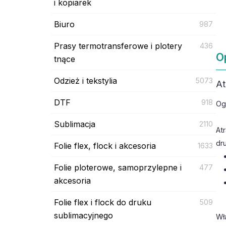
i kopiarek
Biuro
987
Prasy termotransferowe i plotery
436
O
tnące
Odzież i tekstylia
5073
At
DTF
918
Og
Sublimacja
2110
At
dr
Folie flex, flock i akcesoria
1633
Folie ploterowe, samoprzylepne i
477
akcesoria
Folie flex i flock do druku
509
sublimacyjnego
Wł