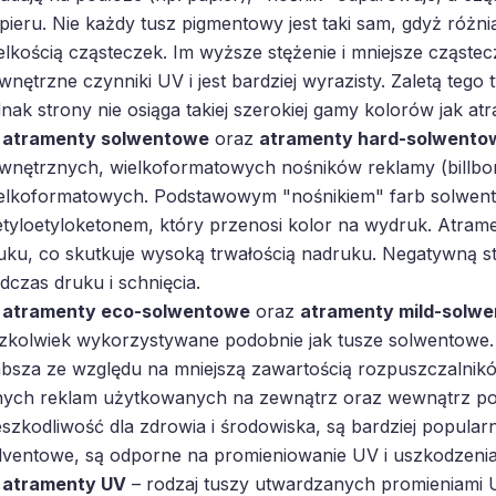
pieru. Nie każdy tusz pigmentowy jest taki sam, gdyż różni
elkością cząsteczek. Im wyższe stężenie i mniejsze cząstec
wnętrzne czynniki UV i jest bardziej wyrazisty. Zaletą tego
dnak strony nie osiąga takiej szerokiej gamy kolorów jak a
atramenty solwentowe
oraz
atramenty hard-solwento
wnętrznych, wielkoformatowych nośników reklamy (billbo
elkoformatowych. Podstawowym "nośnikiem" farb solwent
tyloetyloketonem, który przenosi kolor na wydruk. Atramen
uku, co skutkuje wysoką trwałością nadruku. Negatywną s
dczas druku i schnięcia.
atramenty eco-solwentowe
oraz
atramenty mild-solw
zkolwiek wykorzystywane podobnie jak tusze solwentowe.
absza ze względu na mniejszą zawartością rozpuszczalnikó
nych reklam użytkowanych na zewnątrz oraz wewnątrz po
eszkodliwość dla zdrowia i środowiska, są bardziej popularn
lventowe, są odporne na promieniowanie UV i uszkodzeni
atramenty UV
– rodzaj tuszy utwardzanych promieniami U