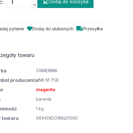
Dodaj do koszyka
ć:
adaj pytanie
Dodaj do ulubionych
Przesyłka
zegóły towaru
rka
ZAMIENNIK
bol producenta
INK M 758
or
magenta
p
barwnik
emność
1 kg
 towaru
061H09DO1MQ01000