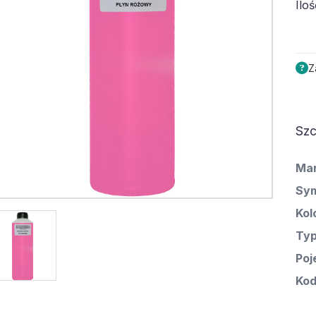
Iloś
Z
Szc
Ma
Sym
Kol
Ty
Poj
Kod