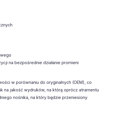
cznych
towego
ycji na bezpośrednie działanie promieni
wości w porównaniu do oryginalnych (OEM), co
k na jakość wydruków, na którą oprócz atramentu
iego nośnika, na który będzie przeniesiony