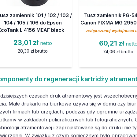
usz zamiennik 101 / 102 / 103 /
Tusz zamiennik PG-5
104 / 105 / 106 do Epson
Canon PIXMA MG 2950
EcoTank L 4156 MEAF black
zwiększonej wydajności 
23,01 zł
60,21 zł
netto
nett
28,30 zł
brutto
74,06 zł
brutto
omponenty do regeneracji kartridży atramen
dzisiejszych czasach druk atramentowy jest wszechobecny
cia. Małe drukarki na biurkowe używa się w domu czy biur
żych firmach lub urzędach, podczas gdy ogromne urządze
otkamy w zakładach poligraficznych lub fotograficznych. U
chnologii atramentowej i zaprojektowane są do druku nie ty
wierzchni. W związku z czym koniecznym było opracowan