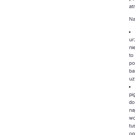
at
Na
ur
ni
to
po
ba
uz
pi
do
na
wo
tu
op