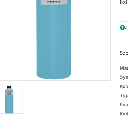
Iloś
Z
Szc
Ma
Sym
Kol
Ty
Poj
Kod