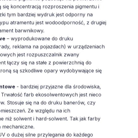
ą się koncentracją rozproszenia pigmentu i
zki tym bardziej wydruk jest odporny na
 typu atramentu jest wodoodporność, z drugiej
trament barwnikowy.
we
– wyprodukowane do druku
rady, reklama na pojazdach) w urządzeniach
owych jest rozpuszczalnik zwany
t łączy się na stałe z powierzchnią do
troną są szkodliwe opary wydobywające się
entowe
- bardziej przyjazne dla środowiska,
 Trwałość farb ekosolwentowych jest nieco
w. Stosuje się na do druku banerów, czy
mieszczeń. Ze względu na ich
e niż solwent i hard-solwent. Tak jak farby
a mechaniczne.
V o dużej silne przylegania do każdego