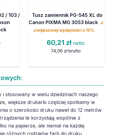
2 / 103 /
Tusz zamiennik PG-545 XL do
Epson
Canon PIXMA MG 3053 black
o
ack
zwiększonej wydajności o 15%.
60,21 zł
o
netto
74,06 zł
brutto
towych:
 i stosowany w wielu dziedzinach naszego
ze, większe drukarki częściej spotkamy w
nia o szerokości druku nawet do 12 metrów
rządzenia te korzystają wspólnie z
lko na papierze, ale niemal na każdej
ie różnych rodzajów farb do druku