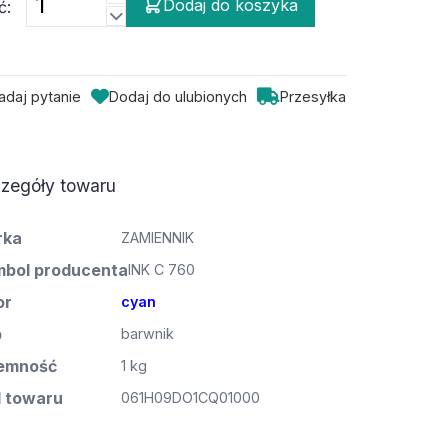
Dodaj do koszyka
ć:
adaj pytanie
Dodaj do ulubionych
Przesyłka
zegóły towaru
rka
ZAMIENNIK
bol producenta
INK C 760
or
cyan
p
barwnik
emność
1 kg
 towaru
061H09DO1CQ01000