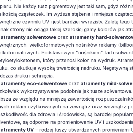
pieru. Nie każdy tusz pigmentowy jest taki sam, gdyż różni
elkością cząsteczek. Im wyższe stężenie i mniejsze cząstec
wnętrzne czynniki UV i jest bardziej wyrazisty. Zaletą tego
dnak strony nie osiąga takiej szerokiej gamy kolorów jak a
atramenty solwentowe
oraz
atramenty hard-solwento
wnętrznych, wielkoformatowych nośników reklamy (billbo
elkoformatowych. Podstawowym "nośnikiem" farb solwent
tyloetyloketonem, który przenosi kolor na wydruk. Atramen
uku, co skutkuje wysoką trwałością nadruku. Negatywną s
dczas druku i schnięcia.
atramenty eco-solwentowe
oraz
atramenty mild-solw
zkolwiek wykorzystywane podobnie jak tusze solwentowe.
absza ze względu na mniejszą zawartością rozpuszczalnikó
nych reklam użytkowanych na zewnątrz oraz wewnątrz po
eszkodliwość dla zdrowia i środowiska, są bardziej popularn
lventowe, są odporne na promieniowanie UV i uszkodzeni
atramenty UV
– rodzaj tuszy utwardzanych promieniami U