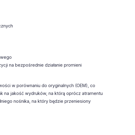
cznych
towego
ycji na bezpośrednie działanie promieni
wości w porównaniu do oryginalnych (OEM), co
k na jakość wydruków, na którą oprócz atramentu
iego nośnika, na który będzie przeniesiony