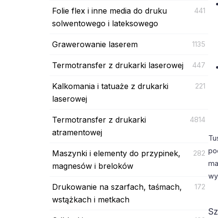
Folie flex i inne media do druku
441
solwentowego i lateksowego
Grawerowanie laserem
1135
Termotransfer z drukarki laserowej
447
Kalkomania i tatuaże z drukarki
221
laserowej
Termotransfer z drukarki
4814
atramentowej
Tu
po
Maszynki i elementy do przypinek,
282
ma
magnesów i breloków
wy
Drukowanie na szarfach, taśmach,
172
wstążkach i metkach
Sz