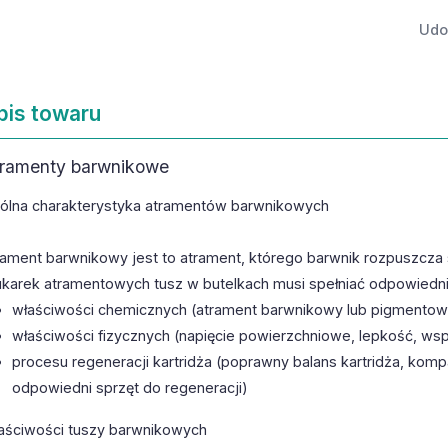
Udos
pis towaru
ramenty barwnikowe
ólna charakterystyka atramentów barwnikowych
rament barwnikowy jest to atrament, którego barwnik rozpuszcza s
ukarek atramentowych tusz w butelkach musi spełniać odpowied
właściwości chemicznych (atrament barwnikowy lub pigmentowy
właściwości fizycznych (napięcie powierzchniowe, lepkość, ws
procesu regeneracji kartridża (poprawny balans kartridża, kom
odpowiedni sprzęt do regeneracji)
aściwości tuszy barwnikowych