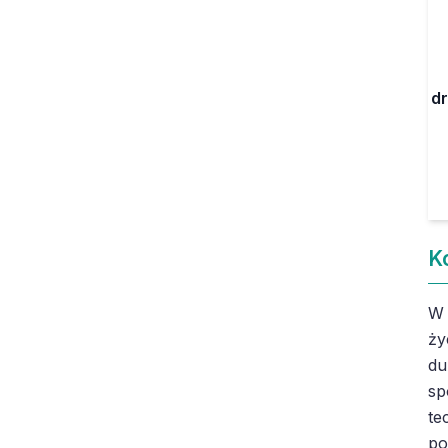
dr
K
W 
ży
du
sp
te
po