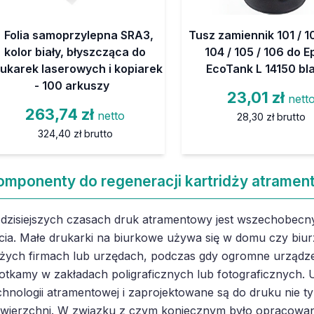
Folia samoprzylepna SRA3,
Tusz zamiennik 101 / 10
kolor biały, błyszcząca do
104 / 105 / 106 do 
ukarek laserowych i kopiarek
EcoTank L 14150 bl
- 100 arkuszy
23,01 zł
nett
263,74 zł
netto
28,30 zł
brutto
324,40 zł
brutto
omponenty do regeneracji kartridży atramen
dzisiejszych czasach druk atramentowy jest wszechobecny
cia. Małe drukarki na biurkowe używa się w domu czy biur
żych firmach lub urzędach, podczas gdy ogromne urządze
otkamy w zakładach poligraficznych lub fotograficznych. U
chnologii atramentowej i zaprojektowane są do druku nie ty
wierzchni. W związku z czym koniecznym było opracowan