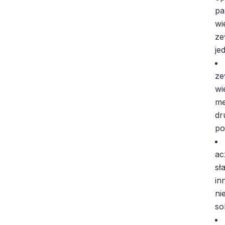
pa
wi
ze
je
ze
wi
me
dr
po
ac
sł
in
ni
so