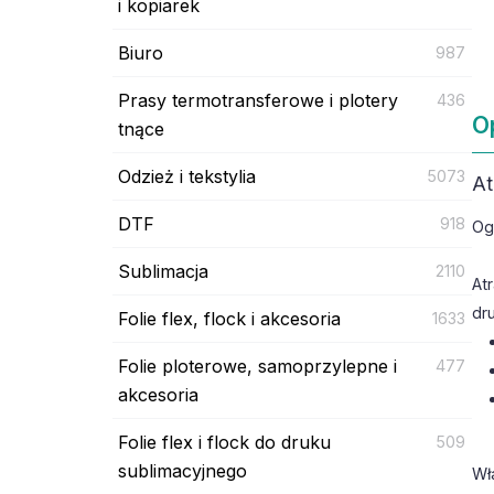
i kopiarek
Biuro
987
Prasy termotransferowe i plotery
436
O
tnące
Odzież i tekstylia
5073
At
DTF
918
Og
Sublimacja
2110
At
dr
Folie flex, flock i akcesoria
1633
Folie ploterowe, samoprzylepne i
477
akcesoria
Folie flex i flock do druku
509
sublimacyjnego
Wł