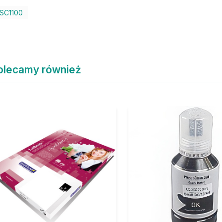
SC1100
olecamy również