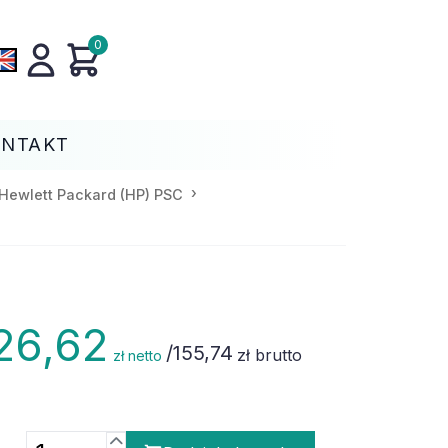
0
ONTAKT
Hewlett Packard (HP) PSC
26,62
/
155,74
zł brutto
zł netto