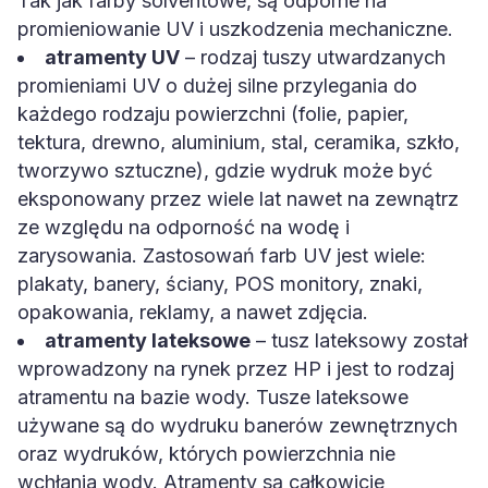
Tak jak farby solventowe, są odporne na
promieniowanie UV i uszkodzenia mechaniczne.
atramenty UV
– rodzaj tuszy utwardzanych
promieniami UV o dużej silne przylegania do
każdego rodzaju powierzchni (folie, papier,
tektura, drewno, aluminium, stal, ceramika, szkło,
tworzywo sztuczne), gdzie wydruk może być
eksponowany przez wiele lat nawet na zewnątrz
ze względu na odporność na wodę i
zarysowania. Zastosowań farb UV jest wiele:
plakaty, banery, ściany, POS monitory, znaki,
opakowania, reklamy, a nawet zdjęcia.
atramenty lateksowe
– tusz lateksowy został
wprowadzony na rynek przez HP i jest to rodzaj
atramentu na bazie wody. Tusze lateksowe
używane są do wydruku banerów zewnętrznych
oraz wydruków, których powierzchnia nie
wchłania wody. Atramenty są całkowicie