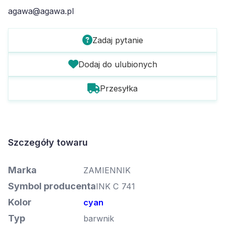
agawa@agawa.pl
Zadaj pytanie
Dodaj do ulubionych
Przesyłka
Szczegóły towaru
Marka
ZAMIENNIK
Symbol producenta
INK C 741
Kolor
cyan
Typ
barwnik