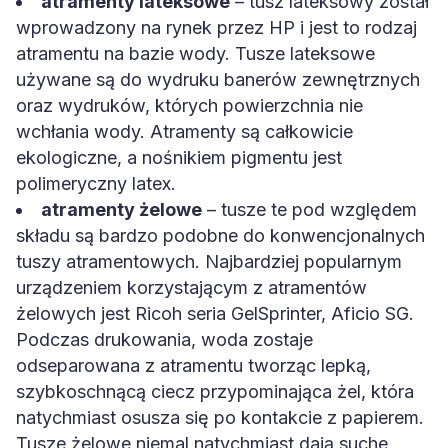
atramenty lateksowe
– tusz lateksowy został
wprowadzony na rynek przez HP i jest to rodzaj
atramentu na bazie wody. Tusze lateksowe
używane są do wydruku banerów zewnętrznych
oraz wydruków, których powierzchnia nie
wchłania wody. Atramenty są całkowicie
ekologiczne, a nośnikiem pigmentu jest
polimeryczny latex.
atramenty żelowe
– tusze te pod względem
składu są bardzo podobne do konwencjonalnych
tuszy atramentowych. Najbardziej popularnym
urządzeniem korzystającym z atramentów
żelowych jest Ricoh seria GelSprinter, Aficio SG.
Podczas drukowania, woda zostaje
odseparowana z atramentu tworząc lepką,
szybkoschnącą ciecz przypominająca żel, która
natychmiast osusza się po kontakcie z papierem.
Tusze żelowe niemal natychmiast dają suche