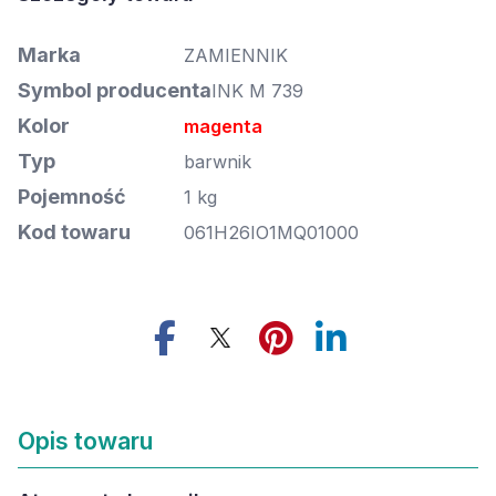
Marka
ZAMIENNIK
Symbol producenta
INK M 739
Kolor
magenta
Typ
barwnik
Pojemność
1 kg
Kod towaru
061H26IO1MQ01000
Opis towaru