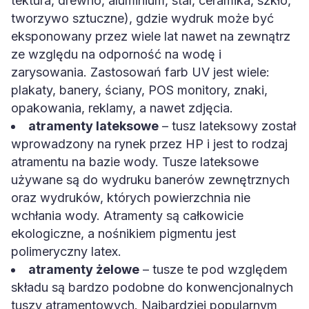
tektura, drewno, aluminium, stal, ceramika, szkło,
tworzywo sztuczne), gdzie wydruk może być
eksponowany przez wiele lat nawet na zewnątrz
ze względu na odporność na wodę i
zarysowania. Zastosowań farb UV jest wiele:
plakaty, banery, ściany, POS monitory, znaki,
opakowania, reklamy, a nawet zdjęcia.
atramenty lateksowe
– tusz lateksowy został
wprowadzony na rynek przez HP i jest to rodzaj
atramentu na bazie wody. Tusze lateksowe
używane są do wydruku banerów zewnętrznych
oraz wydruków, których powierzchnia nie
wchłania wody. Atramenty są całkowicie
ekologiczne, a nośnikiem pigmentu jest
polimeryczny latex.
atramenty żelowe
– tusze te pod względem
składu są bardzo podobne do konwencjonalnych
tuszy atramentowych. Najbardziej popularnym