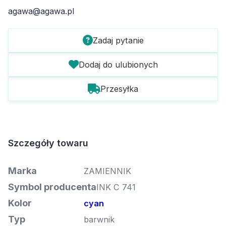
agawa@agawa.pl
Zadaj pytanie
Dodaj do ulubionych
Przesyłka
Szczegóły towaru
Marka
ZAMIENNIK
Symbol producenta
INK C 741
Kolor
cyan
Typ
barwnik