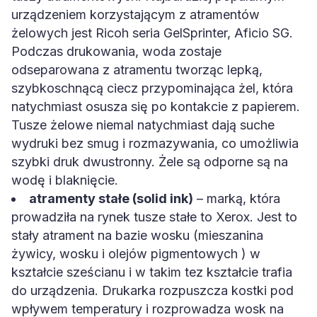
urządzeniem korzystającym z atramentów
żelowych jest Ricoh seria GelSprinter, Aficio SG.
Podczas drukowania, woda zostaje
odseparowana z atramentu tworząc lepką,
szybkoschnącą ciecz przypominająca żel, która
natychmiast osusza się po kontakcie z papierem.
Tusze żelowe niemal natychmiast dają suche
wydruki bez smug i rozmazywania, co umożliwia
szybki druk dwustronny. Żele są odporne są na
wodę i blaknięcie.
atramenty stałe (solid ink)
– marką, która
prowadziła na rynek tusze stałe to Xerox. Jest to
stały atrament na bazie wosku (mieszanina
żywicy, wosku i olejów pigmentowych ) w
kształcie sześcianu i w takim tez kształcie trafia
do urządzenia. Drukarka rozpuszcza kostki pod
wpływem temperatury i rozprowadza wosk na