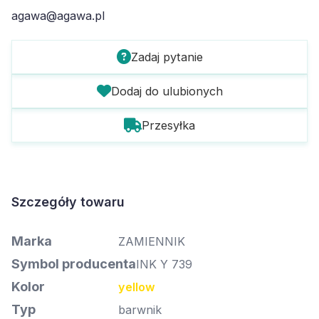
agawa@agawa.pl
Zadaj pytanie
Dodaj do ulubionych
Przesyłka
Szczegóły towaru
Marka
ZAMIENNIK
Symbol producenta
INK Y 739
Kolor
yellow
Typ
barwnik