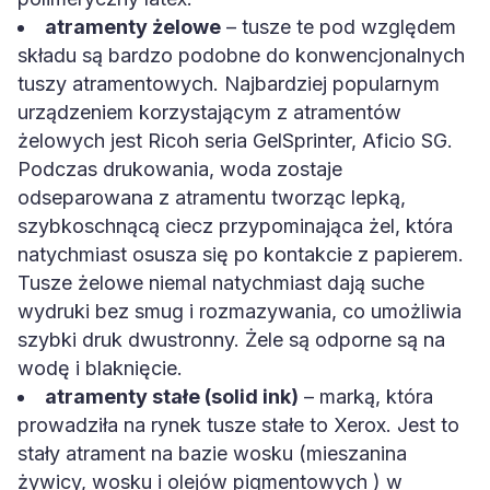
atramenty żelowe
– tusze te pod względem
składu są bardzo podobne do konwencjonalnych
tuszy atramentowych. Najbardziej popularnym
urządzeniem korzystającym z atramentów
żelowych jest Ricoh seria GelSprinter, Aficio SG.
Podczas drukowania, woda zostaje
odseparowana z atramentu tworząc lepką,
szybkoschnącą ciecz przypominająca żel, która
natychmiast osusza się po kontakcie z papierem.
Tusze żelowe niemal natychmiast dają suche
wydruki bez smug i rozmazywania, co umożliwia
szybki druk dwustronny. Żele są odporne są na
wodę i blaknięcie.
atramenty stałe (solid ink)
– marką, która
prowadziła na rynek tusze stałe to Xerox. Jest to
stały atrament na bazie wosku (mieszanina
żywicy, wosku i olejów pigmentowych ) w