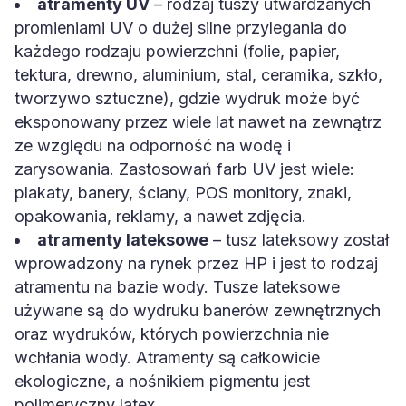
atramenty UV
– rodzaj tuszy utwardzanych
promieniami UV o dużej silne przylegania do
każdego rodzaju powierzchni (folie, papier,
tektura, drewno, aluminium, stal, ceramika, szkło,
tworzywo sztuczne), gdzie wydruk może być
eksponowany przez wiele lat nawet na zewnątrz
ze względu na odporność na wodę i
zarysowania. Zastosowań farb UV jest wiele:
plakaty, banery, ściany, POS monitory, znaki,
opakowania, reklamy, a nawet zdjęcia.
atramenty lateksowe
– tusz lateksowy został
wprowadzony na rynek przez HP i jest to rodzaj
atramentu na bazie wody. Tusze lateksowe
używane są do wydruku banerów zewnętrznych
oraz wydruków, których powierzchnia nie
wchłania wody. Atramenty są całkowicie
ekologiczne, a nośnikiem pigmentu jest
polimeryczny latex.