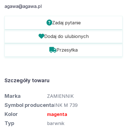
agawa@agawa.pl
Zadaj pytanie
Dodaj do ulubionych
Przesyłka
Szczegóły towaru
Marka
ZAMIENNIK
Symbol producenta
INK M 739
Kolor
magenta
Typ
barwnik