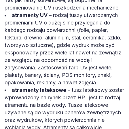
Tak jak farby solventowe, są odporne na
promieniowanie UV i uszkodzenia mechaniczne.
atramenty UV
– rodzaj tuszy utwardzanych
promieniami UV o dużej silne przylegania do
każdego rodzaju powierzchni (folie, papier,
tektura, drewno, aluminium, stal, ceramika, szkło,
tworzywo sztuczne), gdzie wydruk może być
eksponowany przez wiele lat nawet na zewnątrz
ze względu na odporność na wodę i
zarysowania. Zastosowań farb UV jest wiele:
plakaty, banery, ściany, POS monitory, znaki,
opakowania, reklamy, a nawet zdjęcia.
atramenty lateksowe
– tusz lateksowy został
wprowadzony na rynek przez HP i jest to rodzaj
atramentu na bazie wody. Tusze lateksowe
używane są do wydruku banerów zewnętrznych
oraz wydruków, których powierzchnia nie
wchłania wody. Atramenty są całkowicie