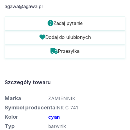
agawa@agawa.pl
Zadaj pytanie
Dodaj do ulubionych
Przesyłka
Szczegóły towaru
Marka
ZAMIENNIK
Symbol producenta
INK C 741
Kolor
cyan
Typ
barwnik