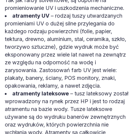
Tak jak farby solventowe, są odporne na
promieniowanie UV i uszkodzenia mechaniczne.
atramenty UV
– rodzaj tuszy utwardzanych
promieniami UV o dużej silne przylegania do
każdego rodzaju powierzchni (folie, papier,
tektura, drewno, aluminium, stal, ceramika, szkło,
tworzywo sztuczne), gdzie wydruk może być
eksponowany przez wiele lat nawet na zewnątrz
ze względu na odporność na wodę i
zarysowania. Zastosowań farb UV jest wiele:
plakaty, banery, ściany, POS monitory, znaki,
opakowania, reklamy, a nawet zdjęcia.
atramenty lateksowe
– tusz lateksowy został
wprowadzony na rynek przez HP i jest to rodzaj
atramentu na bazie wody. Tusze lateksowe
używane są do wydruku banerów zewnętrznych
oraz wydruków, których powierzchnia nie
wchłania wody. Atramenty są całkowicie