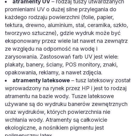
atramenty UV
– rodzaj tuszy utwardzanych
promieniami UV o dużej silne przylegania do
każdego rodzaju powierzchni (folie, papier,
tektura, drewno, aluminium, stal, ceramika, szkło,
tworzywo sztuczne), gdzie wydruk może być
eksponowany przez wiele lat nawet na zewnątrz
ze względu na odporność na wodę i
zarysowania. Zastosowań farb UV jest wiele:
plakaty, banery, ściany, POS monitory, znaki,
opakowania, reklamy, a nawet zdjęcia.
atramenty lateksowe
– tusz lateksowy został
wprowadzony na rynek przez HP i jest to rodzaj
atramentu na bazie wody. Tusze lateksowe
używane są do wydruku banerów zewnętrznych
oraz wydruków, których powierzchnia nie
wchłania wody. Atramenty są całkowicie
ekologiczne, a nośnikiem pigmentu jest
polimeryczny latex.