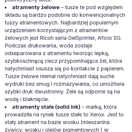
atramenty żelowe
– tusze te pod względem
składu są bardzo podobne do konwencjonalnych
tuszy atramentowych. Najbardziej popularnym
urządzeniem korzystającym z atramentów
żelowych jest Ricoh seria GelSprinter, Aficio SG.
Podczas drukowania, woda zostaje
odseparowana z atramentu tworząc lepką,
szybkoschnącą ciecz przypominająca żel, która
natychmiast osusza się po kontakcie z papierem.
Tusze żelowe niemal natychmiast dają suche
wydruki bez smug i rozmazywania, co umożliwia
szybki druk dwustronny. Żele są odporne są na
wodę i blaknięcie.
atramenty stałe (solid ink)
– marką, która
prowadziła na rynek tusze stałe to Xerox. Jest to
stały atrament na bazie wosku (mieszanina
żywicy, wosku i olejów pigmentowych ) w