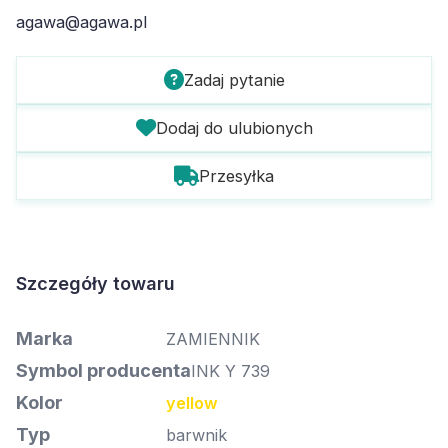
agawa@agawa.pl
Zadaj pytanie
Dodaj do ulubionych
Przesyłka
Szczegóły towaru
Marka
ZAMIENNIK
Symbol producenta
INK Y 739
Kolor
yellow
Typ
barwnik