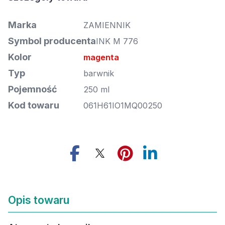
Marka
ZAMIENNIK
Symbol producenta
INK M 776
Kolor
magenta
Typ
barwnik
Pojemność
250 ml
Kod towaru
061H61IO1MQ00250
Opis towaru