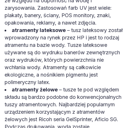
ze względu na odporność na wodę i
zarysowania. Zastosowań farb UV jest wiele:
plakaty, banery, ściany, POS monitory, znaki,
opakowania, reklamy, a nawet zdjęcia.
atramenty lateksowe
– tusz lateksowy został
wprowadzony na rynek przez HP i jest to rodzaj
atramentu na bazie wody. Tusze lateksowe
używane są do wydruku banerów zewnętrznych
oraz wydruków, których powierzchnia nie
wchłania wody. Atramenty są całkowicie
ekologiczne, a nośnikiem pigmentu jest
polimeryczny latex.
atramenty żelowe
– tusze te pod względem
składu są bardzo podobne do konwencjonalnych
tuszy atramentowych. Najbardziej popularnym
urządzeniem korzystającym z atramentów
żelowych jest Ricoh seria GelSprinter, Aficio SG.
Podczas drukowania, woda zostaje