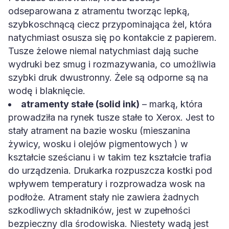
odseparowana z atramentu tworząc lepką,
szybkoschnącą ciecz przypominająca żel, która
natychmiast osusza się po kontakcie z papierem.
Tusze żelowe niemal natychmiast dają suche
wydruki bez smug i rozmazywania, co umożliwia
szybki druk dwustronny. Żele są odporne są na
wodę i blaknięcie.
atramenty stałe (solid ink)
– marką, która
prowadziła na rynek tusze stałe to Xerox. Jest to
stały atrament na bazie wosku (mieszanina
żywicy, wosku i olejów pigmentowych ) w
kształcie sześcianu i w takim tez kształcie trafia
do urządzenia. Drukarka rozpuszcza kostki pod
wpływem temperatury i rozprowadza wosk na
podłoże. Atrament stały nie zawiera żadnych
szkodliwych składników, jest w zupełności
bezpieczny dla środowiska. Niestety wadą jest