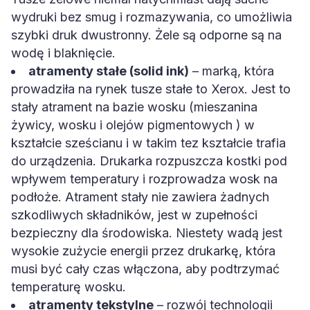
wydruki bez smug i rozmazywania, co umożliwia
szybki druk dwustronny. Żele są odporne są na
wodę i blaknięcie.
atramenty stałe (solid ink)
– marką, która
prowadziła na rynek tusze stałe to Xerox. Jest to
stały atrament na bazie wosku (mieszanina
żywicy, wosku i olejów pigmentowych ) w
kształcie sześcianu i w takim tez kształcie trafia
do urządzenia. Drukarka rozpuszcza kostki pod
wpływem temperatury i rozprowadza wosk na
podłoże. Atrament stały nie zawiera żadnych
szkodliwych składników, jest w zupełności
bezpieczny dla środowiska. Niestety wadą jest
wysokie zużycie energii przez drukarkę, która
musi być cały czas włączona, aby podtrzymać
temperaturę wosku.
atramenty tekstylne
– rozwój technologii