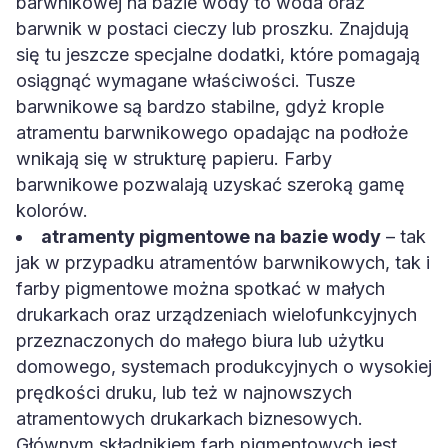
barwnikowej na bazie wody to woda oraz
barwnik w postaci cieczy lub proszku. Znajdują
się tu jeszcze specjalne dodatki, które pomagają
osiągnąć wymagane właściwości. Tusze
barwnikowe są bardzo stabilne, gdyż krople
atramentu barwnikowego opadając na podłoże
wnikają się w strukturę papieru. Farby
barwnikowe pozwalają uzyskać szeroką gamę
kolorów.
atramenty pigmentowe na bazie wody
– tak
jak w przypadku atramentów barwnikowych, tak i
farby pigmentowe można spotkać w małych
drukarkach oraz urządzeniach wielofunkcyjnych
przeznaczonych do małego biura lub użytku
domowego, systemach produkcyjnych o wysokiej
prędkości druku, lub też w najnowszych
atramentowych drukarkach biznesowych.
Głównym składnikiem farb pigmentowych jest