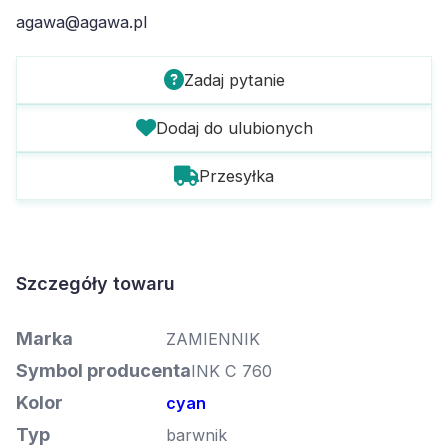
agawa@agawa.pl
Zadaj pytanie
Dodaj do ulubionych
Przesyłka
Szczegóły towaru
Marka
ZAMIENNIK
Symbol producenta
INK C 760
Kolor
cyan
Typ
barwnik