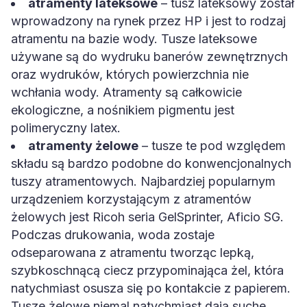
atramenty lateksowe
– tusz lateksowy został
wprowadzony na rynek przez HP i jest to rodzaj
atramentu na bazie wody. Tusze lateksowe
używane są do wydruku banerów zewnętrznych
oraz wydruków, których powierzchnia nie
wchłania wody. Atramenty są całkowicie
ekologiczne, a nośnikiem pigmentu jest
polimeryczny latex.
atramenty żelowe
– tusze te pod względem
składu są bardzo podobne do konwencjonalnych
tuszy atramentowych. Najbardziej popularnym
urządzeniem korzystającym z atramentów
żelowych jest Ricoh seria GelSprinter, Aficio SG.
Podczas drukowania, woda zostaje
odseparowana z atramentu tworząc lepką,
szybkoschnącą ciecz przypominająca żel, która
natychmiast osusza się po kontakcie z papierem.
Tusze żelowe niemal natychmiast dają suche