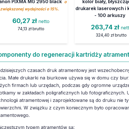
anon PIXMA MG 2950 black
kolor biały, błyszcz
o
drukarek laserowych i 
zwiększonej wydajności o 15%.
- 100 arkuszy
60,27 zł
netto
263,74 zł
net
74,13 zł
brutto
324,40 zł
brutto
omponenty do regeneracji kartridży atramen
dzisiejszych czasach druk atramentowy jest wszechobecny
cia. Małe drukarki na biurkowe używa się w domu czy biur
żych firmach lub urzędach, podczas gdy ogromne urządze
otkamy w zakładach poligraficznych lub fotograficznych. U
chnologii atramentowej i zaprojektowane są do druku nie ty
wierzchni. W związku z czym koniecznym było opracowan
ramentowego.
jczęstszym typem atramentów są: