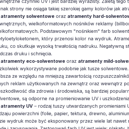
wnętrzne czynniki UV i jest bardziej wyrazisty. Zaletą tego
dnak strony nie osiąga takiej szerokiej gamy kolorów jak a
atramenty solwentowe
oraz
atramenty hard-solwento
wnętrznych, wielkoformatowych nośników reklamy (billbo
elkoformatowych. Podstawowym "nośnikiem" farb solwent
tyloetyloketonem, który przenosi kolor na wydruk. Atramen
uku, co skutkuje wysoką trwałością nadruku. Negatywną s
dczas druku i schnięcia.
atramenty eco-solwentowe
oraz
atramenty mild-solw
zkolwiek wykorzystywane podobnie jak tusze solwentowe.
absza ze względu na mniejszą zawartością rozpuszczalnikó
nych reklam użytkowanych na zewnątrz oraz wewnątrz po
eszkodliwość dla zdrowia i środowiska, są bardziej popularn
lventowe, są odporne na promieniowanie UV i uszkodzeni
atramenty UV
– rodzaj tuszy utwardzanych promieniami U
dzaju powierzchni (folie, papier, tektura, drewno, aluminiu
zie wydruk może być eksponowany przez wiele lat nawet 
dę i zarysowania. Zastosowań farb UV jest wiele: plakaty, 