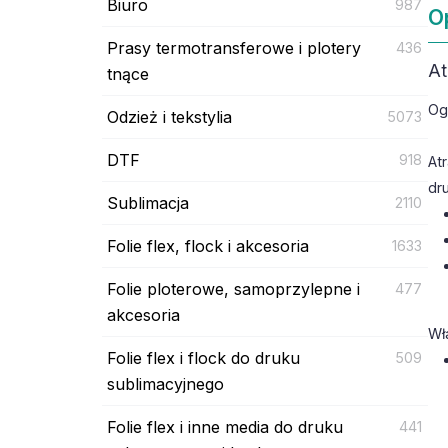
Biuro
987
O
Prasy termotransferowe i plotery
436
At
tnące
Og
Odzież i tekstylia
5073
DTF
918
At
dr
Sublimacja
2110
Folie flex, flock i akcesoria
1633
Folie ploterowe, samoprzylepne i
477
akcesoria
Wł
Folie flex i flock do druku
509
sublimacyjnego
Folie flex i inne media do druku
441