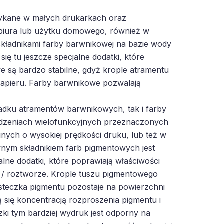
tykane w małych drukarkach oraz
biura lub użytku domowego, również w
kładnikami farby barwnikowej na bazie wody
ię tu jeszcze specjalne dodatki, które
 są bardzo stabilne, gdyż krople atramentu
papieru. Farby barwnikowe pozwalają
adku atramentów barwnikowych, tak i farby
dzeniach wielofunkcyjnych przeznaczonych
ych o wysokiej prędkości druku, lub też w
ym składnikiem farb pigmentowych jest
lne dodatki, które poprawiają właściwości
e / roztworze. Krople tuszu pigmentowego
ąsteczka pigmentu pozostaje na powierzchni
ą się koncentracją rozproszenia pigmentu i
zki tym bardziej wydruk jest odporny na