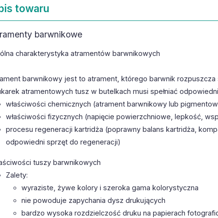
pis towaru
ramenty barwnikowe
ólna charakterystyka atramentów barwnikowych
rament barwnikowy jest to atrament, którego barwnik rozpuszcza s
ukarek atramentowych tusz w butelkach musi spełniać odpowied
właściwości chemicznych (atrament barwnikowy lub pigmentowy
właściwości fizycznych (napięcie powierzchniowe, lepkość, ws
procesu regeneracji kartridża (poprawny balans kartridża, kom
odpowiedni sprzęt do regeneracji)
aściwości tuszy barwnikowych
Zalety:
wyraziste, żywe kolory i szeroka gama kolorystyczna
nie powoduje zapychania dysz drukujących
bardzo wysoka rozdzielczość druku na papierach fotografi