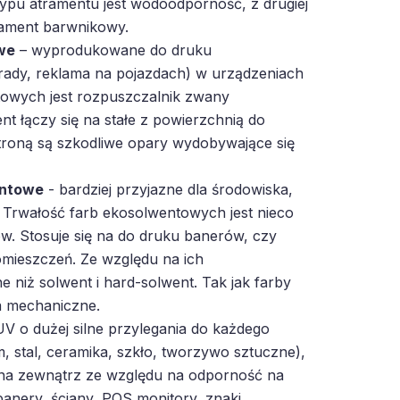
 typu atramentu jest wodoodporność, z drugiej
trament barwnikowy.
we
– wyprodukowane do druku
rady, reklama na pojazdach) w urządzeniach
owych jest rozpuszczalnik zwany
t łączy się na stałe z powierzchnią do
troną są szkodliwe opary wydobywające się
entowe
- bardziej przyjazne dla środowiska,
 Trwałość farb ekosolwentowych jest nieco
w. Stosuje się na do druku banerów, czy
mieszczeń. Ze względu na ich
e niż solwent i hard-solwent. Tak jak farby
a mechaniczne.
V o dużej silne przylegania do każdego
m, stal, ceramika, szkło, tworzywo sztuczne),
na zewnątrz ze względu na odporność na
banery, ściany, POS monitory, znaki,