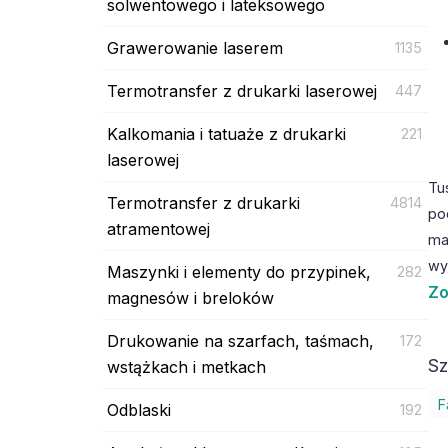
solwentowego i lateksowego
Grawerowanie laserem
1135
Termotransfer z drukarki laserowej
447
Kalkomania i tatuaże z drukarki
221
laserowej
Tu
Termotransfer z drukarki
4814
po
atramentowej
ma
wy
Maszynki i elementy do przypinek,
282
Zo
magnesów i breloków
Drukowanie na szarfach, taśmach,
172
Sz
wstążkach i metkach
F
Odblaski
192