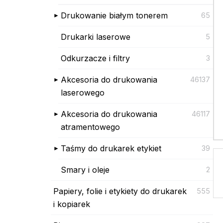
Drukowanie białym tonerem
65
Drukarki laserowe
5
Odkurzacze i filtry
3
Akcesoria do drukowania
46137
laserowego
Akcesoria do drukowania
46117
atramentowego
Taśmy do drukarek etykiet
39
Smary i oleje
2
Papiery, folie i etykiety do drukarek
555
i kopiarek