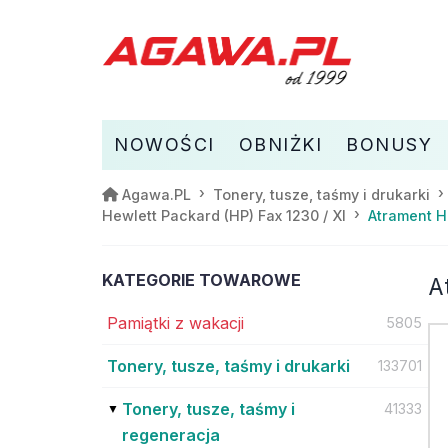
NOWOŚCI
OBNIŻKI
BONUSY
Agawa.PL
Tonery, tusze, taśmy i drukarki
Atrament H
Hewlett Packard (HP) Fax 1230 / XI
KATEGORIE TOWAROWE
A
Pamiątki z wakacji
5805
Tonery, tusze, taśmy i drukarki
133701
Tonery, tusze, taśmy i
41333
regeneracja