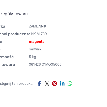
zegóły towaru
rka
ZAMIENNIK
bol producenta
INK M 739
or
magenta
p
barwnik
emność
5 kg
 towaru
061H26IO1MQ05000
tępnij ten produkt: