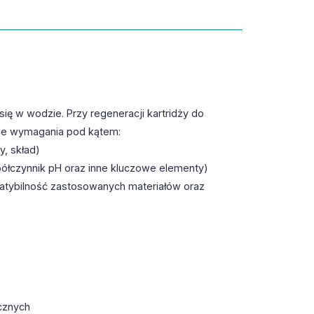
ię w wodzie. Przy regeneracji kartridży do
nie wymagania pod kątem:
, skład)
półczynnik pH oraz inne kluczowe elementy)
patybilność zastosowanych materiałów oraz
cznych