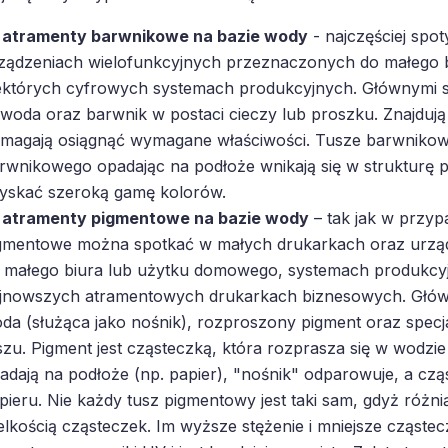
atramenty barwnikowe na bazie wody
- najczęściej spo
ządzeniach wielofunkcyjnych przeznaczonych do małego 
ektórych cyfrowych systemach produkcyjnych. Głównymi s
 woda oraz barwnik w postaci cieczy lub proszku. Znajdują s
magają osiągnąć wymagane właściwości. Tusze barwnikowe
rwnikowego opadając na podłoże wnikają się w strukturę 
yskać szeroką gamę kolorów.
atramenty pigmentowe na bazie wody
– tak jak w przyp
gmentowe można spotkać w małych drukarkach oraz urzą
 małego biura lub użytku domowego, systemach produkcyjn
jnowszych atramentowych drukarkach biznesowych. Główn
da (służąca jako nośnik), rozproszony pigment oraz specja
szu. Pigment jest cząsteczką, która rozprasza się w wodzi
adają na podłoże (np. papier), "nośnik" odparowuje, a cz
pieru. Nie każdy tusz pigmentowy jest taki sam, gdyż różni
elkością cząsteczek. Im wyższe stężenie i mniejsze cząstec