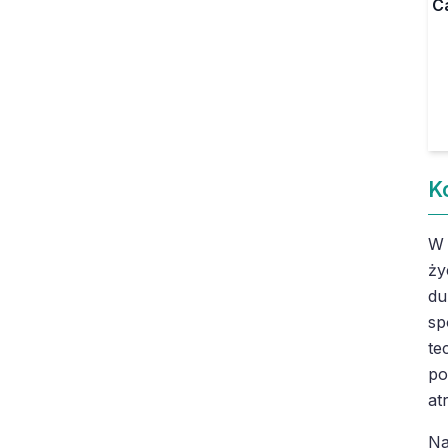
C
K
W 
ży
du
sp
te
po
at
Na