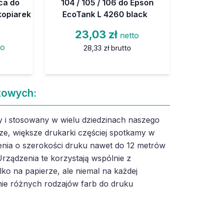
ąca do
104 / 105 / 106 do Epson
kopiarek
EcoTank L 4260 black
23,03 zł
netto
to
28,33 zł
brutto
towych:
 i stosowany w wielu dziedzinach naszego
ze, większe drukarki częściej spotkamy w
nia o szerokości druku nawet do 12 metrów
rządzenia te korzystają wspólnie z
lko na papierze, ale niemal na każdej
ie różnych rodzajów farb do druku