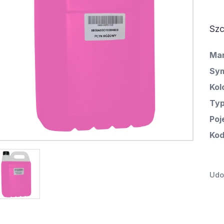
Szc
Ma
Sym
Kol
Ty
Poj
Kod
Udos