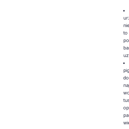
ur
ni
to
po
ba
uz
pi
do
na
wo
tu
op
pa
wi