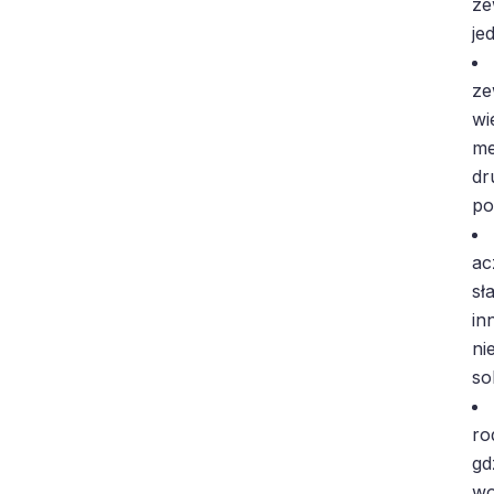
ze
je
ze
wi
me
dr
po
ac
sł
in
ni
so
ro
gd
wo