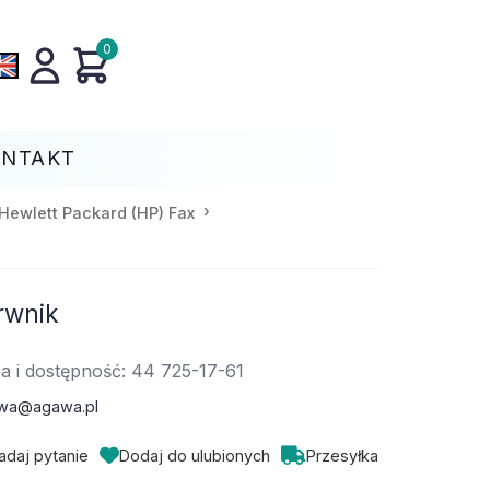
0
ONTAKT
Hewlett Packard (HP) Fax
rwnik
a i dostępność: 44 725-17-61
wa@agawa.pl
adaj pytanie
Dodaj do ulubionych
Przesyłka