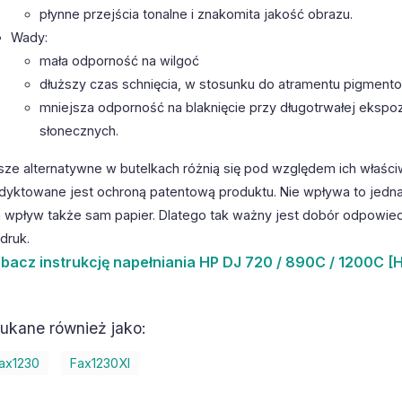
płynne przejścia tonalne i znakomita jakość obrazu.
Wady:
mała odporność na wilgoć
dłuższy czas schnięcia, w stosunku do atramentu pigmen
mniejsza odporność na blaknięcie przy długotrwałej ekspoz
słonecznych.
sze alternatywne w butelkach różnią się pod względem ich właści
dyktowane jest ochroną patentową produktu. Nie wpływa to jedna
 wpływ także sam papier. Dlatego tak ważny jest dobór odpowiedn
druk.
bacz
instrukcję napełniania HP DJ 720 / 890C / 1200C [H
ukane również jako:
ax1230
Fax1230XI