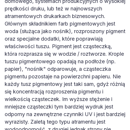
domowego, systemach produkcyjnych o wysokiej
prędkości druku, lub też w najnowszych
atramentowych drukarkach biznesowych.
Głównym składnikiem farb pigmentowych jest
woda (służąca jako nośnik), rozproszony pigment
oraz specjalne dodatki, które poprawiają
właściwości tuszu. Pigment jest cząsteczką,
która rozprasza się w wodzie / roztworze. Krople
tuszu pigmentowego opadają na podłoże (np.
papier), "nośnik" odparowuje, a cząsteczka
pigmentu pozostaje na powierzchni papieru. Nie
każdy tusz pigmentowy jest taki sam, gdyż różnią
się koncentracją rozproszenia pigmentu i
wielkością cząsteczek. Im wyższe stężenie i
mniejsze cząsteczki tym bardziej wydruk jest
odporny na zewnętrzne czynniki UV i jest bardziej
wyrazisty. Zaletą tego typu atramentu jest
wodoodporność, z drugiej jednak strony nie