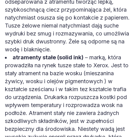
odseparowana z atramentu tworząc lepką,
szybkoschnącą ciecz przypominająca żel, która
natychmiast osusza się po kontakcie z papierem.
Tusze żelowe niemal natychmiast dają suche
wydruki bez smug i rozmazywania, co umożliwia
szybki druk dwustronny. Żele są odporne są na
wodę i blaknięcie.
atramenty stałe (solid ink)
– marką, która
prowadziła na rynek tusze stałe to Xerox. Jest to
stały atrament na bazie wosku (mieszanina
żywicy, wosku i olejów pigmentowych ) w
kształcie sześcianu i w takim tez kształcie trafia
do urządzenia. Drukarka rozpuszcza kostki pod
wpływem temperatury i rozprowadza wosk na
podłoże. Atrament stały nie zawiera żadnych
szkodliwych składników, jest w zupełności
bezpieczny dla środowiska. Niestety wadą jest
wysokie zużycie energii przez drukarkę, która