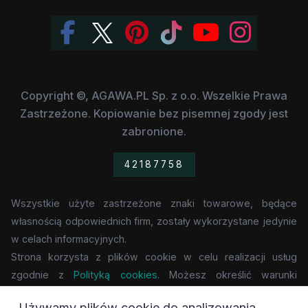
Copyright ©, AGAWA.PL Sp. z o.o. Wszelkie Prawa
Zastrzeżone. Kopiowanie bez pisemnej zgody jest
zabronione.
42187758
Wszystkie użyte zastrzeżone znaki towarowe, będące
własnością odpowiednich firm, zostały wykorzystane jedynie
w celach informacyjnych.
Strona korzysta z plików cookie w celu realizacji usług
zgodnie z
Polityką cookies
. Możesz określić warunki
przechowywania lub dostępu do cookie w Twojej
Używamy plików cookie do analizowania