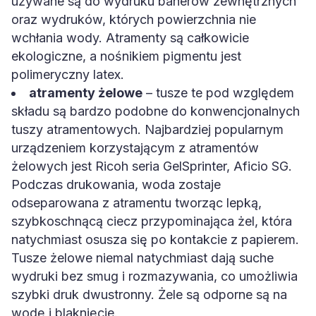
używane są do wydruku banerów zewnętrznych
oraz wydruków, których powierzchnia nie
wchłania wody. Atramenty są całkowicie
ekologiczne, a nośnikiem pigmentu jest
polimeryczny latex.
atramenty żelowe
– tusze te pod względem
składu są bardzo podobne do konwencjonalnych
tuszy atramentowych. Najbardziej popularnym
urządzeniem korzystającym z atramentów
żelowych jest Ricoh seria GelSprinter, Aficio SG.
Podczas drukowania, woda zostaje
odseparowana z atramentu tworząc lepką,
szybkoschnącą ciecz przypominająca żel, która
natychmiast osusza się po kontakcie z papierem.
Tusze żelowe niemal natychmiast dają suche
wydruki bez smug i rozmazywania, co umożliwia
szybki druk dwustronny. Żele są odporne są na
wodę i blaknięcie.