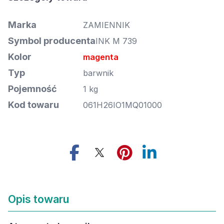
Marka
ZAMIENNIK
Symbol producenta
INK M 739
Kolor
magenta
Typ
barwnik
Pojemność
1 kg
Kod towaru
061H26IO1MQ01000
Opis towaru