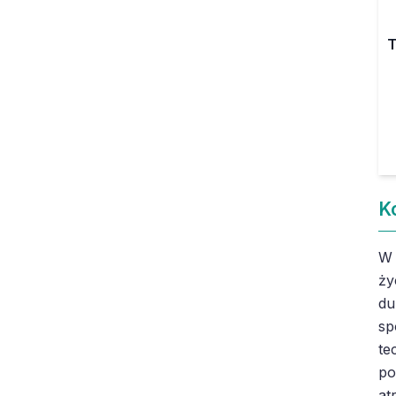
T
K
W 
ży
du
sp
te
po
at