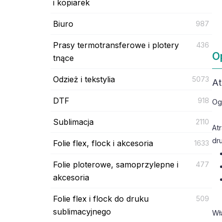
i kopiarek
Biuro
987
Prasy termotransferowe i plotery
436
O
tnące
Odzież i tekstylia
5073
At
DTF
918
Og
Sublimacja
2110
At
dr
Folie flex, flock i akcesoria
1633
Folie ploterowe, samoprzylepne i
477
akcesoria
Folie flex i flock do druku
509
sublimacyjnego
Wł