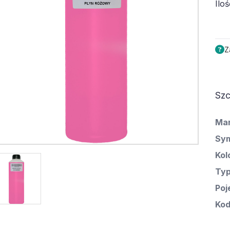
Iloś
Z
Szc
Ma
Sym
Kol
Ty
Poj
Kod