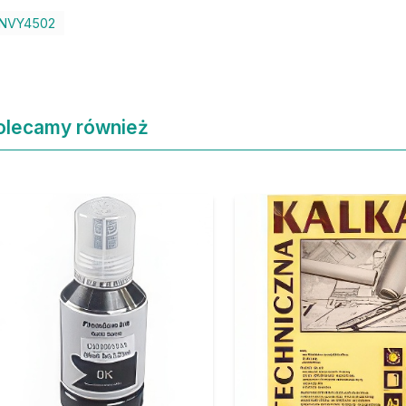
NVY4502
olecamy również