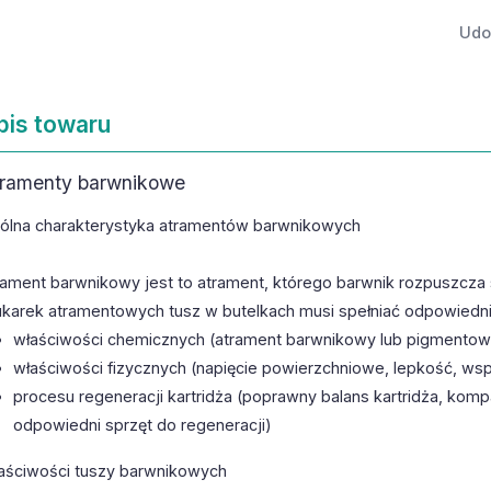
Udos
pis towaru
ramenty barwnikowe
ólna charakterystyka atramentów barwnikowych
rament barwnikowy jest to atrament, którego barwnik rozpuszcza s
ukarek atramentowych tusz w butelkach musi spełniać odpowied
właściwości chemicznych (atrament barwnikowy lub pigmentowy
właściwości fizycznych (napięcie powierzchniowe, lepkość, ws
procesu regeneracji kartridża (poprawny balans kartridża, kom
odpowiedni sprzęt do regeneracji)
aściwości tuszy barwnikowych