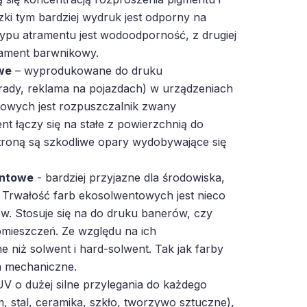
zki tym bardziej wydruk jest odporny na
 typu atramentu jest wodoodporność, z drugiej
trament barwnikowy.
we
– wyprodukowane do druku
rady, reklama na pojazdach) w urządzeniach
owych jest rozpuszczalnik zwany
t łączy się na stałe z powierzchnią do
troną są szkodliwe opary wydobywające się
entowe
- bardziej przyjazne dla środowiska,
 Trwałość farb ekosolwentowych jest nieco
w. Stosuje się na do druku banerów, czy
mieszczeń. Ze względu na ich
e niż solwent i hard-solwent. Tak jak farby
a mechaniczne.
V o dużej silne przylegania do każdego
m, stal, ceramika, szkło, tworzywo sztuczne),