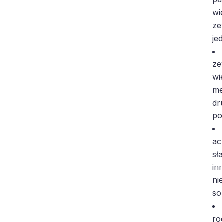
wi
ze
je
ze
wi
me
dr
po
ac
sł
in
ni
so
ro