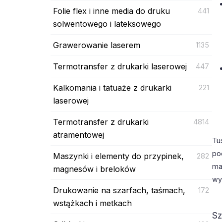
Folie flex i inne media do druku
441
solwentowego i lateksowego
Grawerowanie laserem
1135
Termotransfer z drukarki laserowej
447
Kalkomania i tatuaże z drukarki
221
laserowej
Termotransfer z drukarki
4814
atramentowej
Tu
po
Maszynki i elementy do przypinek,
282
ma
magnesów i breloków
wy
Drukowanie na szarfach, taśmach,
172
wstążkach i metkach
Sz