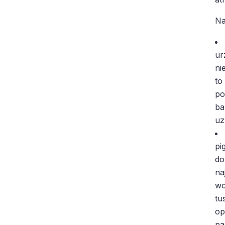
Na
ur
ni
to
po
ba
uz
pi
do
na
wo
tu
op
pa