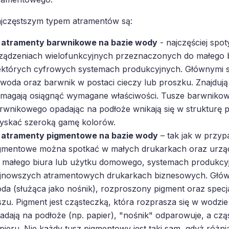
jczęstszym typem atramentów są:
atramenty barwnikowe na bazie wody
- najczęściej spo
ządzeniach wielofunkcyjnych przeznaczonych do małego 
ektórych cyfrowych systemach produkcyjnych. Głównymi s
 woda oraz barwnik w postaci cieczy lub proszku. Znajdują s
magają osiągnąć wymagane właściwości. Tusze barwnikowe
rwnikowego opadając na podłoże wnikają się w strukturę 
yskać szeroką gamę kolorów.
atramenty pigmentowe na bazie wody
– tak jak w przyp
gmentowe można spotkać w małych drukarkach oraz urzą
 małego biura lub użytku domowego, systemach produkcyjn
jnowszych atramentowych drukarkach biznesowych. Główn
da (służąca jako nośnik), rozproszony pigment oraz specja
szu. Pigment jest cząsteczką, która rozprasza się w wodzi
adają na podłoże (np. papier), "nośnik" odparowuje, a cz
pieru. Nie każdy tusz pigmentowy jest taki sam, gdyż różni