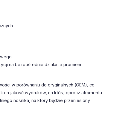
cznych
towego
ycji na bezpośrednie działanie promieni
wości w porównaniu do oryginalnych (OEM), co
k na jakość wydruków, na którą oprócz atramentu
iego nośnika, na który będzie przeniesiony