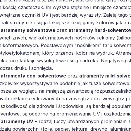
elkością cząsteczek. Im wyższe stężenie i mniejsze cząstec
wnętrzne czynniki UV i jest bardziej wyrazisty. Zaletą tego
dnak strony nie osiąga takiej szerokiej gamy kolorów jak a
atramenty solwentowe
oraz
atramenty hard-solwento
wnętrznych, wielkoformatowych nośników reklamy (billbo
elkoformatowych. Podstawowym "nośnikiem" farb solwent
tyloetyloketonem, który przenosi kolor na wydruk. Atramen
uku, co skutkuje wysoką trwałością nadruku. Negatywną s
dczas druku i schnięcia.
atramenty eco-solwentowe
oraz
atramenty mild-solw
zkolwiek wykorzystywane podobnie jak tusze solwentowe.
absza ze względu na mniejszą zawartością rozpuszczalnikó
nych reklam użytkowanych na zewnątrz oraz wewnątrz po
eszkodliwość dla zdrowia i środowiska, są bardziej popularn
lventowe, są odporne na promieniowanie UV i uszkodzeni
atramenty UV
– rodzaj tuszy utwardzanych promieniami U
dzaju powierzchni (folie, papier, tektura, drewno, aluminiu