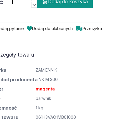
Dodaj do koszyka
ć:
adaj pytanie
Dodaj do ulubionych
Przesyłka
zegóły towaru
rka
ZAMIENNIK
bol producenta
INK M 300
or
magenta
p
barwnik
emność
1 kg
 towaru
061H3VAO1MB01000