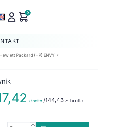
0
ONTAKT
Hewlett Packard (HP) ENVY
wnik
17,42
/
144,43
zł brutto
zł netto