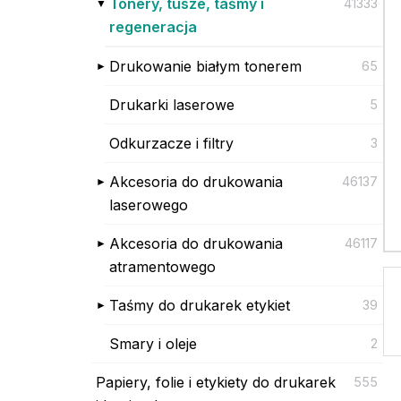
Tonery, tusze, taśmy i
41333
regeneracja
Drukowanie białym tonerem
65
Drukarki laserowe
5
Odkurzacze i filtry
3
Akcesoria do drukowania
46137
laserowego
Akcesoria do drukowania
46117
atramentowego
Taśmy do drukarek etykiet
39
Smary i oleje
2
Papiery, folie i etykiety do drukarek
555