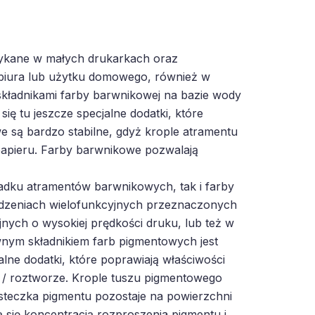
tykane w małych drukarkach oraz
biura lub użytku domowego, również w
kładnikami farby barwnikowej na bazie wody
ię tu jeszcze specjalne dodatki, które
 są bardzo stabilne, gdyż krople atramentu
papieru. Farby barwnikowe pozwalają
adku atramentów barwnikowych, tak i farby
dzeniach wielofunkcyjnych przeznaczonych
ych o wysokiej prędkości druku, lub też w
ym składnikiem farb pigmentowych jest
lne dodatki, które poprawiają właściwości
e / roztworze. Krople tuszu pigmentowego
ąsteczka pigmentu pozostaje na powierzchni
ą się koncentracją rozproszenia pigmentu i