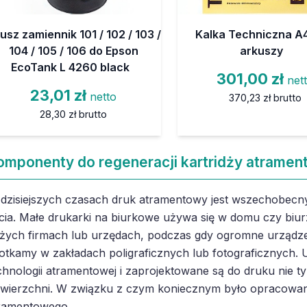
usz zamiennik 101 / 102 / 103 /
Kalka Techniczna A4
104 / 105 / 106 do Epson
arkuszy
EcoTank L 4260 black
301,00 zł
net
23,01 zł
netto
370,23 zł
brutto
28,30 zł
brutto
omponenty do regeneracji kartridży atramen
dzisiejszych czasach druk atramentowy jest wszechobecny
cia. Małe drukarki na biurkowe używa się w domu czy biur
żych firmach lub urzędach, podczas gdy ogromne urządze
otkamy w zakładach poligraficznych lub fotograficznych. U
chnologii atramentowej i zaprojektowane są do druku nie ty
wierzchni. W związku z czym koniecznym było opracowan
ramentowego.