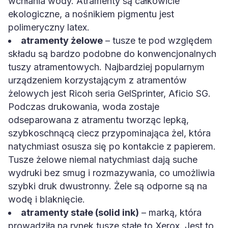
wchłania wody. Atramenty są całkowicie
ekologiczne, a nośnikiem pigmentu jest
polimeryczny latex.
atramenty żelowe
– tusze te pod względem
składu są bardzo podobne do konwencjonalnych
tuszy atramentowych. Najbardziej popularnym
urządzeniem korzystającym z atramentów
żelowych jest Ricoh seria GelSprinter, Aficio SG.
Podczas drukowania, woda zostaje
odseparowana z atramentu tworząc lepką,
szybkoschnącą ciecz przypominająca żel, która
natychmiast osusza się po kontakcie z papierem.
Tusze żelowe niemal natychmiast dają suche
wydruki bez smug i rozmazywania, co umożliwia
szybki druk dwustronny. Żele są odporne są na
wodę i blaknięcie.
atramenty stałe (solid ink)
– marką, która
prowadziła na rynek tusze stałe to Xerox. Jest to