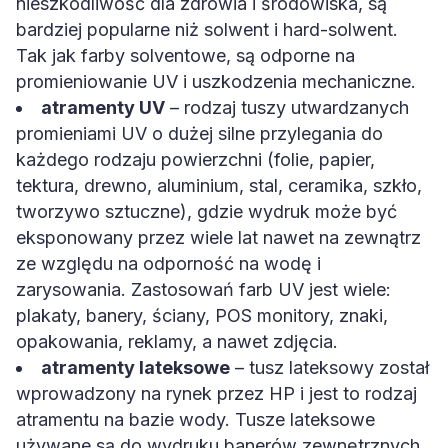
nieszkodliwość dla zdrowia i środowiska, są
bardziej popularne niż solwent i hard-solwent.
Tak jak farby solventowe, są odporne na
promieniowanie UV i uszkodzenia mechaniczne.
atramenty UV
– rodzaj tuszy utwardzanych
promieniami UV o dużej silne przylegania do
każdego rodzaju powierzchni (folie, papier,
tektura, drewno, aluminium, stal, ceramika, szkło,
tworzywo sztuczne), gdzie wydruk może być
eksponowany przez wiele lat nawet na zewnątrz
ze względu na odporność na wodę i
zarysowania. Zastosowań farb UV jest wiele:
plakaty, banery, ściany, POS monitory, znaki,
opakowania, reklamy, a nawet zdjęcia.
atramenty lateksowe
– tusz lateksowy został
wprowadzony na rynek przez HP i jest to rodzaj
atramentu na bazie wody. Tusze lateksowe
używane są do wydruku banerów zewnętrznych