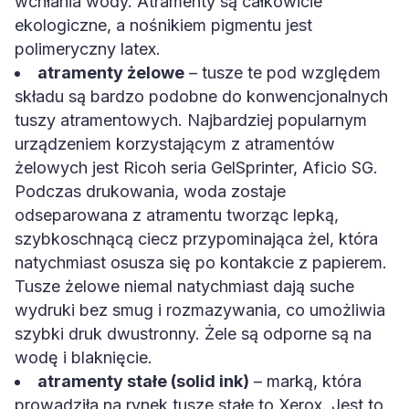
wchłania wody. Atramenty są całkowicie
ekologiczne, a nośnikiem pigmentu jest
polimeryczny latex.
atramenty żelowe
– tusze te pod względem
składu są bardzo podobne do konwencjonalnych
tuszy atramentowych. Najbardziej popularnym
urządzeniem korzystającym z atramentów
żelowych jest Ricoh seria GelSprinter, Aficio SG.
Podczas drukowania, woda zostaje
odseparowana z atramentu tworząc lepką,
szybkoschnącą ciecz przypominająca żel, która
natychmiast osusza się po kontakcie z papierem.
Tusze żelowe niemal natychmiast dają suche
wydruki bez smug i rozmazywania, co umożliwia
szybki druk dwustronny. Żele są odporne są na
wodę i blaknięcie.
atramenty stałe (solid ink)
– marką, która
prowadziła na rynek tusze stałe to Xerox. Jest to