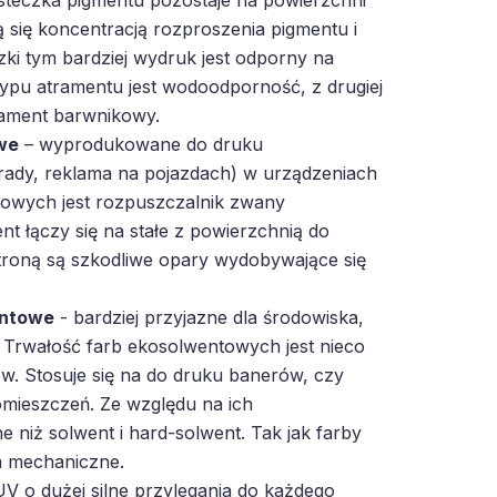
ą się koncentracją rozproszenia pigmentu i
zki tym bardziej wydruk jest odporny na
 typu atramentu jest wodoodporność, z drugiej
trament barwnikowy.
we
– wyprodukowane do druku
rady, reklama na pojazdach) w urządzeniach
owych jest rozpuszczalnik zwany
t łączy się na stałe z powierzchnią do
troną są szkodliwe opary wydobywające się
entowe
- bardziej przyjazne dla środowiska,
 Trwałość farb ekosolwentowych jest nieco
w. Stosuje się na do druku banerów, czy
mieszczeń. Ze względu na ich
e niż solwent i hard-solwent. Tak jak farby
a mechaniczne.
V o dużej silne przylegania do każdego