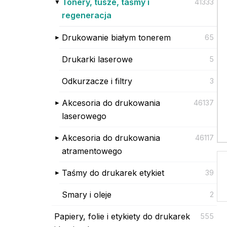
Tonery, tusze, taśmy i
41333
regeneracja
Drukowanie białym tonerem
65
Drukarki laserowe
5
Odkurzacze i filtry
3
Akcesoria do drukowania
46137
laserowego
Akcesoria do drukowania
46117
atramentowego
Taśmy do drukarek etykiet
39
Smary i oleje
2
Papiery, folie i etykiety do drukarek
555