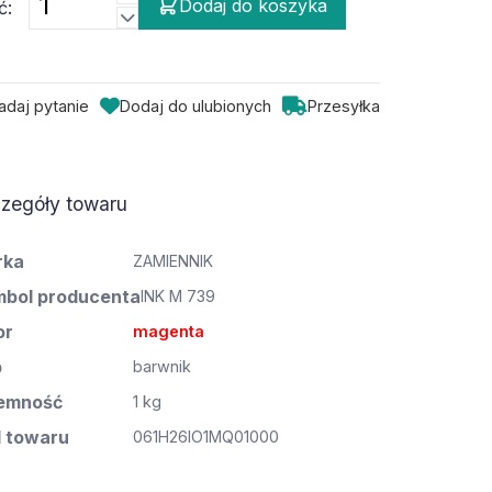
Dodaj do koszyka
ć:
adaj pytanie
Dodaj do ulubionych
Przesyłka
zegóły towaru
rka
ZAMIENNIK
bol producenta
INK M 739
or
magenta
p
barwnik
emność
1 kg
 towaru
061H26IO1MQ01000