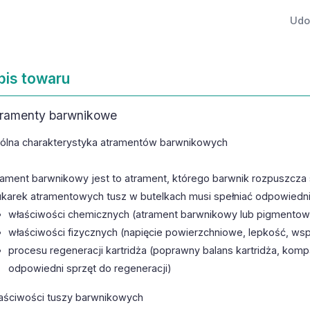
Udos
pis towaru
ramenty barwnikowe
ólna charakterystyka atramentów barwnikowych
rament barwnikowy jest to atrament, którego barwnik rozpuszcza s
ukarek atramentowych tusz w butelkach musi spełniać odpowied
właściwości chemicznych (atrament barwnikowy lub pigmentowy
właściwości fizycznych (napięcie powierzchniowe, lepkość, ws
procesu regeneracji kartridża (poprawny balans kartridża, kom
odpowiedni sprzęt do regeneracji)
aściwości tuszy barwnikowych