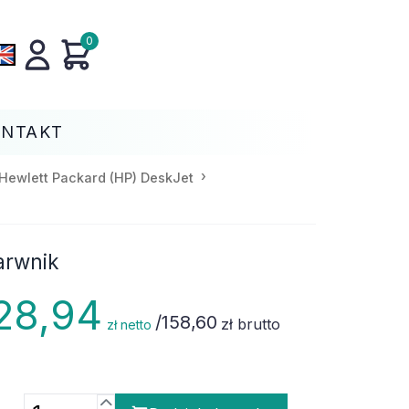
0
ONTAKT
Hewlett Packard (HP) DeskJet
arwnik
28,94
/
158,60
zł brutto
zł netto