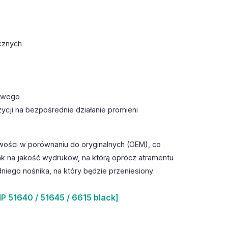
cznych
towego
ycji na bezpośrednie działanie promieni
wości w porównaniu do oryginalnych (OEM), co
k na jakość wydruków, na którą oprócz atramentu
iego nośnika, na który będzie przeniesiony
P 51640 / 51645 / 6615 black]