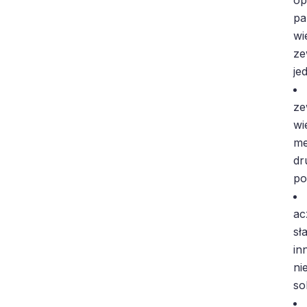
pa
wi
ze
je
ze
wi
me
dr
po
ac
sł
in
ni
so