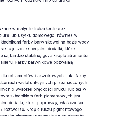
tykane w małych drukarkach oraz
biura lub użytku domowego, również w
kładnikami farby barwnikowej na bazie wody
ię tu jeszcze specjalne dodatki, które
 są bardzo stabilne, gdyż krople atramentu
papieru. Farby barwnikowe pozwalają
adku atramentów barwnikowych, tak i farby
dzeniach wielofunkcyjnych przeznaczonych
ych o wysokiej prędkości druku, lub też w
ym składnikiem farb pigmentowych jest
lne dodatki, które poprawiają właściwości
e / roztworze. Krople tuszu pigmentowego
ąsteczka pigmentu pozostaje na powierzchni