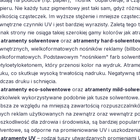
pieru. Nie każdy tusz pigmentowy jest taki sam, gdyż różni
elkością cząsteczek. Im wyższe stężenie i mniejsze cząstec
wnętrzne czynniki UV i jest bardziej wyrazisty. Zaletą tego
dnak strony nie osiąga takiej szerokiej gamy kolorów jak a
atramenty solwentowe
oraz
atramenty hard-solwento
wnętrznych, wielkoformatowych nośników reklamy (billbo
elkoformatowych. Podstawowym "nośnikiem" farb solwent
tyloetyloketonem, który przenosi kolor na wydruk. Atramen
uku, co skutkuje wysoką trwałością nadruku. Negatywną s
dczas druku i schnięcia.
atramenty eco-solwentowe
oraz
atramenty mild-solw
zkolwiek wykorzystywane podobnie jak tusze solwentowe.
absza ze względu na mniejszą zawartością rozpuszczalnikó
nych reklam użytkowanych na zewnątrz oraz wewnątrz po
eszkodliwość dla zdrowia i środowiska, są bardziej popularn
lventowe, są odporne na promieniowanie UV i uszkodzeni
atramenty UV
– rodzaj tuszy utwardzanych promieniami U