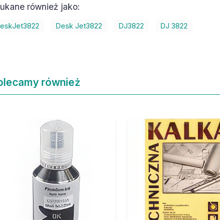
ukane również jako:
eskJet3822
Desk Jet3822
DJ3822
DJ 3822
olecamy również