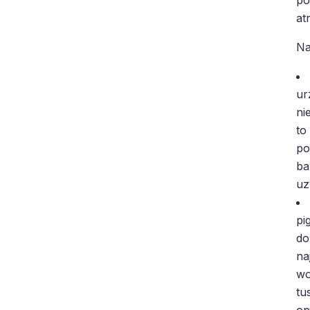
at
Na
ur
ni
to
po
ba
uz
pi
do
na
wo
tu
op