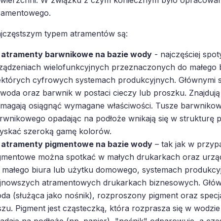
ramentowego.
jczęstszym typem atramentów są:
atramenty barwnikowe na bazie wody
- najczęściej spo
ządzeniach wielofunkcyjnych przeznaczonych do małego 
ektórych cyfrowych systemach produkcyjnych. Głównymi s
 woda oraz barwnik w postaci cieczy lub proszku. Znajdują s
magają osiągnąć wymagane właściwości. Tusze barwnikowe
rwnikowego opadając na podłoże wnikają się w strukturę 
yskać szeroką gamę kolorów.
atramenty pigmentowe na bazie wody
– tak jak w przyp
gmentowe można spotkać w małych drukarkach oraz urzą
 małego biura lub użytku domowego, systemach produkcyjn
jnowszych atramentowych drukarkach biznesowych. Główn
da (służąca jako nośnik), rozproszony pigment oraz specja
szu. Pigment jest cząsteczką, która rozprasza się w wodzi
adają na podłoże (np. papier), "nośnik" odparowuje, a cz