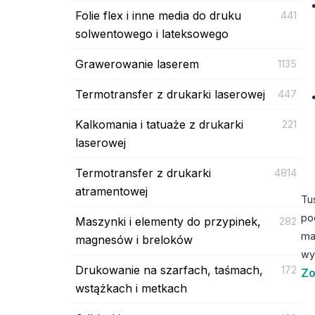
Folie flex i inne media do druku
441
solwentowego i lateksowego
Grawerowanie laserem
1135
Termotransfer z drukarki laserowej
447
Kalkomania i tatuaże z drukarki
221
laserowej
Termotransfer z drukarki
4814
atramentowej
Tu
po
Maszynki i elementy do przypinek,
282
ma
magnesów i breloków
wy
Drukowanie na szarfach, taśmach,
172
Zo
wstążkach i metkach