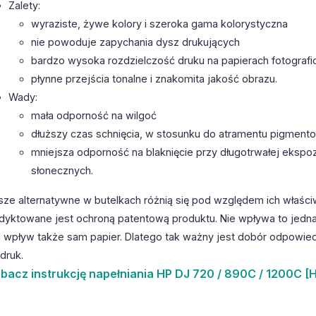
Zalety:
wyraziste, żywe kolory i szeroka gama kolorystyczna
nie powoduje zapychania dysz drukujących
bardzo wysoka rozdzielczość druku na papierach fotografi
płynne przejścia tonalne i znakomita jakość obrazu.
Wady:
mała odporność na wilgoć
dłuższy czas schnięcia, w stosunku do atramentu pigmen
mniejsza odporność na blaknięcie przy długotrwałej ekspoz
słonecznych.
sze alternatywne w butelkach różnią się pod względem ich właści
dyktowane jest ochroną patentową produktu. Nie wpływa to jedna
 wpływ także sam papier. Dlatego tak ważny jest dobór odpowiedn
druk.
bacz
instrukcję napełniania HP DJ 720 / 890C / 1200C [H