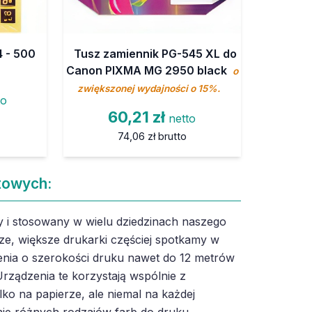
 - 500
Tusz zamiennik PG-545 XL do
Canon PIXMA MG 2950 black
o
zwiększonej wydajności o 15%.
to
60,21 zł
netto
74,06 zł
brutto
towych:
 i stosowany w wielu dziedzinach naszego
ze, większe drukarki częściej spotkamy w
nia o szerokości druku nawet do 12 metrów
rządzenia te korzystają wspólnie z
lko na papierze, ale niemal na każdej
ie różnych rodzajów farb do druku