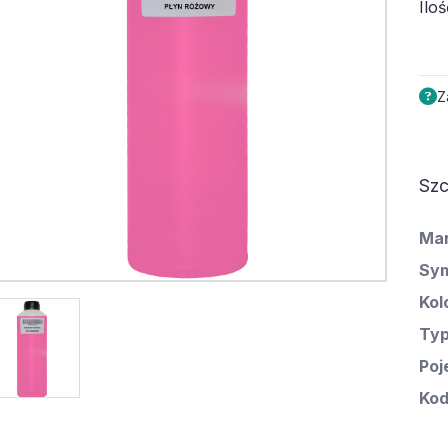
Iloś
Z
Szc
Ma
Sym
Kol
Ty
Poj
Kod