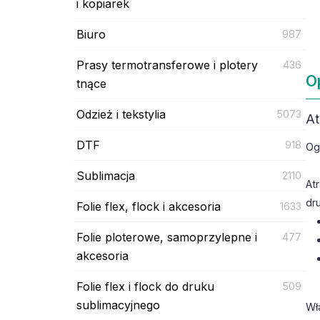
i kopiarek
Biuro
987
Prasy termotransferowe i plotery
436
O
tnące
Odzież i tekstylia
5073
At
DTF
918
Og
Sublimacja
2110
At
dr
Folie flex, flock i akcesoria
1633
Folie ploterowe, samoprzylepne i
477
akcesoria
Folie flex i flock do druku
509
sublimacyjnego
Wł