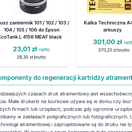
usz zamiennik 101 / 102 / 103 /
Kalka Techniczna A4
104 / 105 / 106 do Epson
arkuszy
EcoTank L 4156 MEAF black
301,00 zł
net
23,01 zł
netto
370,23 zł
brutto
28,30 zł
brutto
omponenty do regeneracji kartridży atramen
dzisiejszych czasach druk atramentowy jest wszechobecny
cia. Małe drukarki na biurkowe używa się w domu czy biur
żych firmach lub urzędach, podczas gdy ogromne urządze
otkamy w zakładach poligraficznych lub fotograficznych. U
chnologii atramentowej i zaprojektowane są do druku nie ty
wierzchni. W związku z czym koniecznym było opracowan