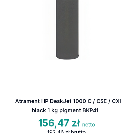
Atrament HP DeskJet 1000 C / CSE / CXI
black 1 kg pigment BKP41
156,47 zł
netto
192,46 zł
brutto