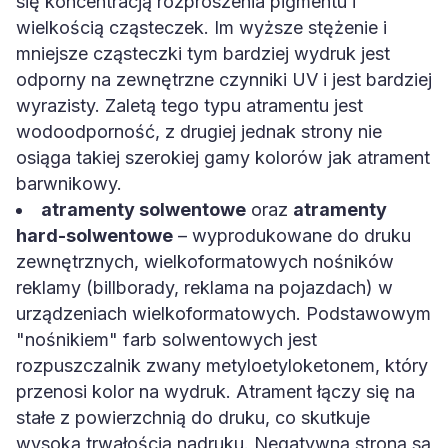
się koncentracją rozproszenia pigmentu i
wielkością cząsteczek. Im wyższe stężenie i
mniejsze cząsteczki tym bardziej wydruk jest
odporny na zewnętrzne czynniki UV i jest bardziej
wyrazisty. Zaletą tego typu atramentu jest
wodoodporność, z drugiej jednak strony nie
osiąga takiej szerokiej gamy kolorów jak atrament
barwnikowy.
atramenty solwentowe
oraz
atramenty
hard-solwentowe
– wyprodukowane do druku
zewnętrznych, wielkoformatowych nośników
reklamy (billborady, reklama na pojazdach) w
urządzeniach wielkoformatowych. Podstawowym
"nośnikiem" farb solwentowych jest
rozpuszczalnik zwany metyloetyloketonem, który
przenosi kolor na wydruk. Atrament łączy się na
stałe z powierzchnią do druku, co skutkuje
wysoką trwałością nadruku. Negatywną stroną są