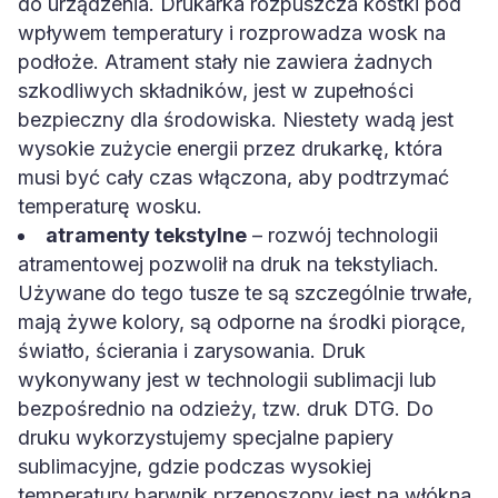
do urządzenia. Drukarka rozpuszcza kostki pod
wpływem temperatury i rozprowadza wosk na
podłoże. Atrament stały nie zawiera żadnych
szkodliwych składników, jest w zupełności
bezpieczny dla środowiska. Niestety wadą jest
wysokie zużycie energii przez drukarkę, która
musi być cały czas włączona, aby podtrzymać
temperaturę wosku.
atramenty tekstylne
– rozwój technologii
atramentowej pozwolił na druk na tekstyliach.
Używane do tego tusze te są szczególnie trwałe,
mają żywe kolory, są odporne na środki piorące,
światło, ścierania i zarysowania. Druk
wykonywany jest w technologii sublimacji lub
bezpośrednio na odzieży, tzw. druk DTG. Do
druku wykorzystujemy specjalne papiery
sublimacyjne, gdzie podczas wysokiej
temperatury barwnik przenoszony jest na włókna