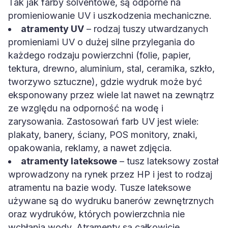
Tak jak farby solventowe, są odporne na
promieniowanie UV i uszkodzenia mechaniczne.
atramenty UV
– rodzaj tuszy utwardzanych
promieniami UV o dużej silne przylegania do
każdego rodzaju powierzchni (folie, papier,
tektura, drewno, aluminium, stal, ceramika, szkło,
tworzywo sztuczne), gdzie wydruk może być
eksponowany przez wiele lat nawet na zewnątrz
ze względu na odporność na wodę i
zarysowania. Zastosowań farb UV jest wiele:
plakaty, banery, ściany, POS monitory, znaki,
opakowania, reklamy, a nawet zdjęcia.
atramenty lateksowe
– tusz lateksowy został
wprowadzony na rynek przez HP i jest to rodzaj
atramentu na bazie wody. Tusze lateksowe
używane są do wydruku banerów zewnętrznych
oraz wydruków, których powierzchnia nie
wchłania wody. Atramenty są całkowicie