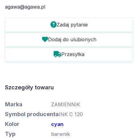
agawa@agawa.pl
Zadaj pytanie
Dodaj do ulubionych
Przesyłka
Szczegóły towaru
Marka
ZAMIENNIK
Symbol producenta
INK C 120
Kolor
cyan
Typ
barwnik