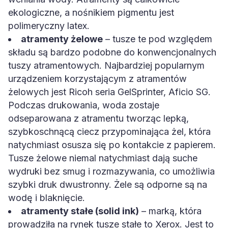
ekologiczne, a nośnikiem pigmentu jest
polimeryczny latex.
atramenty żelowe
– tusze te pod względem
składu są bardzo podobne do konwencjonalnych
tuszy atramentowych. Najbardziej popularnym
urządzeniem korzystającym z atramentów
żelowych jest Ricoh seria GelSprinter, Aficio SG.
Podczas drukowania, woda zostaje
odseparowana z atramentu tworząc lepką,
szybkoschnącą ciecz przypominająca żel, która
natychmiast osusza się po kontakcie z papierem.
Tusze żelowe niemal natychmiast dają suche
wydruki bez smug i rozmazywania, co umożliwia
szybki druk dwustronny. Żele są odporne są na
wodę i blaknięcie.
atramenty stałe (solid ink)
– marką, która
prowadziła na rynek tusze stałe to Xerox. Jest to