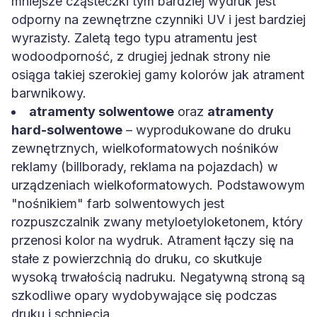
mniejsze cząsteczki tym bardziej wydruk jest
odporny na zewnętrzne czynniki UV i jest bardziej
wyrazisty. Zaletą tego typu atramentu jest
wodoodporność, z drugiej jednak strony nie
osiąga takiej szerokiej gamy kolorów jak atrament
barwnikowy.
atramenty solwentowe
oraz
atramenty
hard-solwentowe
– wyprodukowane do druku
zewnętrznych, wielkoformatowych nośników
reklamy (billborady, reklama na pojazdach) w
urządzeniach wielkoformatowych. Podstawowym
"nośnikiem" farb solwentowych jest
rozpuszczalnik zwany metyloetyloketonem, który
przenosi kolor na wydruk. Atrament łączy się na
stałe z powierzchnią do druku, co skutkuje
wysoką trwałością nadruku. Negatywną stroną są
szkodliwe opary wydobywające się podczas
druku i schnięcia.