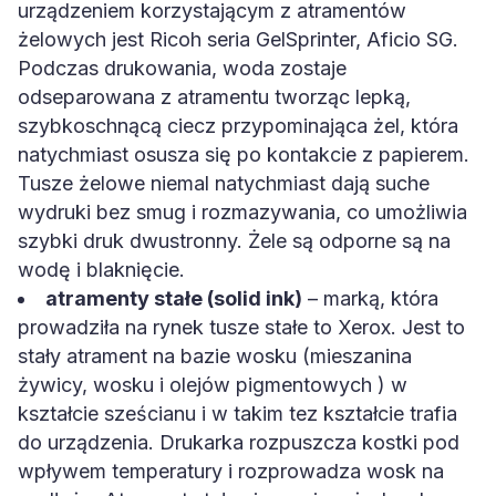
urządzeniem korzystającym z atramentów
żelowych jest Ricoh seria GelSprinter, Aficio SG.
Podczas drukowania, woda zostaje
odseparowana z atramentu tworząc lepką,
szybkoschnącą ciecz przypominająca żel, która
natychmiast osusza się po kontakcie z papierem.
Tusze żelowe niemal natychmiast dają suche
wydruki bez smug i rozmazywania, co umożliwia
szybki druk dwustronny. Żele są odporne są na
wodę i blaknięcie.
atramenty stałe (solid ink)
– marką, która
prowadziła na rynek tusze stałe to Xerox. Jest to
stały atrament na bazie wosku (mieszanina
żywicy, wosku i olejów pigmentowych ) w
kształcie sześcianu i w takim tez kształcie trafia
do urządzenia. Drukarka rozpuszcza kostki pod
wpływem temperatury i rozprowadza wosk na