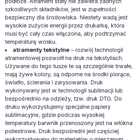
podłoże. Atrament stały nie zawiera żadnych
szkodliwych składników, jest w zupełności
bezpieczny dla środowiska. Niestety wadą jest
wysokie zużycie energii przez drukarkę, która
musi być cały czas włączona, aby podtrzymać
temperaturę wosku.
atramenty tekstylne
– rozwój technologii
atramentowej pozwolił na druk na tekstyliach.
Używane do tego tusze te są szczególnie trwałe,
mają żywe kolory, są odporne na środki piorące,
światło, ścierania i zarysowania. Druk
wykonywany jest w technologii sublimacji lub
bezpośrednio na odzieży, tzw. druk DTG. Do
druku wykorzystujemy specjalne papiery
sublimacyjne, gdzie podczas wysokiej
temperatury barwnik przenoszony jest na włókna
poliestrowe. Druk bezpośredni jest częściej
wykorzystywany do materiałów o mieszanym