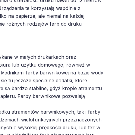
nia o szerokości druku nawet do 12 metrów
rządzenia te korzystają wspólnie z
lko na papierze, ale niemal na każdej
ie różnych rodzajów farb do druku
tykane w małych drukarkach oraz
biura lub użytku domowego, również w
kładnikami farby barwnikowej na bazie wody
ię tu jeszcze specjalne dodatki, które
 są bardzo stabilne, gdyż krople atramentu
papieru. Farby barwnikowe pozwalają
adku atramentów barwnikowych, tak i farby
dzeniach wielofunkcyjnych przeznaczonych
ych o wysokiej prędkości druku, lub też w