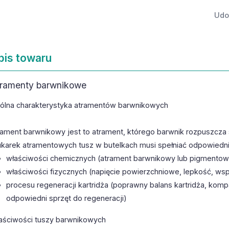
Udos
pis towaru
ramenty barwnikowe
ólna charakterystyka atramentów barwnikowych
rament barwnikowy jest to atrament, którego barwnik rozpuszcza s
ukarek atramentowych tusz w butelkach musi spełniać odpowied
właściwości chemicznych (atrament barwnikowy lub pigmentowy
właściwości fizycznych (napięcie powierzchniowe, lepkość, ws
procesu regeneracji kartridża (poprawny balans kartridża, kom
odpowiedni sprzęt do regeneracji)
aściwości tuszy barwnikowych