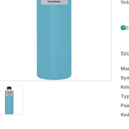
Iloś
Z
Szc
Ma
Sym
Kol
Ty
Poj
Kod