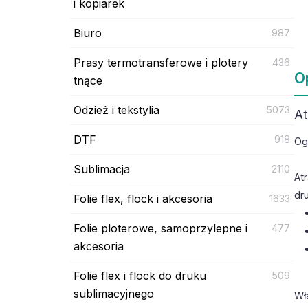
i kopiarek
Biuro
987
Prasy termotransferowe i plotery
436
O
tnące
Odzież i tekstylia
5073
At
DTF
918
Og
Sublimacja
2110
At
dr
Folie flex, flock i akcesoria
1633
Folie ploterowe, samoprzylepne i
477
akcesoria
Folie flex i flock do druku
509
sublimacyjnego
Wł