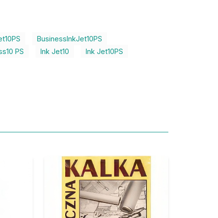
et10PS
BusinessInkJet10PS
ss10 PS
Ink Jet10
Ink Jet10PS