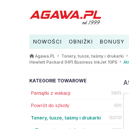
NOWOŚCI
OBNIŻKI
BONUSY
Agawa.PL
Tonery, tusze, taśmy i drukarki
At
Hewlett Packard (HP) Business InkJet 10PS
KATEGORIE TOWAROWE
A
Pamiątki z wakacji
5805
Powrót do szkoły
920
Tonery, tusze, taśmy i drukarki
133701