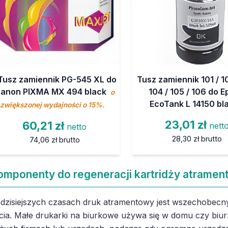
Tusz zamiennik PG-545 XL do
Tusz zamiennik 101 / 10
anon PIXMA MX 494 black
104 / 105 / 106 do 
o
EcoTank L 14150 bl
zwiększonej wydajności o 15%.
23,01 zł
60,21 zł
nett
netto
28,30 zł
brutto
74,06 zł
brutto
omponenty do regeneracji kartridży atramen
dzisiejszych czasach druk atramentowy jest wszechobecny
cia. Małe drukarki na biurkowe używa się w domu czy biur