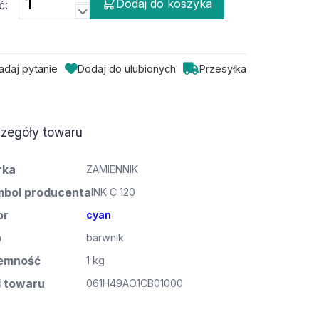
Dodaj do koszyka
ć:
adaj pytanie
Dodaj do ulubionych
Przesyłka
zegóły towaru
rka
ZAMIENNIK
bol producenta
INK C 120
or
cyan
p
barwnik
emność
1 kg
 towaru
061H49AO1CB01000