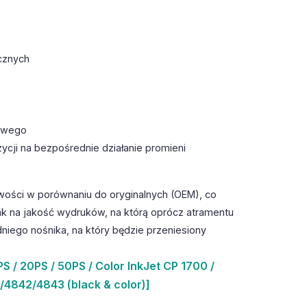
cznych
towego
ycji na bezpośrednie działanie promieni
wości w porównaniu do oryginalnych (OEM), co
k na jakość wydruków, na którą oprócz atramentu
iego nośnika, na który będzie przeniesiony
S / 20PS / 50PS / Color InkJet CP 1700 /
/4842/4843 (black & color)]