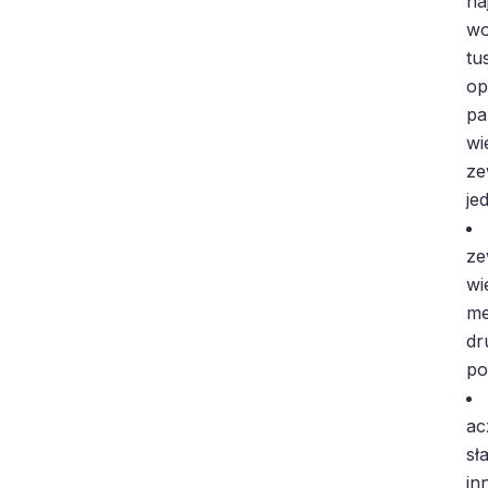
na
wo
tu
op
pa
wi
ze
je
ze
wi
me
dr
po
ac
sł
in