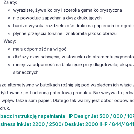
Zalety:
wyraziste, żywe kolory i szeroka gama kolorystyczna
nie powoduje zapychania dysz drukujących
bardzo wysoka rozdzielczość druku na papierach fotografi
płynne przejścia tonalne i znakomita jakość obrazu.
Wady:
mała odporność na wilgoć
dłuższy czas schnięcia, w stosunku do atramentu pigmen
mniejsza odporność na blaknięcie przy długotrwałej ekspoz
słonecznych.
sze alternatywne w butelkach różnią się pod względem ich właści
dyktowane jest ochroną patentową produktu. Nie wpływa to jedna
 wpływ także sam papier. Dlatego tak ważny jest dobór odpowiedn
druk.
bacz
instrukcję napełniania HP DesignJet 500 / 800 / 10P
siness InkJet 2200 / 2500/ DeskJet 2000 [HP 4844/4841