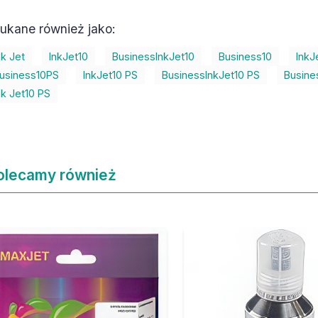
ukane również jako:
nk Jet
InkJet10
BusinessInkJet10
Business10
InkJ
usiness10PS
InkJet10 PS
BusinessInkJet10 PS
Busine
nk Jet10 PS
olecamy również