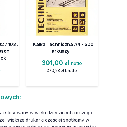
2 / 103 /
Kalka Techniczna A4 - 500
Epson
arkuszy
ack
301,00 zł
netto
o
370,23 zł
brutto
towych:
 i stosowany w wielu dziedzinach naszego
ze, większe drukarki częściej spotkamy w