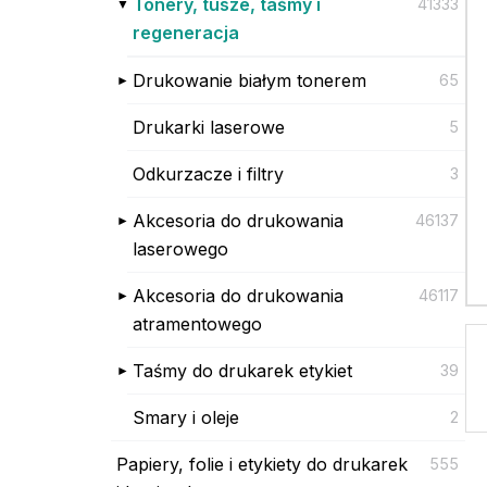
Tonery, tusze, taśmy i
41333
regeneracja
Drukowanie białym tonerem
65
Drukarki laserowe
5
Odkurzacze i filtry
3
Akcesoria do drukowania
46137
laserowego
Akcesoria do drukowania
46117
atramentowego
Taśmy do drukarek etykiet
39
Smary i oleje
2
Papiery, folie i etykiety do drukarek
555