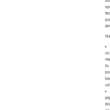
du
sp
te
po
at
Na
ur
ni
to
po
ba
uz
pi
do