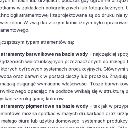
żych firmach lub urzędach, podczas gdy ogromne urządze
otkamy w zakładach poligraficznych lub fotograficznych. U
chnologii atramentowej i zaprojektowane są do druku nie ty
wierzchni. W związku z czym koniecznym było opracowan
ramentowego.
jczęstszym typem atramentów są:
atramenty barwnikowe na bazie wody
- najczęściej spo
ządzeniach wielofunkcyjnych przeznaczonych do małego 
ektórych cyfrowych systemach produkcyjnych. Głównymi s
 woda oraz barwnik w postaci cieczy lub proszku. Znajdują s
magają osiągnąć wymagane właściwości. Tusze barwnikowe
rwnikowego opadając na podłoże wnikają się w strukturę 
yskać szeroką gamę kolorów.
atramenty pigmentowe na bazie wody
– tak jak w przyp
gmentowe można spotkać w małych drukarkach oraz urzą
 małego biura lub użytku domowego, systemach produkcyjn