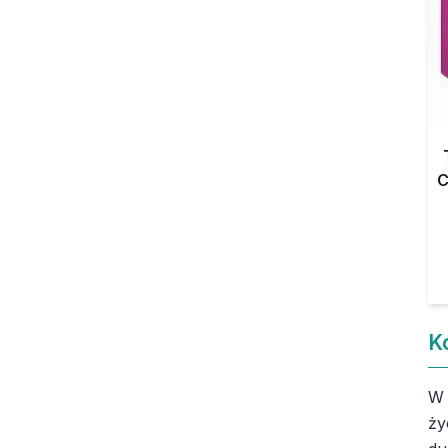
C
K
W 
ży