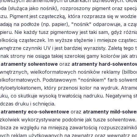
jnowszych atramentowych drukarkach biznesowych. Główn
da (służąca jako nośnik), rozproszony pigment oraz specja
szu. Pigment jest cząsteczką, która rozprasza się w wodzi
adają na podłoże (np. papier), "nośnik" odparowuje, a cz
pieru. Nie każdy tusz pigmentowy jest taki sam, gdyż różni
elkością cząsteczek. Im wyższe stężenie i mniejsze cząstec
wnętrzne czynniki UV i jest bardziej wyrazisty. Zaletą tego
dnak strony nie osiąga takiej szerokiej gamy kolorów jak a
atramenty solwentowe
oraz
atramenty hard-solwento
wnętrznych, wielkoformatowych nośników reklamy (billbo
elkoformatowych. Podstawowym "nośnikiem" farb solwent
tyloetyloketonem, który przenosi kolor na wydruk. Atramen
uku, co skutkuje wysoką trwałością nadruku. Negatywną s
dczas druku i schnięcia.
atramenty eco-solwentowe
oraz
atramenty mild-solw
zkolwiek wykorzystywane podobnie jak tusze solwentowe.
absza ze względu na mniejszą zawartością rozpuszczalnikó
nych reklam użytkowanych na zewnątrz oraz wewnątrz po