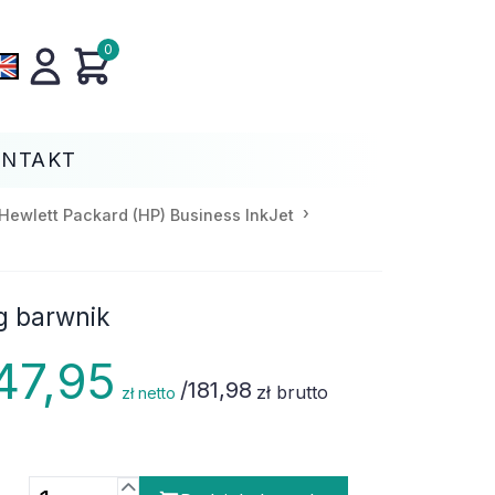
0
ONTAKT
Hewlett Packard (HP) Business InkJet
g barwnik
47,95
/
181,98
zł brutto
zł netto