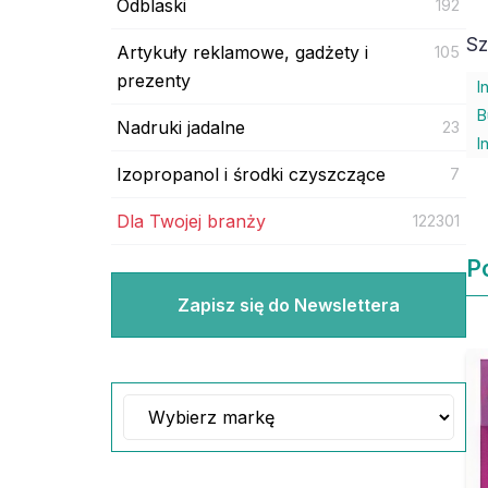
Odblaski
192
Sz
Artykuły reklamowe, gadżety i
105
prezenty
I
B
Nadruki jadalne
23
I
Izopropanol i środki czyszczące
7
Dla Twojej branży
122301
P
Zapisz się do Newslettera