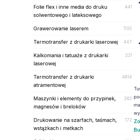
Folie flex i inne media do druku
441
solwentowego i lateksowego
Grawerowanie laserem
1135
Termotransfer z drukarki laserowej
447
Kalkomania i tatuaże z drukarki
221
laserowej
Termotransfer z drukarki
4814
atramentowej
Tu
po
Maszynki i elementy do przypinek,
282
ma
magnesów i breloków
wy
Drukowanie na szarfach, taśmach,
172
Zo
wstążkach i metkach
Bu