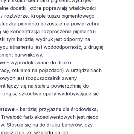
ym składnikiem farb pigmentowych jest
lne dodatki, które poprawiają właściwości
e / roztworze. Krople tuszu pigmentowego
ąsteczka pigmentu pozostaje na powierzchni
ą się koncentracją rozproszenia pigmentu i
zki tym bardziej wydruk jest odporny na
 typu atramentu jest wodoodporność, z drugiej
trament barwnikowy.
we
– wyprodukowane do druku
rady, reklama na pojazdach) w urządzeniach
owych jest rozpuszczalnik zwany
t łączy się na stałe z powierzchnią do
troną są szkodliwe opary wydobywające się
entowe
- bardziej przyjazne dla środowiska,
 Trwałość farb ekosolwentowych jest nieco
w. Stosuje się na do druku banerów, czy
mieszczeń. Ze względu na ich